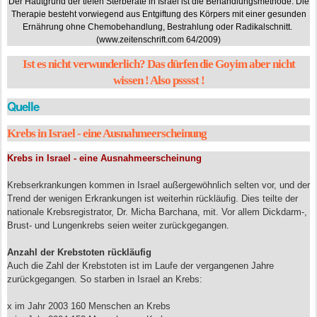
Der Hautgrund der tiefen Sterberate in Israel ist die Behandlungsmethode. Die
Therapie besteht vorwiegend aus Entgiftung des Körpers mit einer gesunden
Ernährung ohne Chemobehandlung, Bestrahlung oder Radikalschnitt.
(www.zeitenschrift.com 64/2009)
Ist es nicht verwunderlich? Das dürfen die Goyim aber nicht
wissen ! Also psssst !
Quelle
Krebs in Israel - eine Ausnahmeerscheinung
Krebs in Israel - eine Ausnahmeerscheinung
Krebserkrankungen kommen in Israel außergewöhnlich selten vor, und der
Trend der wenigen Erkrankungen ist weiterhin rückläufig. Dies teilte der
nationale Krebsregistrator, Dr. Micha Barchana, mit. Vor allem Dickdarm-,
Brust- und Lungenkrebs seien weiter zurückgegangen.
Anzahl der Krebstoten rückläufig
Auch die Zahl der Krebstoten ist im Laufe der vergangenen Jahre
zurückgegangen. So starben in Israel an Krebs:
x im Jahr 2003 160 Menschen an Krebs