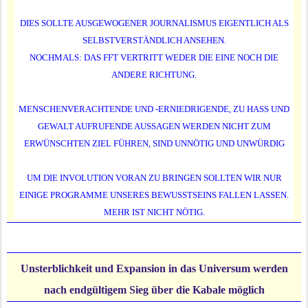
DIES SOLLTE AUSGEWOGENER JOURNALISMUS EIGENTLICH ALS
SELBSTVERSTÄNDLICH ANSEHEN.
NOCHMALS: DAS FFT VERTRITT WEDER DIE EINE NOCH DIE
ANDERE RICHTUNG.
MENSCHENVERACHTENDE UND -ERNIEDRIGENDE, ZU HASS UND
GEWALT AUFRUFENDE AUSSAGEN WERDEN NICHT ZUM
ERWÜNSCHTEN ZIEL FÜHREN, SIND UNNÖTIG UND UNWÜRDIG
UM DIE INVOLUTION VORAN ZU BRINGEN SOLLTEN WIR NUR
EINIGE PROGRAMME UNSERES BEWUSSTSEINS FALLEN LASSEN.
MEHR IST NICHT NÖTIG.
Unsterblichkeit und Expansion in das Universum werden
nach endgültigem Sieg über die Kabale möglich