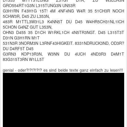
GRO554RT1G3N L315TUNG3N UN53R
G3H1RN F43H1G 15T! 4M 4NF4NG W4R 35 51CH3R NOCH
5CHW3R, D45 ZU L353N,
483R M1TTL3W31L3 K4NN5T DU D45 W4HR5CH31NL1ICH
5CHON G4NZ GUT L353N,
OHN3 D455 35 D1CH W1RKL1CH 4N5TR3NGT. D45 L315T3T
D31N G3H1RN M1T
531N3R 3NORM3N L3RNF43HIGKEIT. 8331NDRUCK3ND, OD3R?
DU D4RF5T D45
G3RN3 KOP13R3N, W3NN DU 4UCH 4ND3R3 D4M1T
83G315T3RN W1LL5T
genial - oder?!?!?!?!? es sind beide texte ganz einfach zu lesen!!!