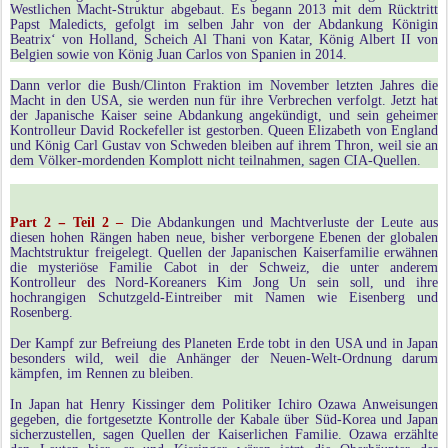
Westlichen Macht-Struktur abgebaut. Es begann 2013 mit dem Rücktritt
Papst Maledicts, gefolgt im selben Jahr von der Abdankung Königin
Beatrix‘ von Holland, Scheich Al Thani von Katar, König Albert II von
Belgien sowie von König Juan Carlos von Spanien in 2014.
Dann verlor die Bush/Clinton Fraktion im November letzten Jahres die
Macht in den USA, sie werden nun für ihre Verbrechen verfolgt. Jetzt hat
der Japanische Kaiser seine Abdankung angekündigt, und sein geheimer
Kontrolleur David Rockefeller ist gestorben. Queen Elizabeth von England
und König Carl Gustav von Schweden bleiben auf ihrem Thron, weil sie an
dem Völker-mordenden Komplott nicht teilnahmen, sagen CIA-Quellen.
−
Part 2
Teil 2
–
Die Abdankungen und Machtverluste der Leute aus
diesen hohen R
ä
ngen haben neue, bisher verborgene Ebenen der globalen
Machtstruktur freigelegt. Quellen der Japanischen Kaiserfamilie erwähnen
die mysteriöse Familie Cabot in der Schweiz, die unter anderem
Kontrolleur des Nord-Koreaners Kim Jong Un sein soll, und ihre
hochrangigen Schutzgeld-Eintreiber mit Namen wie Eisenberg und
Rosenberg.
Der Kampf zur Befreiung des Planeten Erde tobt in den USA und in Japan
besonders wild, weil die Anhänger der Neuen-Welt-Ordnung darum
kämpfen, im Rennen zu bleiben.
In Japan hat Henry Kissinger dem Politiker Ichiro Ozawa Anweisungen
gegeben, die fortgesetzte Kontrolle der Kabale über Süd-Korea und Japan
sicherzustellen, sagen Quellen der Kaiserlichen Familie.
Ozawa erzählte