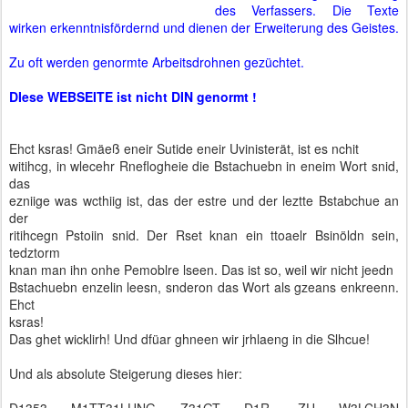
des Verfassers. Die Texte
wirken erkenntnisfördernd und dienen der Erweiterung des Geistes.
Zu oft werden genormte Arbeitsdrohnen gezüchtet.
DIese WEBSEITE ist nicht DIN genormt !
Ehct ksras! Gmäeß eneir Sutide eneir Uvinisterät, ist es nchit
witihcg, in wlecehr Rneflogheie die Bstachuebn in eneim Wort snid,
das
ezniige was wcthiig ist, das der estre und der leztte Bstabchue an
der
ritihcegn Pstoiin snid. Der Rset knan ein ttoaelr Bsinöldn sein,
tedztorm
knan man ihn onhe Pemoblre lseen. Das ist so, weil wir nicht jeedn
Bstachuebn enzelin leesn, snderon das Wo
rt als gzeans enkreenn.
Ehct
ksras!
Das ghet wicklirh! Und dfüar ghneen wir jrhlaeng in die Slhcue!
Und als absolute Steigerung dieses hier:
D1353 M1TT31LUNG Z31GT D1R, ZU W3LCH3N