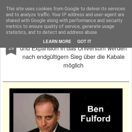
Freigeist - ReHU - Forum
Institut für Grenzwissenschaften - Spiritualität - Zukunftsforschung - Einheit
This site uses cookies from Google to deliver its services
and to analyze traffic. Your IP address and user-agent are
Pages
shared with Google along with performance and security
metrics to ensure quality of service, generate usage
statistics, and to detect and address abuse.
29.März Fulford - update: Unsterblichkeit
MAR
LEARN MORE
GOT IT
und Expansion in das Universum werden
29
nach endgültigem Sieg über die Kabale
möglich