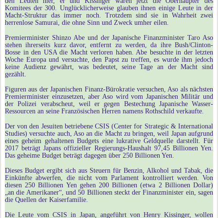
den Leuten hier, er und Kissinger wären jetzt die Oberhäupter des
Komitees der 300. Unglücklicherweise glauben ihnen einige Leute in der
Macht-Struktur das immer noch. Trotzdem sind sie in Wahrheit zwei
herrenlose Samurai, die ohne Sinn und Zweck umher eilen.
Premierminister Shinzo Abe und der Japanische Finanzminister Taro Aso
stehen ihrerseits kurz davor, entfernt zu werden, da ihre Bush/Clinton-
Bosse in den USA die Macht verloren haben. Abe besuchte in der letzten
Woche Europa und versuchte, den Papst zu treffen, es wurde ihm jedoch
keine Audienz gewährt, was bedeutet, seine Tage an der Macht sind
gezählt.
Figuren aus der Japanischen Finanz-Bürokratie versuchen, Aso als nächsten
Premierminister einzusetzen, aber Aso wird vom Japanischen Militär und
der Polizei verabscheut, weil er gegen Bestechung Japanische Wasser-
Ressourcen an seine Französischen Herren namens Rothschild verkaufte.
Der von den Jesuiten betriebene CSIS (Center for Strategic & International
Studies) versuchte auch, Aso an die Macht zu bringen, weil Japan aufgrund
eines geheim gehaltenen Budgets eine lukrative Geldquelle darstellt. Für
2017 beträgt Japans offizieller Regierungs-Haushalt 97,45 Billionen Yen.
Das geheime Budget beträgt dagegen über 250 Billionen Yen.
Dieses Budget ergibt sich aus Steuern für Benzin, Alkohol und Tabak, die
Einkünfte abwerfen, die nicht vom Parlament kontrolliert werden. Von
diesen 250 Billionen Yen gehen 200 Billionen (etwa 2 Billionen Dollar)
„an die Amerikaner“, und 50 Billionen steckt der Finanzminister ein, sagen
die Quellen der Kaiserfamilie.
Die Leute vom CSIS in Japan, angeführt von Henry Kissinger, wollen