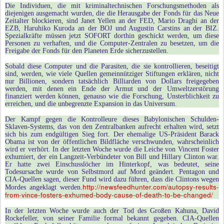
Die Individuen, die mit kriminaltechnischen Forschungsmethoden als
diejenigen ausgemacht wurden, die die Herausgabe der Fonds für das Neue
Zeitalter blockieren, sind Janet Yellen an der FED, Mario Draghi an der
EZB, Haruhiko Kuroda an der BOJ und Augustin Carstins an der BIZ.
Spezialkräfte müssen jetzt SOFORT dorthin geschickt werden, um diese
Personen zu verhaften, und die Computer-Zentralen zu besetzen, um die
Freigabe der Fonds für den Planeten Erde sicherzustellen.
Sobald diese Computer und die Parasiten, die sie kontrollieren, beseitigt
sind, werden, wie viele Quellen gemeinnütziger Stiftungen erklären, nicht
nur Billionen, sondern tatsächlich Billiarden von Dollars freigegeben
werden, mit denen ein Ende der Armut und der Umweltzerstörung
finanziert werden können, genauso wie die Forschung, Unsterblichkeit zu
erreichen, und die unbegrenzte Expansion in das Universum.
Der Kampf gegen die Kontrolleure dieses Babylonischen Schulden-
Sklaven-Systems, das von den Zentralbanken aufrecht erhalten wird, setzt
sich bis zum endgültigen Sieg fort. Der ehemalige US-Präsident Barack
Obama ist von der öffentlichen Bildfläche verschwunden, wahrscheinlich
wird er verhört. In der letzten Woche wurde die Leiche von Vincent Foster
exhumiert, der ein Langzeit-Verbündeter von Bill und Hillary Clinton war.
Er hatte zwei Einschusslöcher im Hinterkopf, was bedeutet, seine
Todesursache wurde von Selbstmord auf Mord geändert. Pentagon und
CIA-Quellen sagen, dieser Fund wird dazu führen, dass die Clintons wegen
http://newsfeedhunter.com/autopsy-results-
Mordes angeklagt werden.
from-vince-fosters-exhumed-body-cause-of-death-to-be-changed/
In der letzten Woche wurde auch der Tod des Großen Kahuna, David
Rockefeller, von seiner Familie formal bekannt gegeben. CIA-Quellen