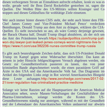
diesen verborgenen Strom an Einnahmen aufrecht erhalten, koste es was es
wolle, gerade weil ihr Boss David Rockefeller gestorben ist, sagen die
Quellen. Die Weißen Hüte des US-Militärs sollten Kissinger und Co
stoppen und diesen Geldzufluss für wohltätige Ziele einsetzen.
Wer auch immer hinter diesem CSIS steht, der steht auch hinter dem FBI-
Chef James Comey und Vize-Präsident Michael Pence‘ verdeckten
Bemühungen, Donald Trump aus dem Amt zu drängen, erklären die CIA-
Quellen. Es sieht inzwischen so aus, als wäre Comey derjenige gewesen,
der Barack Obama half, Donald Trump illegal abzuhören, als der sich um
https://subjectpolitics.com/trump-just-
das Amt des Präsidenten bewarb.
won-doj-lawyer-just-leaked-james-comeys-worst-nightmare-live-tv
https://www.rt.com/usa/382236-nunes-committee-trump-russia
Es gibt auch beunruhigende Zeichen dafür, dass sich US-Präsident Donald
Trump im Kampf gegen seine Widersacher überschätzt. Das kann an
seinem in jeder Hinsicht fehlgeschlagenen Versuch abgelesen werden, ein
Gesetz zur Gesundheitsreform passieren zu lassen, das von jener
kriminellen Bande abgeschmettert wurde, die einen parasitären Griff auf
Ärzte in den USA und das Amerikanische Volk hat. Das Diagramm im
Artikel des folgenden Links zeigt in Rot wieviel Amerikanisches Blutgeld
http://www.zerohedge.com/news/2017-02-
diese Leute aufsaugen.
21/over-regulation-has-criminalized-practice-medicine
Solange wir keine Razzien auf die Hauptquartiere der American Medical
Association sehen, sowie Massen-Verhaftungen der Geschäftsführer der
Pharma-Unternehmen, solange werden die Kosten des US-
Gesundheitswesens ständig nur ansteigen, während es mit der Gesundheit
und der Lebensdauer des Amerikanischen Volkes andauernd nur abwärts