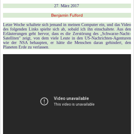
27. M
ä
rz 2017
Benjamin Fulford
Letze Woche schaltete sich jemand in meinen Computer ein, und das Video
des folgenden Links spielte sich ab, sobald ich ihn einschaltete. Aus den
Erläuterungen geht hervor, dass es die Zerstörung des „Schwarze-Nacht-
Satelliten“ zeigt, von dem viele Leute in den US-Nachrichten-Agenturen
wie der NSA behaupten, er hätte die Menschen daran gehindert, den
Planeten Erde zu verlassen.