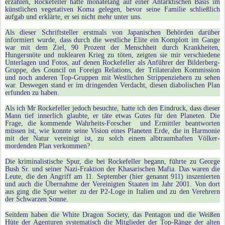
erzählen, Rockefeller hätte monatelang auf einer Antarktischen Basis im
künstlichen vegetativen Koma gelegen, bevor seine Familie schließlich
aufgab und erklärte, er sei nicht mehr unter uns.
Als dieser Schriftsteller erstmals von Japanischen Behörden darüber
informiert wurde, dass durch die westliche Elite ein Komplott im Gange
war mit dem Ziel, 90 Prozent der Menschheit durch Krankheiten,
Hungersnöte und nuklearen Krieg zu töten, zeigten sie mir verschiedene
Unterlagen und Fotos, auf denen Rockefeller als Anführer der Bilderberg-
Gruppe, des Council on Foreign Relations, der Trilateralen Kommission
und noch anderen Top-Gruppen mit Westlichen Strippenziehern zu sehen
war. Deswegen stand er im dringenden Verdacht, diesen diabolischen Plan
erfunden zu haben.
Als ich Mr Rockefeller jedoch besuchte, hatte ich den Eindruck, dass dieser
Mann tief innerlich glaubte, er täte etwas Gutes für den Planeten. Die
Frage, die kommende Wahrheits-Forscher und Ermittler beantworten
müssen ist, wie konnte seine Vision eines Planeten Erde, die in Harmonie
mit der Natur vereinigt ist, zu solch einem albtraumhaften Völker-
mordenden Plan verkommen?
Die kriminalistische Spur, die bei Rockefeller begann, führte zu George
Bush Sr. und seiner Nazi-Fraktion der Khasarischen Mafia. Das waren die
Leute, die den Angriff am 11. September (hier genannt 911) inszenierten
und auch die Übernahme der Vereinigten Staaten im Jahr 2001. Von dort
aus ging die Spur weiter zu der P2-Loge in Italien und zu den Verehrern
der Schwarzen Sonne.
Seitdem haben die White Dragon Society, das Pentagon und die Weißen
Hüte der Agenturen systematisch die Mitglieder der Top-Ränge der alten