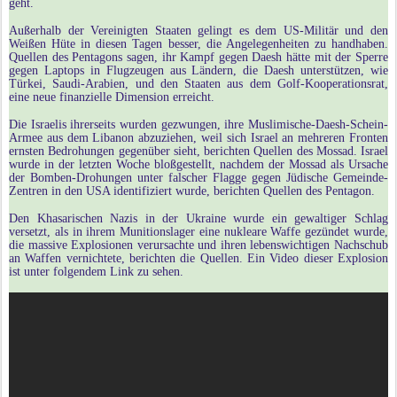
geht.
Außerhalb der Vereinigten Staaten gelingt es dem US-Militär und den
Weißen Hüte in diesen Tagen besser, die Angelegenheiten zu handhaben.
Quellen des Pentagons sagen, ihr Kampf gegen Daesh hätte mit der Sperre
gegen Laptops in Flugzeugen aus Ländern, die Daesh unterstützen, wie
Türkei, Saudi-Arabien, und den Staaten aus dem Golf-Kooperationsrat,
eine neue finanzielle Dimension erreicht.
Die Israelis ihrerseits wurden gezwungen, ihre Muslimische-Daesh-Schein-
Armee aus dem Libanon abzuziehen, weil sich Israel an mehreren Fronten
ernsten Bedrohungen gegenüber sieht, berichten Quellen des Mossad. Israel
wurde in der letzten Woche bloßgestellt, nachdem der Mossad als Ursache
der Bomben-Drohungen unter falscher Flagge gegen Jüdische Gemeinde-
Zentren in den USA identifiziert wurde, berichten Quellen des Pentagon.
Den Khasarischen Nazis in der Ukraine wurde ein gewaltiger Schlag
versetzt, als in ihrem Munitionslager eine nukleare Waffe gezündet wurde,
die massive Explosionen verursachte und ihren lebenswichtigen Nachschub
an Waffen vernichtete, berichten die Quellen.
Ein Video dieser Explosion
ist unter folgendem Link zu sehen.