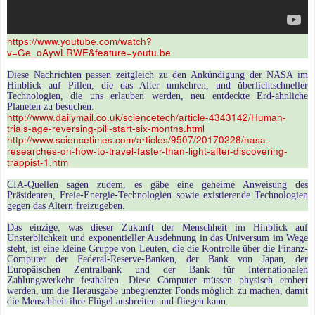
https://www.youtube.com/watch?
v=Ge_oAywLRWE&feature=youtu.be
Diese Nachrichten passen zeitgleich zu den Ankündigung der NASA im
Hinblick auf Pillen, die das Alter umkehren, und überlichtschneller
Technologien, die uns erlauben werden, neu entdeckte Erd-ähnliche
Planeten zu besuchen.
http://www.dailymail.co.uk/sciencetech/article-4343142/Human-
trials-age-reversing-pill-start-six-months.html
http://www.sciencetimes.com/articles/9507/20170228/nasa-
researches-on-how-to-travel-faster-than-light-after-discovering-
trappist-1.htm
CIA-Quellen sagen zudem, es gäbe eine geheime Anweisung des
Präsidenten, Freie-Energie-Technologien sowie existierende Technologien
gegen das Altern freizugeben.
Das einzige, was dieser Zukunft der Menschheit im Hinblick auf
Unsterblichkeit und exponentieller Ausdehnung in das Universum im Wege
steht, ist eine kleine Gruppe von Leuten, die die Kontrolle über die Finanz-
Computer der Federal-Reserve-Banken, der Bank von Japan, der
Europäischen Zentralbank und der Bank für Internationalen
Zahlungsverkehr festhalten. Diese Computer müssen physisch erobert
werden, um die Herausgabe unbegrenzter Fonds möglich zu machen, damit
die Menschheit ihre Flügel ausbreiten und fliegen kann.