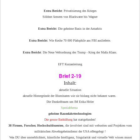
Extra Bericht
: Privatisierung des Krieges
Söldner Armeen von Blackwater bis Wagner
Extra Bericht
: Die geheime Basis in der Antarktis
Extra Bericht
: Wie Keshe 70 000 Pädophile ans FBI auslieferte.
Extra Bericht
: Die Neue Weltordnung des Trump - Krieg der Mafia Klans.
EFT Kurzanleitung
Brief 2-19
Inhalt:
aktuelle Situation
aktuelle Hintergründe der Illuminaten wie sie bislang nicht bekannt waren.
Die Dunkelfrauen um IM Erika Hitler
Spezialthema
geheime Raumfahrttechnologien
Die grosse Enthüllung
hat stattgefunden!
38 Firmen, Forscher, Hochschuldozenten
, die involviert sind mit webseiten und Projekten vom
militärischen Abwehrgeheimdienst der USA offengelegt !
Was DU über unsterblichkeit, künstliche Intelligenz, Singularität und virtuelle Welt wissen musst