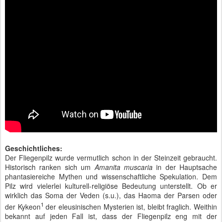
Geschichtliches:
Der Fliegenpilz wurde vermutlich schon in der Steinzeit gebraucht.
Historisch ranken sich um
Amanita muscaria
in der Hauptsache
phantasiereiche Mythen und wissenschaftliche Spekulation. Dem
Pilz wird vielerlei kulturell-religiöse Bedeutung unterstellt. Ob er
wirklich das Soma der Veden (s.u.), das Haoma der Parsen oder
1
der Kykeon
der eleusinischen Mysterien ist, bleibt fraglich. Weithin
bekannt auf jeden Fall ist, dass der Fliegenpilz eng mit der