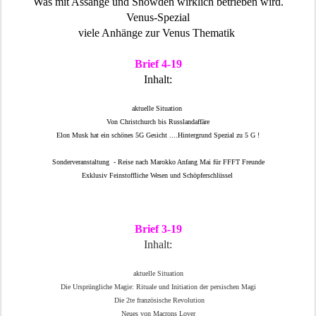
Was mit Assange und Snowden wirklich betrieben wird.
Venus-Spezial
viele Anhänge zur Venus Thematik
Brief 4-19
Inhalt:
aktuelle Situation
Von Christchurch bis Russlandaffäre
Elon Musk hat ein schönes 5G Gesicht ....Hintergrund Spezial zu 5 G !
Sonderveranstaltung - Reise nach Marokko Anfang Mai für FFFT Freunde
Exklusiv Feinstoffliche Wesen und Schöpferschlüssel
Brief 3-19
Inhalt:
aktuelle Situation
Die Ursprüngliche Magie: Rituale und Initiation der persischen Magi
Die 2te französische Revolution
Neues von Macrons Lover