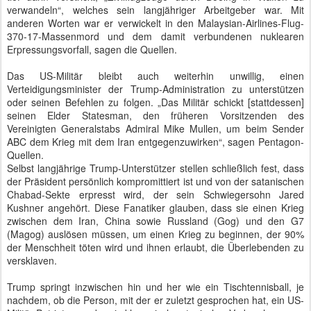
verwandeln“, welches sein langjähriger Arbeitgeber war. Mit
anderen Worten war er verwickelt in den Malaysian-Airlines-Flug-
370-17-Massenmord und dem damit verbundenen nuklearen
Erpressungsvorfall, sagen die Quellen.
Das US-Militär bleibt auch weiterhin unwillig, einen
Verteidigungsminister der Trump-Administration zu unterstützen
oder seinen Befehlen zu folgen. „Das Militär schickt [stattdessen]
seinen Elder Statesman, den früheren Vorsitzenden des
Vereinigten Generalstabs Admiral Mike Mullen, um beim Sender
ABC dem Krieg mit dem Iran entgegenzuwirken“, sagen Pentagon-
Quellen.
Selbst langjährige Trump-Unterstützer stellen schließlich fest, dass
der Präsident persönlich kompromittiert ist und von der satanischen
Chabad-Sekte erpresst wird, der sein Schwiegersohn Jared
Kushner angehört. Diese Fanatiker glauben, dass sie einen Krieg
zwischen dem Iran, China sowie Russland (Gog) und den G7
(Magog) auslösen müssen, um einen Krieg zu beginnen, der 90%
der Menschheit töten wird und ihnen erlaubt, die Überlebenden zu
versklaven.
Trump springt inzwischen hin und her wie ein Tischtennisball, je
nachdem, ob die Person, mit der er zuletzt gesprochen hat, ein US-