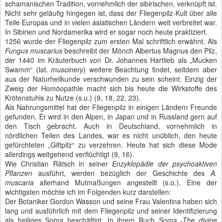
schamanischen Tradition, vornehmlich der sibirischen, verknüpft ist.
Nicht sehr geläufig hingegen ist, dass der Fliegenpilz-Kult über alle
Teile Europas und in vielen asiatischen Ländern weit verbreitet war.
In Sibirien und Nordamerika wird er sogar noch heute praktiziert.
1256 wurde der Fliegenpilz zum ersten Mal schriftlich erwähnt. Als
Fungus muscarius
beschreibt der Mönch Albertus Magnus den Pilz,
der 1440 im Kräuterbuch von Dr. Johannes Hartlieb als „Mucken
Swamm“ (lat.
muscinery
) weitere Beachtung findet, seitdem aber
aus der Naturheilkunde verschwunden zu sein scheint. Einzig der
Zweig der Homöopathie macht sich bis heute die Wirkstoffe des
Krötenstuhls zu Nutze (s.u.) (9, 18, 22, 23).
Als Nahrungsmittel hat der Fliegenpilz in einigen Ländern Freunde
gefunden. Er wird in den Alpen, in Japan und in Russland gern auf
den Tisch gebracht. Auch in Deutschland, vornehmlich in
nördlichen Teilen des Landes, war es nicht unüblich, den heute
gefürchteten „Giftpilz“ zu verzehren. Heute hat sich diese Mode
allerdings weitgehend verflüchtigt (9, 16).
Wie
Christian Rätsch in seiner
Enzyklopädie der psychoaktiven
Pflanzen
ausführt, werden bezüglich der Geschichte des
A.
muscaria
allerhand Mutmaßungen angestellt (s.o.). Eine der
wichtigsten möchte ich im Folgenden kurz darstellen:
Der Botaniker Gordon Wasson und seine Frau Valentina haben sich
lang und ausführlich mit dem Fliegenpilz und seiner Identifizierung
als heiliges Soma beschäftigt. In ihrem Buch
Soma -The divine