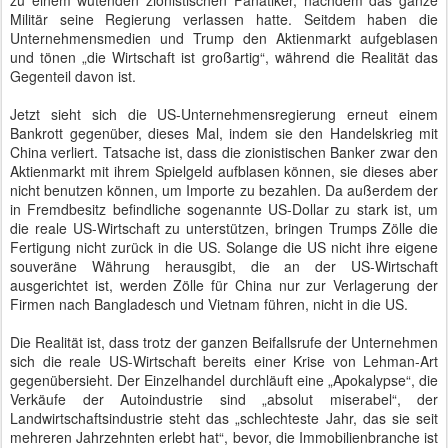
zu einem wütenden zionistischen Fanatiker, nachdem das ganze
Militär seine Regierung verlassen hatte. Seitdem haben die
Unternehmensmedien und Trump den Aktienmarkt aufgeblasen
und tönen „die Wirtschaft ist großartig“, während die Realität das
Gegenteil davon ist.
Jetzt sieht sich die US-Unternehmensregierung erneut einem
Bankrott gegenüber, dieses Mal, indem sie den Handelskrieg mit
China verliert. Tatsache ist, dass die zionistischen Banker zwar den
Aktienmarkt mit ihrem Spielgeld aufblasen können, sie dieses aber
nicht benutzen können, um Importe zu bezahlen. Da außerdem der
in Fremdbesitz befindliche sogenannte US-Dollar zu stark ist, um
die reale US-Wirtschaft zu unterstützen, bringen Trumps Zölle die
Fertigung nicht zurück in die US. Solange die US nicht ihre eigene
souveräne Währung herausgibt, die an der US-Wirtschaft
ausgerichtet ist, werden Zölle für China nur zur Verlagerung der
Firmen nach Bangladesch und Vietnam führen, nicht in die US.
Die Realität ist, dass trotz der ganzen Beifallsrufe der Unternehmen
sich die reale US-Wirtschaft bereits einer Krise von Lehman-Art
gegenübersieht. Der Einzelhandel durchläuft eine „Apokalypse“, die
Verkäufe der Autoindustrie sind „absolut miserabel“, der
Landwirtschaftsindustrie steht das „schlechteste Jahr, das sie seit
mehreren Jahrzehnten erlebt hat“, bevor, die Immobilienbranche ist