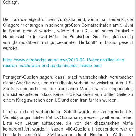
Schlag".
Der Iran war eigentlich sehr zurückhaltend, wenn man bedenkt, die
Öllagereinrichtungen in seinem größten Containerhafen am 5. Juni
in Brand gesetzt wurden, während am 7. Juni sechs iranische
Handelsschiffe in zwei Häfen im Persischen Golf fast gleichzeitig
von „Brandsätzen“ mit „unbekannter Herkunft“ in Brand gesetzt
wurden.
https://www.zerohedge.com/news/2019-06-18/declassified-sino-
russian-masterplan-end-us-dominance-middle-east
Pentagon-Quellen sagen, dass Israel wahrscheinlich Verursacher
dieser Angriffe war, und eine direkte Verbindung zwischen dem US-
Zentralkommando und der iranischen Marine wurde eingerichtet,
um sicherzustellen, dass keine Provokationen von dritter Seite zu
einem Krieg zwischen den US und dem Iran führen würden.
In einem damit verbundenen Schritt wurde der amtierende US-
Verteidigungsminister Patrick Shanahan gefeuert, „weil er auf einer
Liste von Leuten auftauchte, die von der khazarischen Mafia
kompromittiert wurden“, sagen MI6-Quellen. Insbesondere war er
tief darin verstrickt, „Zivilflugzeuge durch Boeing in Waffen zu