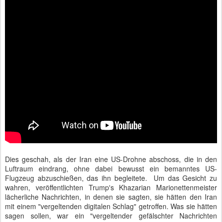
Dies geschah, als der Iran eine US-Drohne abschoss, die in den
Luftraum eindrang, ohne dabei bewusst ein bemanntes US-
Flugzeug abzuschießen, das ihn begleitete. Um das Gesicht zu
wahren, veröffentlichten Trump's Khazarian Marionettenmeister
lächerliche Nachrichten, in denen sie sagten, sie hätten den Iran
mit einem "vergeltenden digitalen Schlag" getroffen. Was sie hätten
sagen sollen, war ein "vergeltender gefälschter Nachrichten