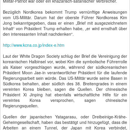
Militär-Patriot war oder ein khazarisch-satanischer Verbrecher.
Bezüglich Nordkorea bekommt Trump vernünftige Anweisungen
vom US-Militär. Darum hat der oberste Führer Nordkoreas Kim
Jong bekanntgegeben, dass er einen „Brief mit ausgezeichnetem
Inhalt“ von Präsident Trump erhalten habe, „er wird ernsthaft über
den interessanten Inhalt nachdenken“.
http://www.kcna.co.jp/index-e.htm
Laut der White Dragon Society schlug der Brief die Vereinigung der
koreanischen Halbinsel vor, wobei Kim die symbolische Führerrolle
als Kaiser vorgeschlagen wurde, während der südkoreanischen
Präsident Moon Jae-in verantwortlicher Präsident für die laufende
Regierungsarbeit sein würde. Das US-Militär wurde seine Basen in
Südkorea behalten, aber südlich des 38. Breitengrades in einem
vereinten Korea bleiben, sagen die Quellen. Der chinesische
Präsident Xi Jinping hat ebenfalls wirtschaftliche Hilfe für ein
vereintes Korea versprochen, sagen chinesische
Regierungsquellen.
Quellen der japanischen Yatagarasu, oder Dreibeinige-Krähe-
Geheimgesellschaft, haben das bestätigt und hinzugefügt, dass die
Arbeiten an einem Tunnel, der Japan mit Korea verbindet,