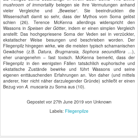
mushroom of immortality
belegen sie ihre Vermutungen anhand
vieler Vergleiche und „Beweise“. Sie beeindruckten die
Wissenschaft damit so sehr, dass der Mythos vom Soma gelöst
schien (26). Terence McKenna allerdings widerspricht den
Wassons in
Speisen der Götter
, indem er einen simplen Vergleich
anstellt: Das hochgepriesene Soma der Veden sei in verzückter,
ekstatischer Weise besungen und beschrieben worden. Der
Fliegenpilz hingegen wirke, wie die meisten typisch schamanischen
Gewächse (z.B.
Datura, Brugmansia, Sophora secundiflora …
),
eher unangenehm – fast toxisch. McKenna bemerkt, dass der
Fliegenpilz in den wenigsten Fällen tatsächlich euphorische und
ekstatische Zustände bewirke und führt Wassons und seine
eigenen enttäuschenden Erfahrungen an. Von daher (und mittels
anderer, hier nicht näher darzulegender Gründe) schließt er einen
Bezug von
A. muscaria
zu Soma aus (10).
Gepostet vor
27th June 2019
von Unknown
Labels:
Fliegenpilze