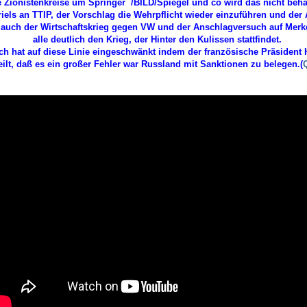
e Zionistenkreise um Springer /BILD/Spiegel und co wird das nicht beh
els an TTIP, der Vorschlag die Wehrpflicht wieder einzuführen und der 
 auch der Wirtschaftskrieg gegen VW und der Anschlagversuch auf Merke
alle deutlich den Krieg, der Hinter den Kulissen stattfindet.
ch hat auf diese Linie eingeschwänkt indem der französische Präsident H
eilt, daß es ein großer Fehler war Russland mit Sanktionen zu belegen.(