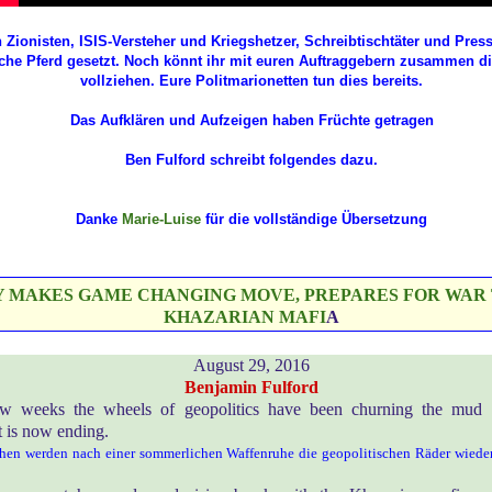
Zionisten, ISIS-Versteher und Kriegshetzer, Schreibtischtäter und Presse*
sche Pferd gesetzt. Noch könnt ihr mit euren Auftraggebern zusammen d
vollziehen. Eure Politmarionetten tun dies bereits.
Das Aufklären und Aufzeigen haben Früchte getragen
Ben Fulford schreibt folgendes dazu.
Danke
Marie-Luise
für die vollständige Übersetzung
 MAKES GAME CHANGING MOVE, PREPARES FOR WAR 
KHAZARIAN MAFI
A
August 29, 2016
Benjamin Fulford
ew weeks the wheels of geopolitics have been churning the mud
t is now ending.
chen werden nach einer sommerlichen Waffenruhe die geopolitischen Räder wied