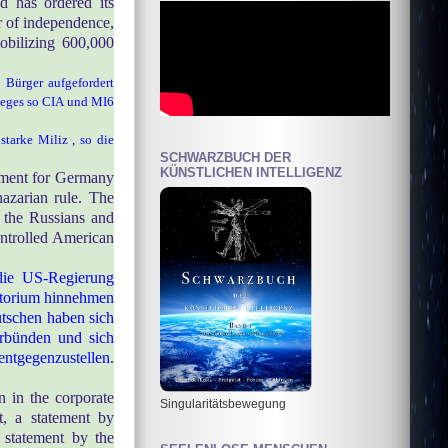
 has ordered its
r of independence,
obilizing 600,000
 Bürger aufgefordert
ieges so CIA und MI6
tarke Miliz , so die
SCHWARZBUCH DER
KÜNSTLICHEN INTELLIGENZ
rnment for Germany
hazarian rule. The
h the Russians and
ontrolled American
die US-Regierung
ritorium hinnehmen
utschen haben sich
erbünden und sich
entgegenzustellen.
 in the corporate
Singularitätsbewegung
t, a statement by
 statement by the