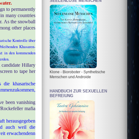
SEELENLOSE MENSCHEN
water.
ign to permanently
 in many countries
ar. As the snowball
among other places
arische Kontrolle über
rbleibenden Khasaren-
fekt in den kommenden
erden.
l candidate Hillary
screen to tape her
Klone - Bioroboter - Synthetische
Menschen und Androide
s die khasarische
zusammenzukommen,
HANDBUCH ZUR SEXUELLEN
BEFREIUNG
ave been vanishing
Rockefeller mafia
aft herausgegeben
nd auch weil die
weit erwachendenn