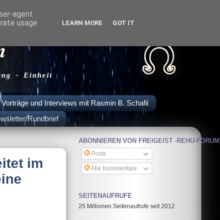
user-agent
erate usage
LEARN MORE
GOT IT
m
ung - Einheit
Vorträge und Interviews mit Rasmin B. Schafii
wsletter/Rundbrief
ABONNIEREN VON FREIGEIST -REHU-FORUM
Posts
itet im
Alle Kommentare
ine
SEITENAUFRUFE
25 Millionen Seitenaufrufe seit 2012