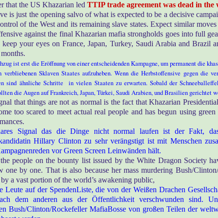
r that the US Khazarian led
TTIP trade agreement was dead in the 
 is just the opening salvo of what is expected to be a decisive campa
ntrol of the West and its remaining slave states. Expect similar moves
fensive against the final Khazarian mafia strongholds goes into full ge
s, keep your eyes on France, Japan, Turkey, Saudi Arabia and Brazil 
 months.
zug ist erst die Eröffnung von einer entscheidenden Kampagne, um permanent die khas
 verbliebenen Sklaven Staates aufzuheben. Wenn die Herbstoffensive gegen die ve
n sind ähnliche Schritte in vielen Staaten zu erwarten. Sobald der Schneeballef
llten die Augen auf Frankreich, Japan, Türkei, Saudi Arabien, und Brasilien gerichtet w
gnal that things are not as normal is the fact that Khazarian Presidentia
ome too scared to meet actual real people and has begun using green 
rmances.
lares Signal das die Dinge nicht normal laufen ist der Fakt, da
skandidatin Hillary Clinton zu sehr verängstigt ist mit Menschen 
 Kampagnenreden vor Green Screen Leinwänden hält.
 the people on the bounty list issued by the White Dragon Society h
w one by one. That is also because her mass murdering Bush/Clinton/
 by a vast portion of the world’s awakening public,
e Leute auf der SpendenListe, die von der Weißen Drachen Gesellsch
nach dem anderen aus der Öffentlichkeit verschwunden sind. U
n Bush/Clinton/Rockefeller MafiaBosse von großen Teilen der welt