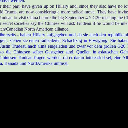
ehasst werden.
r their part, have given up on Hillary and, since they also have no l
d Trump, are now considering a more radical move. They have invit
Trudeau to visit China before the big September 4-5 G20 meeting the Ch
 secret societies say the Chinese will ask Trudeau if he would be inter
an/Canadian North American alliance.
ihrerseits - haben Hillary aufgegeben und da sie auch den republika
gen, ziehen sie einen radikaleren Schachzug in Erwägung. Sie habe
 Justin Trudeau nach Cina eingeladen und zwar vor dem großen G20 T
wo die Chinesen selber Gastgeber sind. Quellen in asiatischen Geh
Chinesen Trudeau fragen werden, ob er daran interessiert sei, eine Alli
a, Kanada und NordAmerika umfasst.