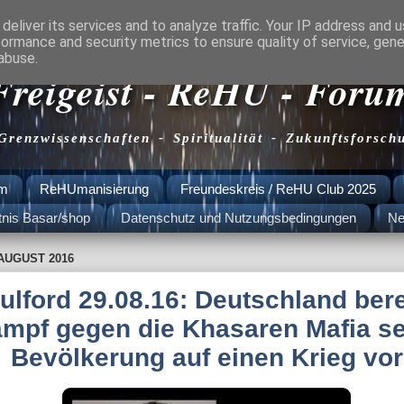
deliver its services and to analyze traffic. Your IP address and 
formance and security metrics to ensure quality of service, gen
abuse.
Freigeist - ReHU - Foru
 Grenzwissenschaften - Spiritualität - Zukunftsforsch
am
ReHUmanisierung
Freundeskreis / ReHU Club 2025
tnis Basar/shop
Datenschutz und Nutzungsbedingungen
Ne
AUGUST 2016
ulford 29.08.16: Deutschland bere
mpf gegen die Khasaren Mafia se
Bevölkerung auf einen Krieg vor