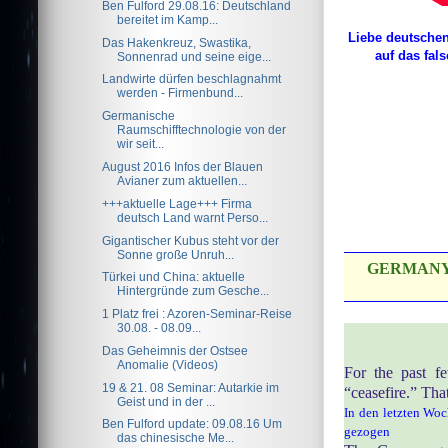
Ben Fulford 29.08.16: Deutschland
bereitet im Kamp...
Liebe deutschen 
Das Hakenkreuz, Swastika,
auf das fal
Sonnenrad und seine eige...
Landwirte dürfen beschlagnahmt
werden - Firmenbund...
Germanische
Raumschifftechnologie von der
wir seit...
August 2016 Infos der Blauen
Avianer zum aktuellen...
+++aktuelle Lage+++ Firma
deutsch Land warnt Perso...
Gigantischer Kubus steht vor der
Sonne große Unruh...
GERMANY
Türkei und China: aktuelle
Hintergründe zum Gesche...
1 Platz frei : Azoren-Seminar-Reise
30.08. - 08.09...
Das Geheimnis der Ostsee
Anomalie (Videos)
For the past f
19 & 21. 08 Seminar: Autarkie im
“ceasefire.” Tha
Geist und in der ...
In den letzten Wo
Ben Fulford update: 09.08.16 Um
gezogen
das chinesische Me...