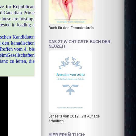
ove for Republican
ed Canadian Prime
inese are hosting.
ested in leading a
Buch für den Freundeskreis
nischen Kandidaten
DAS 2T WICHTIGSTE BUCH DER
n den kanadischen
NEUZEIT
reffen vom 4. bis
eimGesellschaften
anz zu leiten, die
Jenseits von 2012 . 2te Auflage
erhältlich
HIER ERHÄLTLICH: