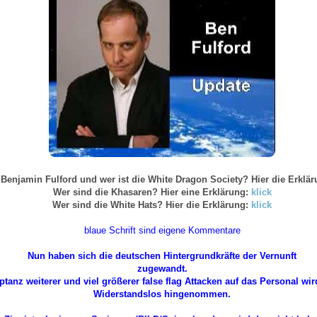
 Benjamin Fulford und wer ist die White Dragon Society? Hier die Erklär
Wer sind die Khasaren? Hier eine Erklärung:
klick
Wer sind die White Hats? Hier die Erklärung:
klick
blaue Schrift sind eigene Kommentare
Nun haben sich die deutschen Hintergrundkräfte der Vernunft
zugewandt.
tanz weiterer und viel größerer false flag Attacken auf das Personal wir
Widerstandslos hingenommen.