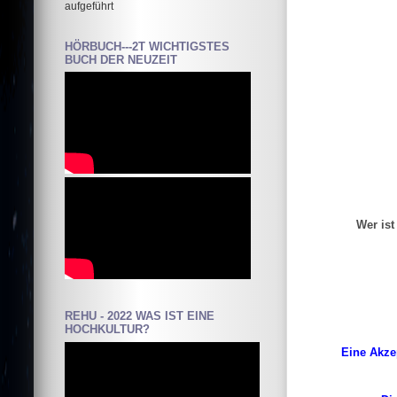
aufgeführt
HÖRBUCH---2T WICHTIGSTES
BUCH DER NEUZEIT
Wer ist
REHU - 2022 WAS IST EINE
HOCHKULTUR?
Eine Akzep