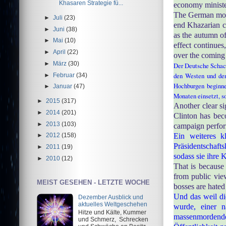
Khasaren Strategie fü...
economy ministe
The German move
►
Juli
(23)
end Khazarian co
►
Juni
(38)
as the autumn of
►
Mai
(10)
effect continue
►
April
(22)
over the coming
►
März
(30)
Der Deutsche Schach
den Westen und den
►
Februar
(34)
Hochburgen beginne
►
Januar
(47)
Monaten einsetzt, so
►
2015
(317)
Another clear si
►
2014
(201)
Clinton has bec
►
2013
(103)
campaign perfo
Ein weiteres k
►
2012
(158)
Präsidentschaft
►
2011
(19)
sodass sie ihre
►
2010
(12)
That is because
from public vie
MEIST GESEHEN - LETZTE WOCHE
bosses are hated
Und das weil di
Dezember Ausblick und
aktuelles Weltgeschehen
wurde, einer 
Hitze und Kälte, Kummer
massenmordende
und Schmerz, Schrecken