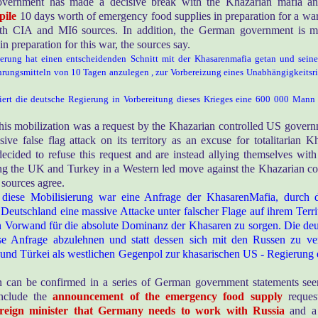
ernment has made a decisive break with the Khazarian mafia and
pile
10 days worth of emergency food supplies in preparation for a wa
oth CIA and MI6 sources. In addition, the German government is m
n preparation for this war, the sources say.
erung hat einen entscheidenden Schnitt mit der Khasarenmafia getan und seine
hrungsmitteln von 10 Tagen anzulegen , zur Vorbereizung eines Unabhängigkeitsr
iert die deutsche Regierung in Vorbereitung dieses Krieges eine 600 000 Mann s
 this mobilization was a request by the Khazarian controlled US gove
ive false flag attack on its territory as an excuse for totalitarian K
cided to refuse this request and are instead allying themselves wit
ning the UK and Turkey in a Western led move against the Khazarian c
sources agree.
 diese Mobilisierung war eine Anfrage der KhasarenMafia, durch 
ß Deutschland eine massive Attacke unter falscher Flage auf ihrem Ter
ein Vorwand für die absolute Dominanz der Khasaren zu sorgen. Die de
ese Anfrage abzulehnen und statt dessen sich mit den Russen zu v
 und Türkei als westlichen Gegenpol zur khasarischen US - Regierung 
n can be confirmed in a series of German government statements seen
nclude the
announcement of the emergency food supply
reques
reign minister that Germany needs to work with Russia
and a