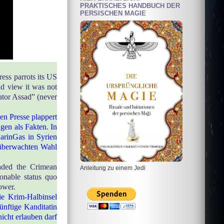
PRAKTISCHES HANDBUCH DER
PERSISCHEN MAGIE
ress parrots its US
ld view it was not
tator Assad” (never
hen Presse plappert
en als Fakten. In
arinGas in Syrien
l überwachten Wahl
vaded the Crimean
Anleitung zu einem Jedi
onable status quo
ower.
die Krim-Halbinsel
nünftige Kanditatin
icht erlauben darf