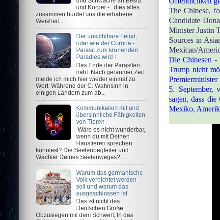
Öffentlichkeit g
und Schwäche an Besitz
und Körper - dies alles
The Chinese, fo
zusammen bürdet uns die erhabene
Candidate Donal
Weisheit ...
Minister Justin 
Der unsichtbare Feind,
Sources in Asian
oder wie der Corona -
Mexican/Americ
Parasit zum krönenden
Paradies wird !
Die Chinesen - 
Das Ende der Parasiten
Trump nicht mö
naht Nach geraumer Zeit
Premierminister
melde ich mich hier wieder einmal zu
Wort. Während der C. Wahnsinn in
5. September, 
einigen Ländern zum ab...
sagen, dass die 
Mexiko, Amerik
Kommunikation mit und
übersinnliche Fähigkeiten
von Tieren
Wäre es nicht wunderbar,
wenn du mit Deinen
Haustieren sprechen
könntest? Die Seelenbegleiter und
Wächter Deines Seelenweges? ...
Warum das germanische
Volk vernichtet werden
soll und warum das
ausgeschlossen ist
Das ist nicht des
Deutschen Größe
Obzusiegen mit dem Schwert, In das