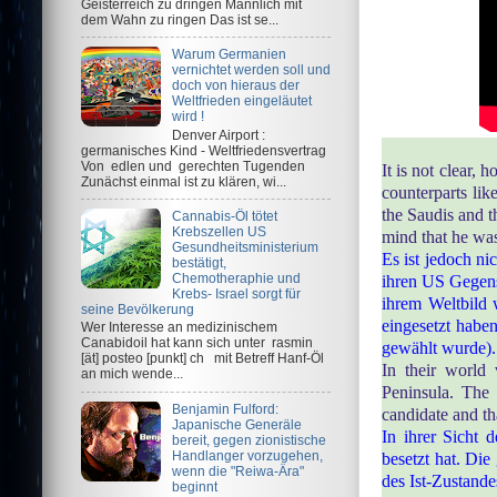
Geisterreich zu dringen Männlich mit
dem Wahn zu ringen Das ist se...
Warum Germanien
vernichtet werden soll und
doch von hieraus der
Weltfrieden eingeläutet
wird !
Denver Airport :
germanisches Kind - Weltfriedensvertrag
Von edlen und gerechten Tugenden
It is not clear,
Zunächst einmal ist zu klären, wi...
counterparts lik
the Saudis and t
Cannabis-Öl tötet
Krebszellen US
mind that he was
Gesundheitsministerium
Es ist jedoch ni
bestätigt,
Chemotheraphie und
ihren US Gegens
Krebs- Israel sorgt für
ihrem Weltbild 
seine Bevölkerung
eingesetzt habe
Wer Interesse an medizinischem
Canabidoil hat kann sich unter rasmin
gewählt wurde).
[ät] posteo [punkt] ch mit Betreff Hanf-Öl
In their world
an mich wende...
Peninsula. The 
Benjamin Fulford:
candidate and t
Japanische Generäle
In ihrer Sicht 
bereit, gegen zionistische
Handlanger vorzugehen,
besetzt hat. Die
wenn die "Reiwa-Ära"
des Ist-Zustande
beginnt