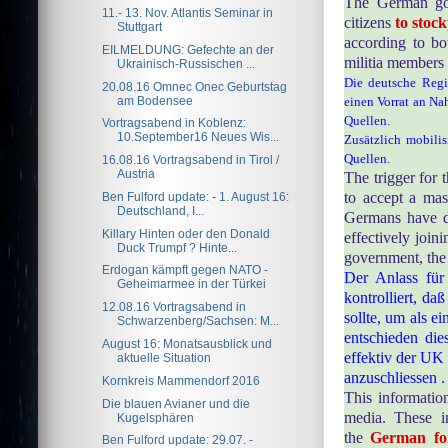
The German gov
11.- 13. Nov. Atlantis Seminar in
citizens
to stock
Stuttgart
according to b
EILMELDUNG: Gefechte an der
militia members i
Ukrainisch-Russischen ...
Die deutsche Regi
20.08.16 Omnec Onec Geburtstag
am Bodensee
einen Vorrat an Na
Quellen.
Vortragsabend in Koblenz:
10.September16 Neues Wis...
Zusätzlich mobilis
Quellen.
16.08.16 Vortragsabend in Tirol /
Austria
The trigger for
to accept a mass
Ben Fulford update: - 1. August 16:
Deutschland, I...
Germans have de
Killary Hinten oder den Donald
effectively joi
Duck Trumpf ? Hinte...
government, the 
Erdogan kämpft gegen NATO -
Der Anlass für
Geheimarmee in der Türkei
kontrolliert, da
12.08.16 Vortragsabend in
sollte, um als 
Schwarzenberg/Sachsen: M...
entschieden di
August 16: Monatsausblick und
effektiv der UK
aktuelle Situation
anzuschliessen .
Kornkreis Mammendorf 2016
This informatio
Die blauen Avianer und die
media. These i
Kugelsphären
the
German fo
Ben Fulford update: 29.07. -