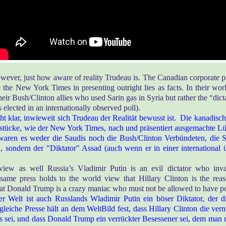
 however, just how aware of reality Trudeau is. The Canadian corporate p
e the New York Times in presenting outright lies as facts. In their wor
heir Bush/Clinton allies who used Sarin gas in Syria but rather the “dic
 elected in an internationally observed poll).
cht klar, inwieweit sich Trudeau der Realität bewusst ist. Die kanadisc
tücke, wie der New York Times, nach und präsentiert ausgemachte Lüg
waren es weder die Saudis noch die Bush/Clinton Verbündeten, die S
n, sondern der "Diktator" Assad (auch wenn er in einer internationa
 view as well Russia’s Vladimir Putin is an evil dictator who in
same press holds to the world view that Hillary Clinton is the reas
hat Donald Trump is a crazy maniac who must not be allowed to have p
der Welt ist auch Russlands Wladimir Putin ein böser Diktator, der 
 gleiche Presse hält an dem WeltBild fest, dass Hillary Clinton die ver
s sei, und dass Donald Trump ein verrückter Besessener sei, dem man n