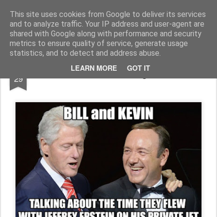
Freigeist - ReHU - Forum
Institut für Grenzwissenschaften - Spiritualität - Zukunftsforschung - Einheit
This site uses cookies from Google to deliver its services
and to analyze traffic. Your IP address and user-agent are
Pages
shared with Google along with performance and security
metrics to ensure quality of service, generate usage
statistics, and to detect and address abuse.
DEC
LEARN MORE
GOT IT
Satans Schergen
29