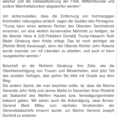
welcher Zeit die Deklassifizierung der FISA, Militärtribunale und
andere Wahrheitsbomben abgeworfen werden".
Um sicherzustellen, dass die Entfernung von hochrangigen
Kriminellen reibungslos verläuft, sagen die Quellen des Pentagons:
"Trump kann einen weiteren Richter des Obersten Gerichtshofs
ernennen, um eine wirklich konservative Mehrheit zu festigen, da
die liberale Hexe & [US-Präsident Donald] Trump-Hasserin Ruth
Bader Ginsburg dem Krebs erliegt. Das ist noch wichtiger als
[Richter Brett] Kavanaugh, denn der Oberste Richter John Roberts
wurde erpresst, um mit Liberalen zu arbeiten, und auch er kann
rausgeworfen werden."
Botschaft an die Richterin Ginsburg: Ihre Ziele, wie die
Gleichberechtigung von Frauen und Minderheiten, sind jetzt Teil
des sozialen Gefüges, also gehen Sie bitte mit Gnade aus dem
Weg.
Die andere Sache, die man beachten sollte, ist, dass die Marine
Generäle John Kelly und James Mattis im Dezember ihren Rücktritt
als Stabschef des Weißen Hauses bzw. Verteidigungsminister
bekannt gaben. Wir sahen auch die Ankündigung, dass Armee-
General Mark Milley zum nächsten Vorsitzenden der
Generalstabschefs ernannt wurde, um Marine General Joseph
Dunford zu ersetzen.