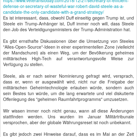
https://www.veteranstoday.com/2018/12/21/secretary-of-efficient-
defense-or-secretary-of-wasteful-war-robert-david-steele-as-a-
candidate-the-only-candidate-with-a-grand-strategy/
Es ist interessant, dass, obwohl Duff einseitig gegen Trump ist, und
Steele ein Trump-Anhänger ist, Duff immer noch will, dass Steele
den Job des Verteidigungsministers der Trump-Administration hat.
Es gibt ernsthafte Diskussionen über die Umsetzung von Steeles
"Alles-Open-Source"-Ideen in einer experimentellen Zone (vielleicht
der Mandschurei) als einen Weg, um der Bevölkerung geheimes
militärisches High-Tech auf verantwortungsvolle Weise zur
Verfügung zu stellen.
Steele, als er nach seiner Nominierung gefragt wird, versprach,
dass er, wenn er ausgewählt wird, nicht nur die Freigabe der
militärischen Geheimtechnologie erlauben würde, sondern auch
sein Bestes tun würde, um die lang erwartete und viel diskutierte
Offenlegung des "geheimen Raumfahrtprogramms" umzusetzen.
Wir wissen immer noch nicht genau, wann all diese Änderungen
stattfinden werden. Uns wurden im Januar Militärtribunale
versprochen, aber der globale Währungsreset ist noch unbekannt.
Es gibt jedoch zwei Hinweise darauf, dass es im Mai an der Zeit