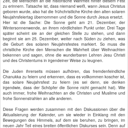
Zeit, die Menschen an die historische Wahrheit hinter diesem Fest
zu erinnern. Tatsache ist, dass niemand weiß, wann Jesus Christus
geboren wurde, also hat die frühchristliche Kirche den alten solaren
Neujahrsfeiertag übernommen und die Sonne durch Jesus ersetzt.
Hier ist die Sache: Die Sonne geht am 21. Dezember, der
Wintersonnenwende, an ihrem nördlichsten Punkt unter. Drei Tage
später scheint sie an der gleichen Stelle zu stehen, und dann
beginnt sie am 25. Dezember, weiter nach Süden zu ziehen, was
die Geburt des solaren Neujahrsfestes markiert. So muss die
christliche Kirche den Menschen die Wahrheit über Weihnachten
bekennen und sagen, ohne die wunderbaren Lehren Jesu Christi
und des Christentums in irgendeiner Weise zu leugnen.
Die Juden ihrerseits müssen aufhören, das fremdenfeindliche
Chanukka zu feiern und erkennen, dass es vollkommen koscher ist,
das solare Neujahrsfest zu feiern (es sei denn, sie denken
irgendwie, dass der Schöpfer die Sonne nicht gemacht hat). Wie
auch immer, frohe Weihnachten an die Christen und Muslime und
frohe Sonnenstrahlen an alle anderen.
Diese Fragen werden zusammen mit den Diskussionen über die
Aktualisierung der Kalender, um sie wieder in Einklang mit den
Bewegungen des Himmels, auf dem sie beruhen, zu bringen, im
neuen Jahr Teil eines breiten öffentlichen Diskurses sein. Denn auf