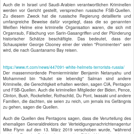
Auch die in Israel und Saudi-Arabien verantwortlichen Kriminellen
werden vor Gericht gestellt, versprechen russische FSB-Quellen.
Zu diesem Zweck hat die russische Regierung detaillierte und
umfangreiche Beweise dafür vorgelegt, dass die so genannten
Weißen Helme eine kriminelle Organisation waren, die sich mit
Organraub, Fälschung von Sarin-Gasangriffen und der Plünderung
historischer Schätze beschäftigte. Das bedeutet, dass der
Schauspieler George Clooney einer der vielen "Prominenten" sein
wird, die nach Guantanamo Bay reisen.
https://www.rt.com/news/447091-white-helmets-terrorists-russia/
Der massenmordende Premierminister Benjamin Netanyahu und
Mohammed bin "häutet sie lebendig" Salman sind andere
Kriminelle, die Gerechtigkeit erhalten werden, sagen CIA, Pentagon
und FSB-Quellen. Auch die kriminellen Mitglieder der Biden, Pence,
Clinton, Bush, Rockefeller, Rothschild, Du Pont, Iwasaki und andere
Familien, die dachten, sie seien zu reich, um jemals ins Gefängnis
zu gehen, sagen die Quellen.
Auch die Quellen des Pentagons sagen, dass die Verurteilung des
ehemaligen Generaldirektors der Verteidigungsnachrichtenagentur
Mike Flynn auf den 13. März 2019 verschoben wurde, "während