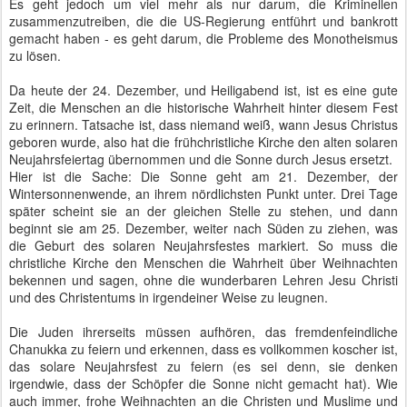
Es geht jedoch um viel mehr als nur darum, die Kriminellen
zusammenzutreiben, die die US-Regierung entführt und bankrott
gemacht haben - es geht darum, die Probleme des Monotheismus
zu lösen.
Da heute der 24. Dezember, und Heiligabend ist, ist es eine gute
Zeit, die Menschen an die historische Wahrheit hinter diesem Fest
zu erinnern. Tatsache ist, dass niemand weiß, wann Jesus Christus
geboren wurde, also hat die frühchristliche Kirche den alten solaren
Neujahrsfeiertag übernommen und die Sonne durch Jesus ersetzt.
Hier ist die Sache: Die Sonne geht am 21. Dezember, der
Wintersonnenwende, an ihrem nördlichsten Punkt unter. Drei Tage
später scheint sie an der gleichen Stelle zu stehen, und dann
beginnt sie am 25. Dezember, weiter nach Süden zu ziehen, was
die Geburt des solaren Neujahrsfestes markiert. So muss die
christliche Kirche den Menschen die Wahrheit über Weihnachten
bekennen und sagen, ohne die wunderbaren Lehren Jesu Christi
und des Christentums in irgendeiner Weise zu leugnen.
Die Juden ihrerseits müssen aufhören, das fremdenfeindliche
Chanukka zu feiern und erkennen, dass es vollkommen koscher ist,
das solare Neujahrsfest zu feiern (es sei denn, sie denken
irgendwie, dass der Schöpfer die Sonne nicht gemacht hat). Wie
auch immer, frohe Weihnachten an die Christen und Muslime und