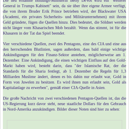
Die neu ernannte Bildungs-Ministerin Betsy DeVos wird ein "weiterer
General in Trumps Kabinett" sein, da sie über ihre eigene Armee verfügt,
die von ihrem Bruder Erik Prince betrieben wird, der Blackwater USA
(Academi, ein privates Sicherheits- und Militärunternehmen) mit ihrem
Geld gründete, fügen die Quellen hinzu. Dies bedeutet, die Söldner werden
nicht länger vom Khasarischen Mob bezahlt. Wenn das stimmt, ist für die
Khasaren in der Tat das Spiel beendet.
Vier verschiedene Quellen, zwei des Pentagons, eine des CIA und eine aus
den herrschenden Blutlinien, sagen außerdem, dass bald einige wichtige
Ankündigungen für den Finanz-Sektor anstehen, möglicherweise am 1.
Dezember. Eine Ankündigung, die einen wichtigen Einfluss auf den Gold-
Markt haben wird, besteht darin, dass "der Islamische Rat, der die
Standards für die Sharia festlegt, ab 1. Dezember die Regeln für 1,3
Milliarden Muslime ändert, denen es bis dahin nur erlaubt war, Gold in
Form von Juwelen zu besitzen. Es wird ihnen nun erlaubt sein, Gold als
Kapitalanlage zu erwerben", gemäß einer CIA-Quelle in Asien.
Die große Nachricht von zwei verschiedenen Pentagon-Quellen ist, das die
US-Regierung kurz davor steht, neue staatliche Dollars für den Gebrauch
in Nord-Amerika anzukündigen. Bilder dieser Noten sind hier zu sehen: