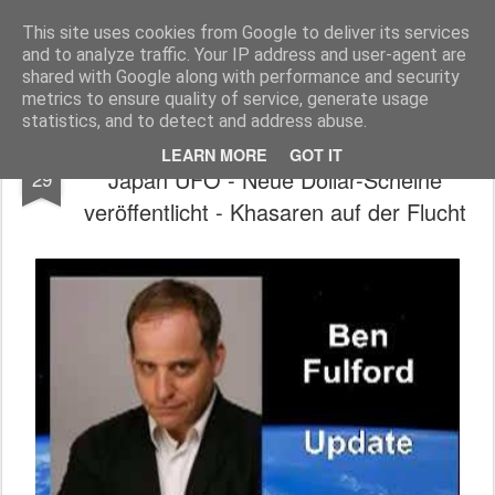
Freigeist - ReHU - Forum
Institut für Grenzwissenschaften - Spiritualität - Zukunftsforschung - Einheit
This site uses cookies from Google to deliver its services
and to analyze traffic. Your IP address and user-agent are
Pages
shared with Google along with performance and security
metrics to ensure quality of service, generate usage
statistics, and to detect and address abuse.
28.11.16 Fulford Update: Aufnahmen vom
NOV
LEARN MORE
GOT IT
Japan UFO - Neue Dollar-Scheine
29
veröffentlicht - Khasaren auf der Flucht