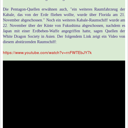
Die Pentagon-Quellen erwähnen auch, "ein weiteres Raumfahrzeug der
Kabale, das von der Erde fliehen wollte, wurde über Florida am 21.
November abgeschossen." Noch ein weiteres Kabale-Raumschiff wurde am
22. November über der Küste von Fukushima abgeschossen, nachdem es
Japan mit einer Erdbeben-Waffe angegriffen hatte, sagen Quellen der
White Dragon Society in Asien. Der folgendem Link zeigt ein Video von
diesem abstürzenden Raumschiff:
https://www.youtube.com/watch?v=rnFWTEbJY7k