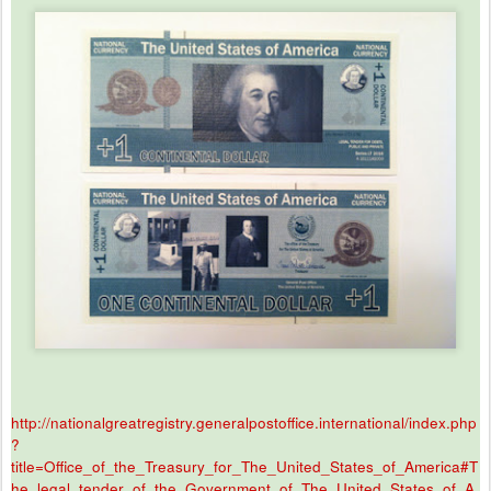
http://nationalgreatregistry.generalpostoffice.international/index.php
?
title=Office_of_the_Treasury_for_The_United_States_of_America#T
he_legal_tender_of_the_Government_of_The_United_States_of_A