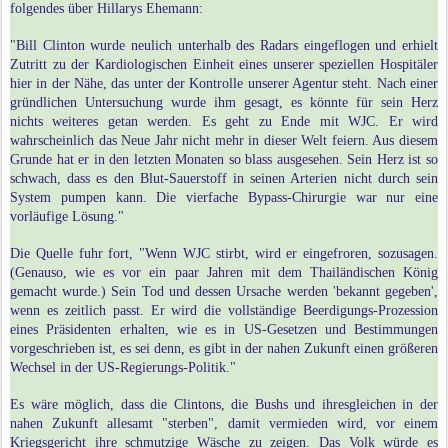
folgendes über Hillarys Ehemann:
"Bill Clinton wurde neulich unterhalb des Radars eingeflogen und erhielt
Zutritt zu der Kardiologischen Einheit eines unserer speziellen Hospitäler
hier in der Nähe, das unter der Kontrolle unserer Agentur steht. Nach einer
gründlichen Untersuchung wurde ihm gesagt, es könnte für sein Herz
nichts weiteres getan werden. Es geht zu Ende mit WJC. Er wird
wahrscheinlich das Neue Jahr nicht mehr in dieser Welt feiern. Aus diesem
Grunde hat er in den letzten Monaten so blass ausgesehen. Sein Herz ist so
schwach, dass es den Blut-Sauerstoff in seinen Arterien nicht durch sein
System pumpen kann. Die vierfache Bypass-Chirurgie war nur eine
vorläufige Lösung."
Die Quelle fuhr fort, "Wenn WJC stirbt, wird er eingefroren, sozusagen.
(Genauso, wie es vor ein paar Jahren mit dem Thailändischen König
gemacht wurde.) Sein Tod und dessen Ursache werden 'bekannt gegeben',
wenn es zeitlich passt. Er wird die vollständige Beerdigungs-Prozession
eines Präsidenten erhalten, wie es in US-Gesetzen und Bestimmungen
vorgeschrieben ist, es sei denn, es gibt in der nahen Zukunft einen größeren
Wechsel in der US-Regierungs-Politik."
Es wäre möglich, dass die Clintons, die Bushs und ihresgleichen in der
nahen Zukunft allesamt "sterben", damit vermieden wird, vor einem
Kriegsgericht ihre schmutzige Wäsche zu zeigen. Das Volk würde es