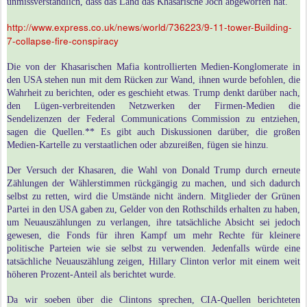
unmissverständlich, dass das Land das Khasarische Joch abgeworfen hat.
http://www.express.co.uk/news/world/736223/9-11-tower-Building-
7-collapse-fire-conspiracy
Die von der Khasarischen Mafia kontrollierten Medien-Konglomerate in
den USA stehen nun mit dem Rücken zur Wand, ihnen wurde befohlen, die
Wahrheit zu berichten, oder es geschieht etwas. Trump denkt darüber nach,
den Lügen-verbreitenden Netzwerken der Firmen-Medien die
Sendelizenzen der Federal Communications Commission zu entziehen,
sagen die Quellen.** Es gibt auch Diskussionen darüber, die großen
Medien-Kartelle zu verstaatlichen oder abzureißen, fügen sie hinzu.
Der Versuch der Khasaren, die Wahl von Donald Trump durch erneute
Zählungen der Wählerstimmen rückgängig zu machen, und sich dadurch
selbst zu retten, wird die Umstände nicht ändern. Mitglieder der Grünen
Partei in den USA gaben zu, Gelder von den Rothschilds erhalten zu haben,
um Neuauszählungen zu verlangen, ihre tatsächliche Absicht sei jedoch
gewesen, die Fonds für ihren Kampf um mehr Rechte für kleinere
politische Parteien wie sie selbst zu verwenden. Jedenfalls würde eine
tatsächliche Neuauszählung zeigen, Hillary Clinton verlor mit einem weit
höheren Prozent-Anteil als berichtet wurde.
Da wir soeben über die Clintons sprechen, CIA-Quellen berichteten