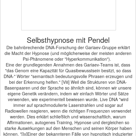
Selbsthypnose mit Pendel
Die bahnbrechende DNA-Forschung der Gariaev-Gruppe erklärt
die Macht der Hypnose (und möglicherweise der meisten anderen
Psi-Phänomene oder "Hyperkommunikation").
Eine der grundlegenden Annahmen des Gariaev-Teams ist, dass
"das Genom eine Kapazität für Quasibewusstsein besitzt, so dass
DNA-" Wörter "semantisch bedeutungsvolle Phrasen erzeugen und
bei der Erkennung helfen." [Viii] Weil die Strukturen von DNA-
Basenpaaren
und der Sprache
so
ähnlich
sind,
können
wir unsere
eigene Genetik verändern, indem wir einfach Wörter und Sätze
verwenden, wie experimentell bewiesen wurde.
Live DNA "wird
immer auf sprachmodulierte Laserstrahlen und sogar auf
Radiowellen reagieren, wenn die richtigen Frequenzen verwendet
werden.
Dies erklärt schließlich und wissenschaftlich, warum
Affirmationen, autogenes Training, Hypnose und dergleichen so
starke Auswirkungen auf den Menschen und seinen Körper haben
können. "[Ix]
Einer der bekannteren Fälle von hypnotisch induzierter