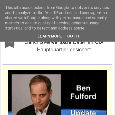
Freigeist - ReHU - Forum
Institut für Grenzwissenschaften - Spiritualität - Zukunftsforschung - Einheit
This site uses cookies from Google to deliver its services
and to analyze traffic. Your IP address and user-agent are
Pages
shared with Google along with performance and security
metrics to ensure quality of service, generate usage
statistics, and to detect and address abuse.
Fulford update. 27.11.17
NOV
LEARN MORE
GOT IT
Gerichtsverwertbare Daten im CIA
28
Hauptquartier gesichert