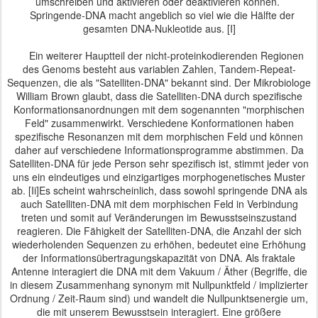
umschreiben und aktivieren oder deaktivieren können.
Springende-DNA macht angeblich so viel wie die Hälfte der
gesamten DNA-Nukleotide aus. [I]
Ein weiterer Hauptteil der nicht-proteinkodierenden Regionen
des Genoms besteht aus variablen Zahlen, Tandem-Repeat-
Sequenzen, die als "Satelliten-DNA" bekannt sind.
Der Mikrobiologe
William Brown glaubt, dass die Satelliten-DNA durch spezifische
Konformationsanordnungen mit dem sogenannten "morphischen
Feld" zusammenwirkt.
Verschiedene Konformationen haben
spezifische Resonanzen mit dem morphischen Feld und können
daher auf verschiedene Informationsprogramme abstimmen.
Da
Satelliten-DNA für jede Person sehr spezifisch ist, stimmt jeder von
uns ein eindeutiges und einzigartiges morphogenetisches Muster
ab. [Ii]
Es scheint wahrscheinlich, dass sowohl springende DNA als
auch Satelliten-DNA mit dem morphischen Feld in Verbindung
treten und somit auf Veränderungen im Bewusstseinszustand
reagieren.
Die Fähigkeit der Satelliten-DNA, die Anzahl der sich
wiederholenden Sequenzen zu erhöhen, bedeutet eine Erhöhung
der Informationsübertragungskapazität von DNA.
Als fraktale
Antenne interagiert die DNA mit dem Vakuum / Äther (Begriffe, die
in diesem Zusammenhang synonym mit Nullpunktfeld / implizierter
Ordnung / Zeit-Raum sind) und wandelt die Nullpunktsenergie um,
die mit unserem Bewusstsein interagiert.
Eine größere