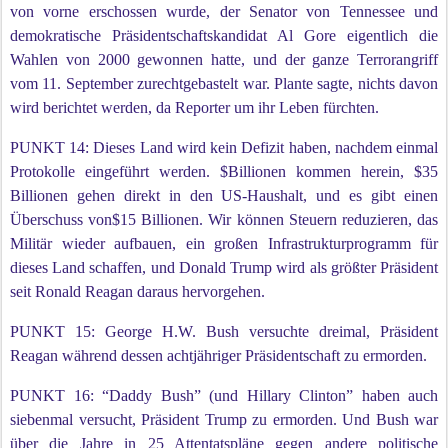
von vorne erschossen wurde, der Senator von Tennessee und
demokratische Präsidentschaftskandidat Al Gore eigentlich die
Wahlen von 2000 gewonnen hatte, und der ganze Terrorangriff
vom 11. September zurechtgebastelt war. Plante sagte, nichts davon
wird berichtet werden, da Reporter um ihr Leben fürchten.
PUNKT 14: Dieses Land wird kein Defizit haben, nachdem einmal
Protokolle eingeführt werden. $Billionen kommen herein, $35
Billionen gehen direkt in den US-Haushalt, und es gibt einen
Überschuss von$15 Billionen. Wir können Steuern reduzieren, das
Militär wieder aufbauen, ein großen Infrastrukturprogramm für
dieses Land schaffen, und Donald Trump wird als größter Präsident
seit Ronald Reagan daraus hervorgehen.
PUNKT 15: George H.W. Bush versuchte dreimal, Präsident
Reagan während dessen achtjähriger Präsidentschaft zu ermorden.
PUNKT 16: “Daddy Bush” (und Hillary Clinton” haben auch
siebenmal versucht, Präsident Trump zu ermorden. Und Bush war
über die Jahre in 25 Attentatspläne gegen andere politische