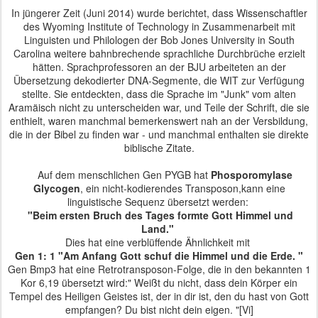
In jüngerer Zeit (Juni 2014) wurde berichtet, dass Wissenschaftler
des Wyoming Institute of Technology in Zusammenarbeit mit
Linguisten und Philologen der Bob Jones University in South
Carolina weitere bahnbrechende sprachliche Durchbrüche erzielt
hätten.
Sprachprofessoren an der BJU arbeiteten an der
Übersetzung dekodierter DNA-Segmente, die WIT zur Verfügung
stellte.
Sie entdeckten, dass die Sprache im "Junk" vom alten
Aramäisch nicht zu unterscheiden war, und Teile der Schrift, die sie
enthielt, waren manchmal bemerkenswert nah an der Versbildung,
die in der Bibel zu finden war - und manchmal enthalten sie direkte
biblische Zitate.
Auf dem menschlichen Gen PYGB hat
Phosporomylase
Glycogen
, ein nicht-kodierendes Transposon,kann eine
linguistische Sequenz übersetzt werden:
"Beim ersten Bruch des Tages formte Gott Himmel und
Land."
Dies hat eine verblüffende Ähnlichkeit mit
Gen 1: 1 "Am Anfang
Gott schuf die Himmel und die Erde. "
Gen Bmp3 hat eine Retrotransposon-Folge, die in den bekannten 1
Kor 6,19 übersetzt wird:" Weißt du nicht, dass dein Körper ein
Tempel des Heiligen Geistes ist, der in dir ist, den
du hast von Gott
empfangen?
Du bist nicht dein eigen. "[Vi]