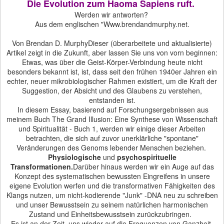
Die Evolution zum Haoma Sapiens ruft.
Werden wir antworten?
Aus dem englischen
"Www.brendandmurphy.net
.
Von Brendan D. Murphy
Dieser (überarbeitete und aktualisierte)
Artikel zeigt in die Zukunft, aber lassen Sie uns von vorn beginnen:
Etwas, was über die Geist-Körper-Verbindung heute nicht
besonders bekannt ist, ist, dass seit den frühen 1940er Jahren ein
echter, neuer mikrobiologischer Rahmen existiert,
um die Kraft der
Suggestion, der Absicht und des Glaubens zu verstehen,
entstanden ist.
In diesem Essay, basierend auf Forschungsergebnissen aus
meinem Buch The Grand Illusion: Eine Synthese von Wissenschaft
und Spiritualität - Buch 1, werden wir einige dieser Arbeiten
betrachten, die sich auf zuvor unerklärliche "spontane"
Veränderungen des Genoms lebender Menschen beziehen.
P
hysiologische
und
psychospirituelle
Transformationen.
Darüber hinaus werden wir ein Auge auf das
Konzept des systematischen bewussten Eingreifens in unsere
eigene Evolution werfen und die transformativen Fähigkeiten des
Klangs nutzen, um nicht-kodierende "Junk" -DNA neu zu schreiben
und unser Bewusstsein zu seinem natürlichen harmonischen
Zustand und Einheitsbewusstsein zurückzubringen.
Es ist an der Zeit, uns wieder auf die Frequenzen von Ganzheit,