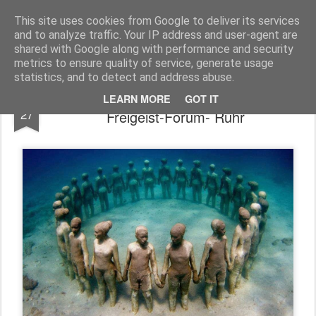
Freigeist - ReHU - Forum
Institut für Grenzwissenschaften - Spiritualität - Zukunftsforschung - Einheit
This site uses cookies from Google to deliver its services
and to analyze traffic. Your IP address and user-agent are
Pages
shared with Google along with performance and security
metrics to ensure quality of service, generate usage
statistics, and to detect and address abuse.
27.03. Abstimmung zum Thema vom
FEB
LEARN MORE
GOT IT
27
Freigeist-Forum- Ruhr