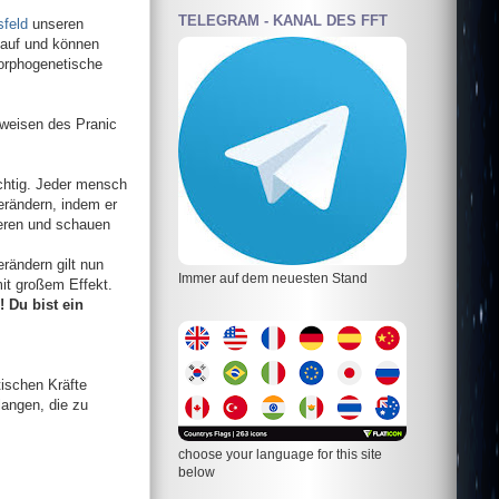
TELEGRAM - KANAL DES FFT
sfeld
unseren
 auf und können
morphogenetische
weisen des Pranic
ichtig. Jeder mensch
rändern, indem er
ieren und schauen
erändern gilt nun
Immer auf dem neuesten Stand
it großem Effekt.
 Du bist ein
tischen Kräfte
langen, die zu
choose your language for this site
below