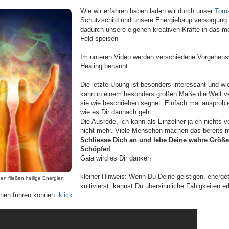
Wie wir erfahren haben laden wir durch unser
Toru
Schutzschild und unsere Energiehauptversorgung
dadurch unsere eigenen kreativen Kräfte in das 
Feld speisen
Im unteren Video werden verschiedene Vorgehens
Healing benannt.
Die letzte Übung ist besonders interessant und w
kann in einem besonders großen Maße die Welt ve
sie wie beschrieben segnet. Einfach mal ausprob
wie es Dir dannach geht.
Die Ausrede, ich kann als Einzelner ja eh nichts v
nicht mehr. Viele Menschen machen das bereits m
Schliesse Dich an und lebe Deine wahre Größe!
Schöpfer!
Gaia wird es Dir danken
kleiner Hinweis: Wenn Du Deine geistigen, energe
n fließen heilige Energien
kultivierst, kannst Du übersinnliche Fähigkeiten er
nen führen können:
klick