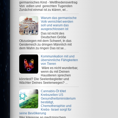
germanisches Kind - Weltfriedensvertrag
Von edlen und gerechten Tugenden
Zunächst einmal ist zu klären, wi...
Warum das germanische
Volk vernichtet werden
soll und warum das
ausgeschlossen ist
Das ist nicht des
Deutschen Größe
Obzusiegen mit dem Schwert, In das
Geisterreich zu dringen Männlich mit
dem Wahn zu ringen Das ist se...
Kommunikation mit und
übersinnliche Fähigkeiten
von Tieren
Wäre es nicht wunderbar,
wenn du mit Deinen
Haustieren sprechen
könntest? Die Seelenbegleiter und
Wächter Deines Seelenweges? ...
Cannabis-Öl tötet
Krebszellen US
Gesundheitsministerium
bestätigt,
Chemotheraphie und
Krebs- Israel sorgt für
seine Bevölkerung
Wer Interesse an medizinischem