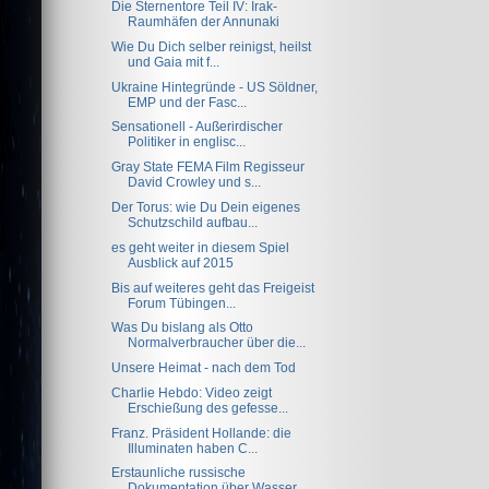
Die Sternentore Teil IV: Irak-
Raumhäfen der Annunaki
Wie Du Dich selber reinigst, heilst
und Gaia mit f...
Ukraine Hintegründe - US Söldner,
EMP und der Fasc...
Sensationell - Außerirdischer
Politiker in englisc...
Gray State FEMA Film Regisseur
David Crowley und s...
Der Torus: wie Du Dein eigenes
Schutzschild aufbau...
es geht weiter in diesem Spiel
Ausblick auf 2015
Bis auf weiteres geht das Freigeist
Forum Tübingen...
Was Du bislang als Otto
Normalverbraucher über die...
Unsere Heimat - nach dem Tod
Charlie Hebdo: Video zeigt
Erschießung des gefesse...
Franz. Präsident Hollande: die
Illuminaten haben C...
Erstaunliche russische
Dokumentation über Wasser