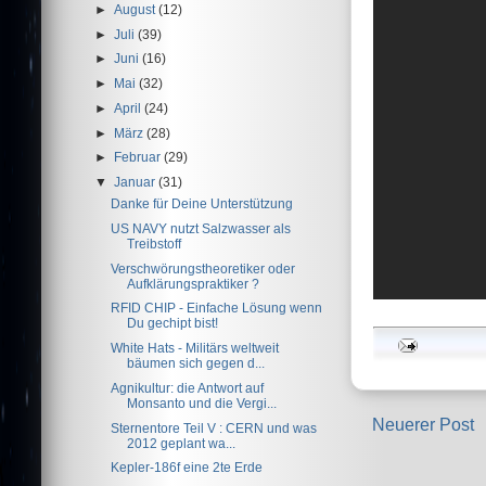
►
August
(12)
►
Juli
(39)
►
Juni
(16)
►
Mai
(32)
►
April
(24)
►
März
(28)
►
Februar
(29)
▼
Januar
(31)
Danke für Deine Unterstützung
US NAVY nutzt Salzwasser als
Treibstoff
Verschwörungstheoretiker oder
Aufklärungspraktiker ?
RFID CHIP - Einfache Lösung wenn
Du gechipt bist!
White Hats - Militärs weltweit
bäumen sich gegen d...
Agnikultur: die Antwort auf
Monsanto und die Vergi...
Neuerer Post
Sternentore Teil V : CERN und was
2012 geplant wa...
Kepler-186f eine 2te Erde