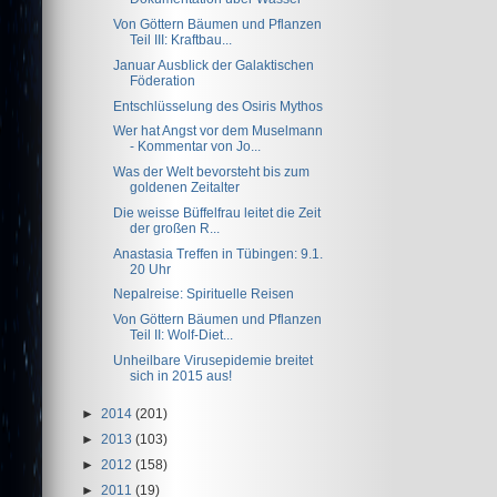
Von Göttern Bäumen und Pflanzen
Teil III: Kraftbau...
Januar Ausblick der Galaktischen
Föderation
Entschlüsselung des Osiris Mythos
Wer hat Angst vor dem Muselmann
- Kommentar von Jo...
Was der Welt bevorsteht bis zum
goldenen Zeitalter
Die weisse Büffelfrau leitet die Zeit
der großen R...
Anastasia Treffen in Tübingen: 9.1.
20 Uhr
Nepalreise: Spirituelle Reisen
Von Göttern Bäumen und Pflanzen
Teil II: Wolf-Diet...
Unheilbare Virusepidemie breitet
sich in 2015 aus!
►
2014
(201)
►
2013
(103)
►
2012
(158)
►
2011
(19)