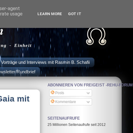
user-agent
erate usage
LEARN MORE
GOT IT
m
ung - Einheit
Vorträge und Interviews mit Rasmin B. Schafii
wsletter/Rundbrief
ABONNIEREN VON FREIGEIST -REHU-FORUM
Posts
Gaia mit
Kommentare
SEITENAUFRUFE
25 Millionen Seitenaufrufe seit 2012