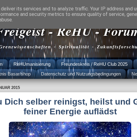
deliver its services and to analyze traffic. Your IP address and 
formance and security metrics to ensure quality of service, gen
abuse.
Freigeist - ReHU - Foru
 Grenzwissenschaften - Spiritualität - Zukunftsforsch
am
ReHUmanisierung
Freundeskreis / ReHU Club 2025
tnis Basar/shop
Datenschutz und Nutzungsbedingungen
Ne
ANUAR 2015
 Dich selber reinigst, heilst und 
feiner Energie auflädst