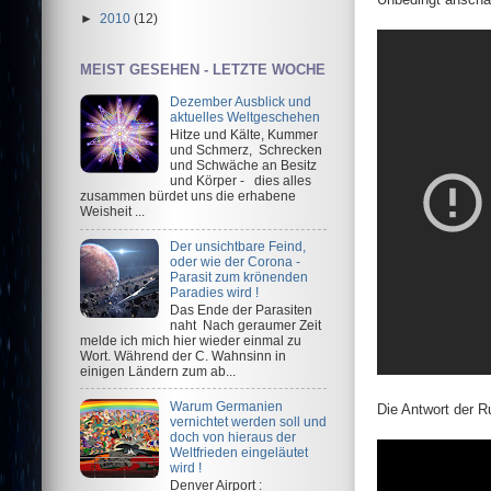
►
2010
(12)
MEIST GESEHEN - LETZTE WOCHE
Dezember Ausblick und
aktuelles Weltgeschehen
Hitze und Kälte, Kummer
und Schmerz, Schrecken
und Schwäche an Besitz
und Körper - dies alles
zusammen bürdet uns die erhabene
Weisheit ...
Der unsichtbare Feind,
oder wie der Corona -
Parasit zum krönenden
Paradies wird !
Das Ende der Parasiten
naht Nach geraumer Zeit
melde ich mich hier wieder einmal zu
Wort. Während der C. Wahnsinn in
einigen Ländern zum ab...
Warum Germanien
Die Antwort der R
vernichtet werden soll und
doch von hieraus der
Weltfrieden eingeläutet
wird !
Denver Airport :