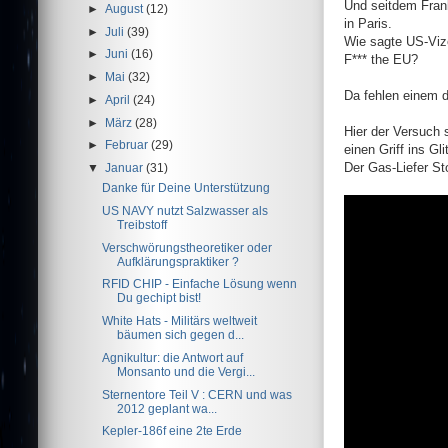
Und seitdem Frank
►
August
(12)
in Paris.
►
Juli
(39)
Wie sagte US-Viz
►
Juni
(16)
F*** the EU?
►
Mai
(32)
Da fehlen einem 
►
April
(24)
►
März
(28)
Hier der Versuch 
►
Februar
(29)
einen Griff ins Gl
Der Gas-Liefer S
▼
Januar
(31)
Danke für Deine Unterstützung
US NAVY nutzt Salzwasser als
Treibstoff
Verschwörungstheoretiker oder
Aufklärungspraktiker ?
RFID CHIP - Einfache Lösung wenn
Du gechipt bist!
White Hats - Militärs weltweit
bäumen sich gegen d...
Agnikultur: die Antwort auf
Monsanto und die Vergi...
Sternentore Teil V : CERN und was
2012 geplant wa...
Kepler-186f eine 2te Erde