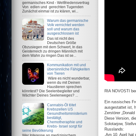
germanisches Kind - Weltfriedensvertrag
Von edlen und gerechten Tugenden
Zunächst einmal ist zu klären, wi...
Warum das germanische
Volk vernichtet werden
soll und warum das
ausgeschlossen ist
Das ist nicht des
Deutschen Größe
Obzusiegen mit dem Schwert, In das
Geisterreich zu dringen Männlich mit
dem Wahn zu ringen Das ist se...
Kommunikation mit und
übersinnliche Fähigkeiten
von Tieren
Wäre es nicht wunderbar,
wenn du mit Deinen
Haustieren sprechen
RIA NOVOSTI ber
könntest? Die Seelenbegleiter und
Wächter Deines Seelenweges? ...
Ein russisches F
Cannabis-Öl tötet
ausgestattet ist
Krebszellen US
Zerstörer „Donald
Gesundheitsministerium
bestätigt,
Diese Version, di
Chemotheraphie und
Solotarjow, Stell
Krebs- Israel sorgt für
Russlands:
seine Bevölkerung
„Am 10. April hat
Wer Interesse an medizinischem