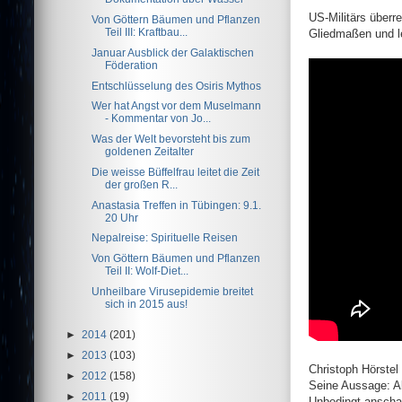
US-Militärs überr
Von Göttern Bäumen und Pflanzen
Teil III: Kraftbau...
Gliedmaßen und l
Januar Ausblick der Galaktischen
Föderation
Entschlüsselung des Osiris Mythos
Wer hat Angst vor dem Muselmann
- Kommentar von Jo...
Was der Welt bevorsteht bis zum
goldenen Zeitalter
Die weisse Büffelfrau leitet die Zeit
der großen R...
Anastasia Treffen in Tübingen: 9.1.
20 Uhr
Nepalreise: Spirituelle Reisen
Von Göttern Bäumen und Pflanzen
Teil II: Wolf-Diet...
Unheilbare Virusepidemie breitet
sich in 2015 aus!
►
2014
(201)
►
2013
(103)
Christoph Hörstel
►
2012
(158)
Seine Aussage: A
►
2011
(19)
Unbedingt anscha