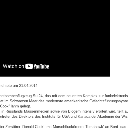
ichtete am 21.04.2014
rontbombenflugzeug Su-24, das mit dem neuesten Komplex zur funkelektronis
, hat im Schwarzen Meer das modernste amerikanische Gefechtsführungssyst
 Cook“ lahm gelegt.
e in Russlands Massenmedien sowie von Blogern intensiv erörtert wird, teilt 
vertreter des Direktors des Instituts für USA und Kanada der Akademie der Wi
 der Zerstörer ‚Donald Cook’, mit Marschflugkörpern ‚Tomahawk’ an Bord, das