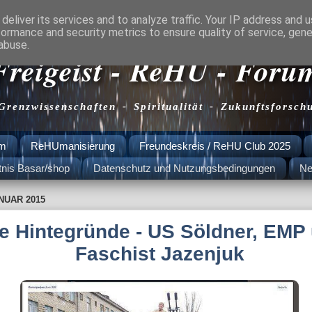
deliver its services and to analyze traffic. Your IP address and 
formance and security metrics to ensure quality of service, gen
abuse.
Freigeist - ReHU - Foru
 Grenzwissenschaften - Spiritualität - Zukunftsforsch
am
ReHUmanisierung
Freundeskreis / ReHU Club 2025
tnis Basar/shop
Datenschutz und Nutzungsbedingungen
Ne
ANUAR 2015
e Hintegründe - US Söldner, EMP
Faschist Jazenjuk