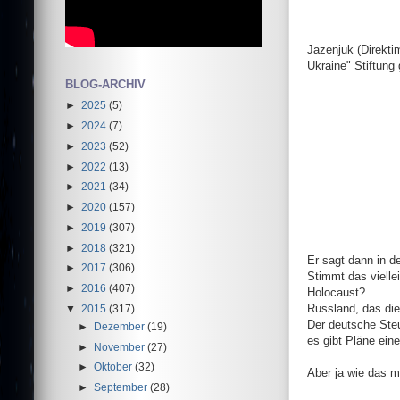
Ole
Jazenjuk (Direkt
Ukraine" Stiftun
BLOG-ARCHIV
►
2025
(5)
►
2024
(7)
►
2023
(52)
►
2022
(13)
►
2021
(34)
►
2020
(157)
►
2019
(307)
►
2018
(321)
Er sagt dann in d
►
2017
(306)
Stimmt das viellei
►
2016
(407)
Holocaust?
Russland, das die
▼
2015
(317)
Der deutsche Ste
►
Dezember
(19)
es gibt Pläne eine
►
November
(27)
►
Oktober
(32)
Aber ja wie das m
►
September
(28)