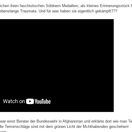
eichen ihren faschistischen Söldnern Medallien, als kleines Erinnerungsstück f
ebenslange Traumata. Und für was haben sie eigentlich gekämpft???
 war einst Berater der Bundeswehr in Afghanistan und erklärte dort wie man T
lle Terrornschläge sind mit dem grünen Licht der Mchthabenden geschehen!
uen.