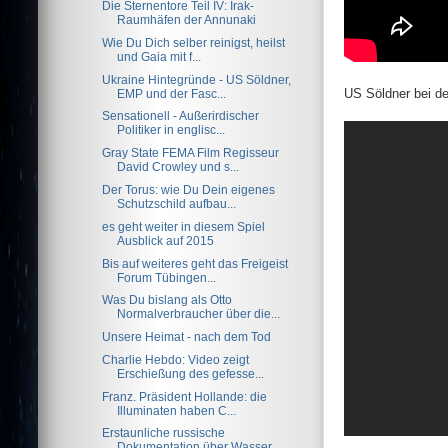
Die Sternentore Teil IV: Irak-
Raumhäfen der Annunaki
Wie Du Dich selber reinigst, heilst
und Gaia mit f...
Ukraine Hintegründe - US Söldner,
US Söldner bei der
EMP und der Fasc...
Sensationell - Außerirdischer
Politiker in englisc...
Gray State FEMA Film Regisseur
David Crowley und s...
Der Torus: wie Du Dein eigenes
Schutzschild aufbau...
es geht weiter in diesem Spiel
Ausblick auf 2015
Bis auf weiteres geht das Freigeist
Forum Tübingen...
Was Du bislang als Otto
Normalverbraucher über die...
Unsere Heimat - nach dem Tod
Charlie Hebdo: Video zeigt
Erschießung des gefesse...
Franz. Präsident Hollande: die
Illuminaten haben C...
Erstaunliche russische
Dokumentation über Wasser