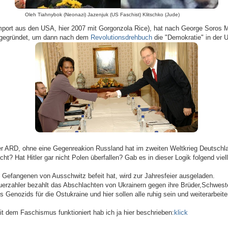
h Tiahnybok (Neonazi) Jazenjuk (US Faschist) Klitschko (
import aus den USA, hier 2007 mit Gorgonzola Rice), hat nach George Soros 
g gegründet, um dann nach dem
Revolutionsdrehbuch
die "Demokratie" in der U
er ARD, ohne eine Gegenreakion Russland hat im zweiten Weltkrieg Deutschla
cht? Hat Hitler gar nicht Polen überfallen? Gab es in dieser Logik folgend viell
 Gefangenen von Ausschwitz befeit hat, wird zur Jahresfeier ausgeladen.
uerzahler bezahlt das Abschlachten von Ukrainern gegen ihre Brüder,Schwest
s Genozids für die Ostukraine und hier sollen alle ruhig sein und weiterarbeit
it dem Faschismus funktioniert hab ich ja hier beschrieben:
klick