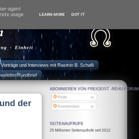
user-agent
erate usage
LEARN MORE
GOT IT
m
ung - Einheit
Vorträge und Interviews mit Rasmin B. Schafii
wsletter/Rundbrief
ABONNIEREN VON FREIGEIST -REHU-FORUM
Posts
 und der
Kommentare
SEITENAUFRUFE
25 Millionen Seitenaufrufe seit 2012