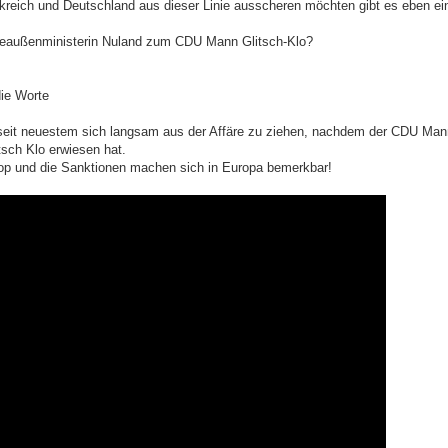
reich und Deutschland aus dieser Linie ausscheren möchten gibt es eben ei
eaußenministerin Nuland zum CDU Mann Glitsch-Klo?
die Worte
seit neuestem sich langsam aus der Affäre zu ziehen, nachdem der CDU Mann
itsch Klo erwiesen hat.
top und die Sanktionen machen sich in Europa bemerkbar!