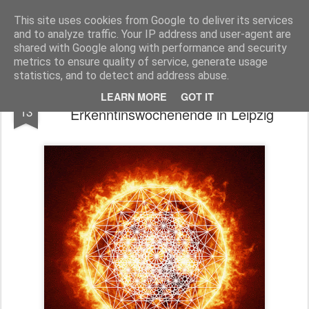
Freigeist - ReHU - Forum
Institut für Grenzwissenschaften - Spiritualität - Zukunftsforschung - Einheit
This site uses cookies from Google to deliver its services
and to analyze traffic. Your IP address and user-agent are
Pages
shared with Google along with performance and security
metrics to ensure quality of service, generate usage
statistics, and to detect and address abuse.
7.8.9. - Februar. 2020
OCT
LEARN MORE
GOT IT
13
Erkenntinswochenende in Leipzig