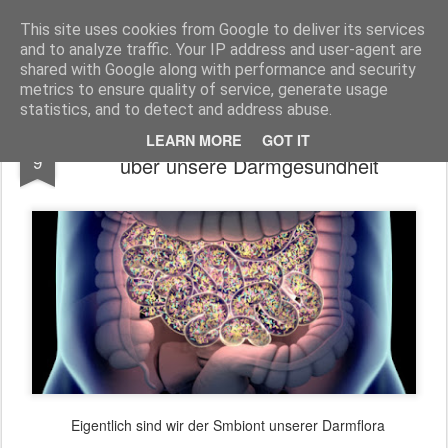
Freigeist - ReHU - Forum
Institut für Grenzwissenschaften - Spiritualität - Zukunftsforschung - Einheit
This site uses cookies from Google to deliver its services
and to analyze traffic. Your IP address and user-agent are
Pages
shared with Google along with performance and security
metrics to ensure quality of service, generate usage
statistics, and to detect and address abuse.
Größte Mikrobiom-Studie gibt Aufschluss
OCT
LEARN MORE
GOT IT
9
über unsere Darmgesundheit
Eigentlich sind wir der Smbiont unserer Darmflora