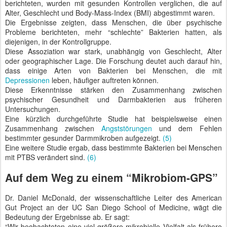
berichteten, wurden mit gesunden Kontrollen verglichen, die auf
Alter, Geschlecht und Body-Mass-Index (BMI) abgestimmt waren.
Die Ergebnisse zeigten, dass Menschen, die über psychische
Probleme berichteten, mehr “schlechte” Bakterien hatten, als
diejenigen, in der Kontrollgruppe.
Diese Assoziation war stark, unabhängig von Geschlecht, Alter
oder geographischer Lage. Die Forschung deutet auch darauf hin,
dass einige Arten von Bakterien bei Menschen, die mit
Depressionen
leben, häufiger auftreten können.
Diese Erkenntnisse stärken den Zusammenhang zwischen
psychischer Gesundheit und Darmbakterien aus früheren
Untersuchungen.
Eine kürzlich durchgeführte Studie hat beispielsweise einen
Zusammenhang zwischen
Angststörungen
und dem Fehlen
bestimmter gesunder Darmmikroben aufgezeigt.
(5)
Eine weitere Studie ergab, dass bestimmte Bakterien bei Menschen
mit PTBS verändert sind.
(6)
Auf dem Weg zu einem “Mikrobiom-GPS”
Dr. Daniel McDonald, der wissenschaftliche Leiter des American
Gut Project an der UC San Diego School of Medicine, wägt die
Bedeutung der Ergebnisse ab. Er sagt:
“Wir beobachteten eine viel größere mikrobielle Vielfalt als frühere