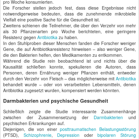
pro Woche konsumierten.
Die Forscher stellen jedoch fest, dass diese Ergebnisse nicht
notwendigerweise bedeuten, dass die zunehmende mikrobielle
Vielfalt eine positive Sache für die Gesundheit ist.
Zweitens schienen die Teilnehmer, die über den Verzehr von mehr
als 30 Pflanzenarten pro Woche berichteten, eine geringere
Resistenz gegen
Antibiotika
zu haben.
In den Stuhlproben dieser Menschen fanden die Forscher weniger
Gene, die auf Antibiotikaresistenz hinweisen – also weniger Gene,
die den Bakterien helfen, den Medikamenten zu entkommen.
Während die Studie rein beobachtend ist und nichts über die
Kausalität schließen konnte, spekulieren die Autoren, dass
Personen, deren Ernährung weniger Pflanzen enthält, entweder
durch den Verzehr von Fleisch – das möglicherweise mit
Antibiotika
behandelt wurde – oder von verarbeiteten Lebensmitteln, denen
Antibiotika zugesetzt wurden, kompensiert werden könnten.
Darmbakterien und psychische Gesundheit
Schließlich zeigte die Studie interessante Zusammenhänge
zwischen der Zusammensetzung der
Darmbakterien
und
psychischen Erkrankungen auf.
Diejenigen, die von einer
posttraumatischen Belastungsstörung
(PTSD),
Schizophrenie
,
Depression
oder
bipolaren Störung