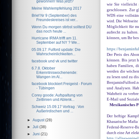
gewonnen! Was jetzt?
wie Sie vielleich
Meine Wahlempfehlung 2017
geschlossen. Zur g
Brief Nr 9 (September) des
WDS eine vollstän
Freundeskreises ist ver...
wird. Die Webseite 
Möglichkeit für m
Wenn Du morgen stirbst solltest DU
das noch heute ...
aufrecht zu halten
können, um Ihr bes
Hurricane IRMA trifft am 11.
September auf NY ? We...
https://benjaminful
05.09.17: Fulford update: Die
Wahrscheinlichkeiten...
Der Preis des Abo
können. Bis jetzt 
facebook und vk und twitter
haben Familien, di
6.7.8. Oktober
werden die wöchent
Erkenntniswochenende:
Wangen im Al...
zu lesen und zu di
BenjaminFulford.ne
facebook blockiert Freigeist - Forum
und Analysen. Hab
- Tübingen
Wahrheit zu verbre
Corey goode: Aufspaltung von
E-Mail und Soziale
Zeitlinien und Ablenk...
Mexikanisches Pa
Schweiz 15.09.17 Vortrag : Von
Außerirdischen und ...
Der heftige Kampf
►
August
(28)
Khasarische Mafia 
►
Juli
(38)
Federal-Reserve-Ba
durch eine Art ele
►
Juni
(21)
http://allnewspip