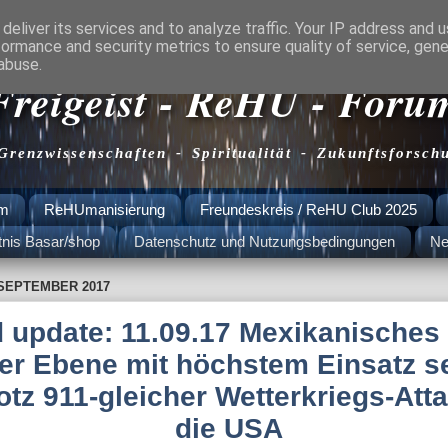
deliver its services and to analyze traffic. Your IP address and 
formance and security metrics to ensure quality of service, gen
abuse.
Freigeist - ReHU - Foru
 Grenzwissenschaften - Spiritualität - Zukunftsforsch
am
ReHUmanisierung
Freundeskreis / ReHU Club 2025
tnis Basar/shop
Datenschutz und Nutzungsbedingungen
Ne
 SEPTEMBER 2017
d update: 11.09.17 Mexikanisches 
er Ebene mit höchstem Einsatz se
trotz 911-gleicher Wetterkriegs-Att
die USA