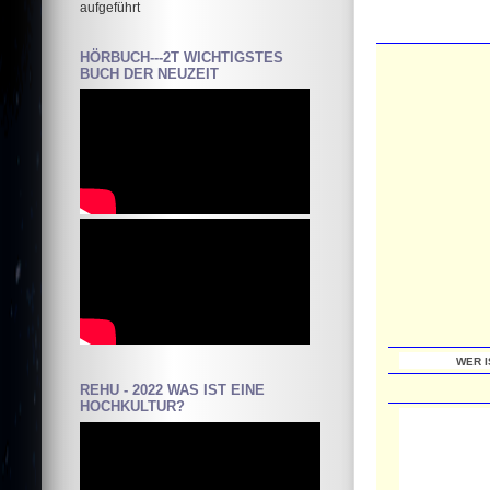
aufgeführt
HÖRBUCH---2T WICHTIGSTES
BUCH DER NEUZEIT
WER I
REHU - 2022 WAS IST EINE
HOCHKULTUR?