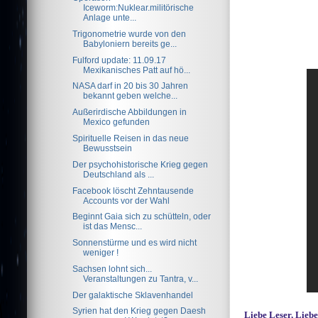
Iceworm:Nuklear.militörische
Anlage unte...
Trigonometrie wurde von den
Babyloniern bereits ge...
Fulford update: 11.09.17
Mexikanisches Patt auf hö...
NASA darf in 20 bis 30 Jahren
bekannt geben welche...
Außerirdische Abbildungen in
Mexico gefunden
Spirituelle Reisen in das neue
Bewusstsein
Der psychohistorische Krieg gegen
Deutschland als ...
Facebook löscht Zehntausende
Accounts vor der Wahl
Beginnt Gaia sich zu schütteln, oder
ist das Mensc...
Sonnenstürme und es wird nicht
weniger !
Sachsen lohnt sich...
Veranstaltungen zu Tantra, v...
Der galaktische Sklavenhandel
Syrien hat den Krieg gegen Daesh
Liebe Leser, Liebe