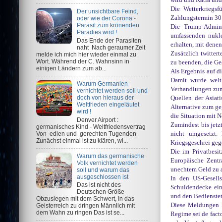
wird und Katia und 
Die Wetterkriegsf
Der unsichtbare Feind,
Zahlungstermin 30.
oder wie der Corona -
Parasit zum krönenden
Die Trump-Admini
Paradies wird !
umfassenden nukle
Das Ende der Parasiten
erhalten, mit denen
naht Nach geraumer Zeit
Zusätzlich twitte
melde ich mich hier wieder einmal zu
Wort. Während der C. Wahnsinn in
zu beenden, die Ge
einigen Ländern zum ab...
Als Ergebnis auf 
Damit wurde weltl
Warum Germanien
Verhandlungen zum
vernichtet werden soll und
doch von hieraus der
Quellen der Asiat
Weltfrieden eingeläutet
Alternative zum ge
wird !
die Situation mit N
Denver Airport :
Zumindest bis jetz
germanisches Kind - Weltfriedensvertrag
Von edlen und gerechten Tugenden
nicht umgesetzt. 
Zunächst einmal ist zu klären, wi...
Kriegsgeschrei geg
Die im Privatbesi
Warum das germanische
Europäische Zentr
Volk vernichtet werden
unechtem Geld zu 
soll und warum das
ausgeschlossen ist
In den US-Gesells
Das ist nicht des
Schuldendecke ein
Deutschen Größe
und den Bedienstet
Obzusiegen mit dem Schwert, In das
Diese Meldungen h
Geisterreich zu dringen Männlich mit
dem Wahn zu ringen Das ist se...
Regime sei de fact