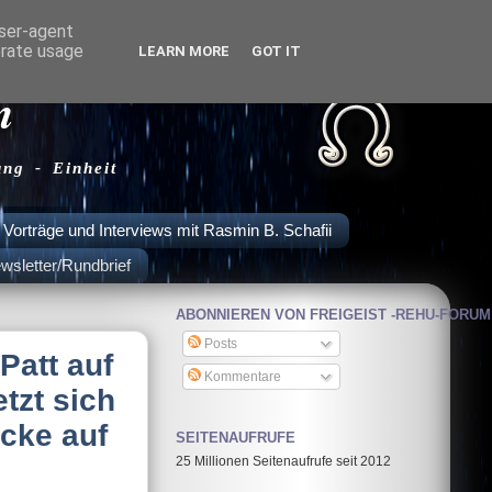
user-agent
erate usage
LEARN MORE
GOT IT
m
ung - Einheit
Vorträge und Interviews mit Rasmin B. Schafii
wsletter/Rundbrief
ABONNIEREN VON FREIGEIST -REHU-FORUM
Posts
Patt auf
Kommentare
tzt sich
acke auf
SEITENAUFRUFE
25 Millionen Seitenaufrufe seit 2012