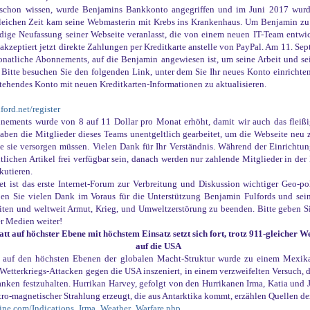
t schon wissen, wurde Benjamins Bankkonto angegriffen und im Juni 2017 wurd
leichen Zeit kam seine Webmasterin mit Krebs ins Krankenhaus. Um Benjamin zu u
dige Neufassung seiner Webseite veranlasst, die von einem neuen IT-Team entwic
akzeptiert jetzt direkte Zahlungen per Kreditkarte anstelle von PayPal. Am 11. Sep
onatliche Abonnements, auf die Benjamin angewiesen ist, um seine Arbeit und se
. Bitte besuchen Sie den folgenden Link, unter dem Sie Ihr neues Konto einrichte
tehendes Konto mit neuen Kreditkarten-Informationen zu aktualisieren.
ford.net/register
nnements wurde von 8 auf 11 Dollar pro Monat erhöht, damit wir auch das fleiß
haben die Mitglieder dieses Teams unentgeltlich gearbeitet, um die Webseite neu z
e sie versorgen müssen. Vielen Dank für Ihr Verständnis. Während der Einrichtu
lichen Artikel frei verfügbar sein, danach werden nur zahlende Mitglieder in der 
skutieren.
t ist das erste Internet-Forum zur Verbreitung und Diskussion wichtiger Geo-po
en Sie vielen Dank im Voraus für die Unterstützung Benjamin Fulfords und se
iten und weltweit Armut, Krieg, und Umweltzerstörung zu beenden. Bitte geben S
r Medien weiter!
tt auf höchster Ebene mit höchstem Einsatz setzt sich fort, trotz 911-gleicher W
auf die USA
 auf den höchsten Ebenen der globalen Macht-Struktur wurde zu einem Mexikan
Wetterkriegs-Attacken gegen die USA inszeniert, in einem verzweifelten Versuch, d
nken festzuhalten. Hurrikan Harvey, gefolgt von den Hurrikanen Irma, Katia und 
ktro-magnetischer Strahlung erzeugt, die aus Antarktika kommt, erzählen Quellen d
eline.com/Indications_Irma_Weather_Warfare.php