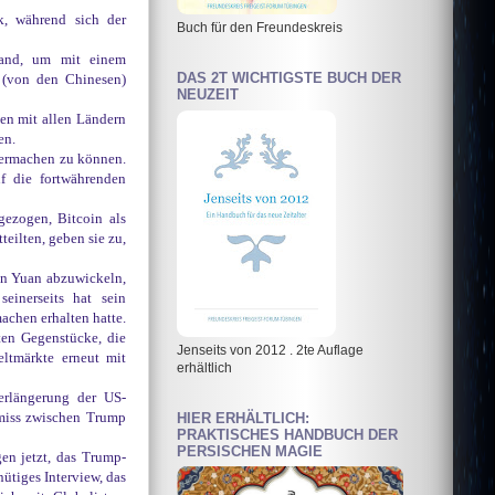
ik, während sich der
Buch für den Freundeskreis
wand, um mit einem
DAS 2T WICHTIGSTE BUCH DER
 (von den Chinesen)
NEUZEIT
en mit allen Ländern
den.
termachen zu können.
f die fortwährenden
gezogen, Bitcoin als
eilten, geben sie zu,
ten Yuan abzuwickeln,
einerseits hat sein
chen erhalten hatte.
ten Gegenstücke, die
Jenseits von 2012 . 2te Auflage
ltmärkte erneut mit
erhältlich
erlängerung der US-
HIER ERHÄLTLICH:
miss zwischen Trump
PRAKTISCHES HANDBUCH DER
PERSISCHEN MAGIE
en jetzt, das Trump-
ütiges Interview, das