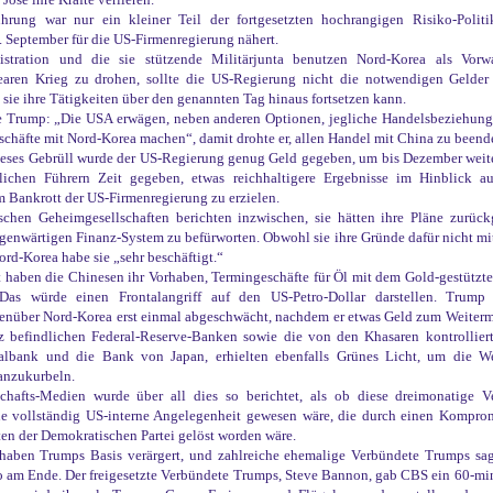
Jose ihre Kräfte verlieren.“
ührung war nur ein kleiner Teil der fortgesetzten hochrangigen Risiko-Polit
 September für die US-Firmenregierung nähert.
stration und die sie stützende Militärjunta benutzen Nord-Korea als Vor
aren Krieg zu drohen, sollte die US-Regierung nicht die notwendigen Gelder
 sie ihre Tätigkeiten über den genannten Tag hinaus fortsetzen kann.
rte Trump: „Die USA erwägen, neben anderen Optionen, jegliche Handelsbeziehung
schäfte mit Nord-Korea machen“, damit drohte er, allen Handel mit China zu been
dieses Gebrüll wurde der US-Regierung genug Geld gegeben, um bis Dezember wei
ichen Führern Zeit gegeben, etwas reichhaltigere Ergebnisse im Hinblick au
 Bankrott der US-Firmenregierung zu erzielen.
ischen Geheimgesellschaften berichten inzwischen, sie hätten ihre Pläne zurück
genwärtigen Finanz-System zu befürworten. Obwohl sie ihre Gründe dafür nicht mitt
ord-Korea habe sie „sehr beschäftigt.“
t haben die Chinesen ihr Vorhaben, Termingeschäfte für Öl mit dem Gold-gestütz
Das würde einen Frontalangriff auf den US-Petro-Dollar darstellen. Trump s
enüber Nord-Korea erst einmal abgeschwächt, nachdem er etwas Geld zum Weiterma
tz befindlichen Federal-Reserve-Banken sowie die von den Khasaren kontrollier
albank und die Bank von Japan, erhielten ebenfalls Grünes Licht, um die We
anzukurbeln.
chafts-Medien wurde über all dies so berichtet, als ob diese dreimonatige V
e vollständig US-interne Angelegenheit gewesen wäre, die durch einen Kompro
en der Demokratischen Partei gelöst worden wäre.
aben Trumps Basis verärgert, und zahlreiche ehemalige Verbündete Trumps sag
o am Ende. Der freigesetzte Verbündete Trumps, Steve Bannon, gab CBS ein 60-min