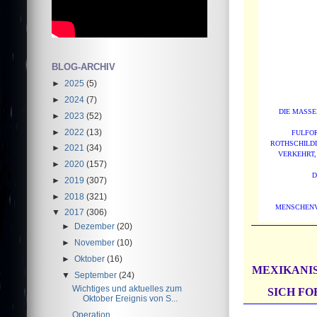
BLOG-ARCHIV
►
2025
(5)
►
2024
(7)
DIE MASSE
►
2023
(52)
►
2022
(13)
FULFOR
ROTHSCHILDI
►
2021
(34)
VERKEHRT,
►
2020
(157)
D
►
2019
(307)
►
2018
(321)
MENSCHENV
▼
2017
(306)
►
Dezember
(20)
►
November
(10)
►
Oktober
(16)
MEXIKANIS
▼
September
(24)
Wichtiges und aktuelles zum
SICH FO
Oktober Ereignis von S...
Operation