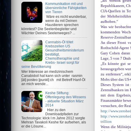
„als Vorstoß gese
Kommunikation mit und
Republikanern, Chi
übersinnliche Fähigkeiten
CIA-Quellen in Tex
von Tieren
der Mehrheitsfüh
Wäre es nicht wunderbar,
wenn du mit Deinen
aufhoben.“
Haustieren sprechen
Was wir beobachtet
könntest? Die Seelenbegleiter und
kommenden Wochen 
Wächter Deines Seelenweges? ...
Reserve-Zentralban
Cannabis-Öl tötet
An dieser Front v
Krebszellen US
Rothschild-Agent S
Gesundheitsministerium
Gary Cohen daran 
bestätigt,
Lage, 5 von 7 Drah
Chemotheraphie und
Krebs- Israel sorgt für
„Es könnte gut se
seine Bevölkerung
herausgegeben wurd
Wer Interesse an medizinischem
zu entfernen“, erk
Canabidoil hat kann sich unter rasmin
Mobs über das US-
[ät] posteo [punkt] ch mit Betreff Hanf-Öl
an mich wende...
Dieses System ist 
Zentralbanken im P
Keshe Stiftung:
mit dem Ergebnis,
Offenlegung des Wissens
Finanzmärkte beweg
- aktuelle Situation März
2014
versuchen, der Rea
Hier zu den
http://www.zerohed
Downloadpfaden zur
http://www.zerohed
Technologie: klick I m Jahre 2012 sorgte
trillion
Mehran Tavakoli Keshe für aufsehen, als
er die Lösune...
Wenn die Militärju