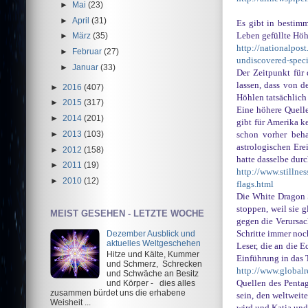
►
Mai
(23)
►
April
(31)
Es gibt in bestim
Leben gefüllte Höh
►
März
(35)
http://nationalpos
►
Februar
(27)
undiscovered-spec
►
Januar
(33)
Der Zeitpunkt für 
lassen, dass von d
►
2016
(407)
Höhlen tatsächlich 
►
2015
(317)
Eine höhere Quelle
►
2014
(201)
gibt für Amerika k
►
2013
(103)
schon vorher beha
astrologischen Ere
►
2012
(158)
hatte dasselbe dur
►
2011
(19)
http://www.stillne
►
2010
(12)
flags.html
Die White Dragon S
stoppen, weil sie 
MEIST GESEHEN - LETZTE WOCHE
gegen die Verursach
Dezember Ausblick und
Schritte immer noc
aktuelles Weltgeschehen
Leser, die an die 
Hitze und Kälte, Kummer
Einführung in das 
und Schmerz, Schrecken
http://www.globalr
und Schwäche an Besitz
und Körper - dies alles
Quellen des Pentag
zusammen bürdet uns die erhabene
sein, den weltweit
Weisheit ...