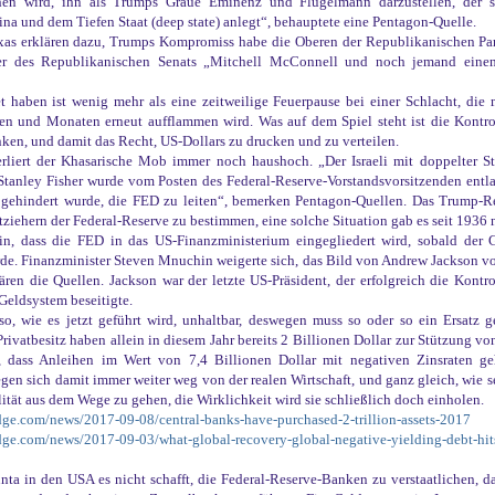
hen wird, ihn als Trumps Graue Eminenz und Flügelmann darzustellen, der si
na und dem Tiefen Staat (deep state) anlegt“, behauptete eine Pentagon-Quelle.
as erklären dazu, Trumps Kompromiss habe die Oberen der Republikanischen Parte
rer des Republikanischen Senats „Mitchell McConnell und noch jemand eine
 haben ist wenig mehr als eine zeitweilige Feuerpause bei einer Schlacht, die 
und Monaten erneut aufflammen wird. Was auf dem Spiel steht ist die Kontrol
ken, und damit das Recht, US-Dollars zu drucken und zu verteilen.
erliert der Khasarische Mob immer noch haushoch. „Der Israeli mit doppelter St
tanley Fisher wurde vom Posten des Federal-Reserve-Vorstandsvorsitzenden entla
gehindert wurde, die FED zu leiten“, bemerken Pentagon-Quellen. Das Trump-Reg
tziehern der Federal-Reserve zu bestimmen, eine solche Situation gab es seit 1936 
in, dass die FED in das US-Finanzministerium eingegliedert wird, sobald der G
e. Finanzminister Steven Mnuchin weigerte sich, das Bild von Andrew Jackson vo
lären die Quellen. Jackson war der letzte US-Präsident, der erfolgreich die Kontr
Geldsystem beseitigte.
so, wie es jetzt geführt wird, unhaltbar, deswegen muss so oder so ein Ersatz 
rivatbesitz haben allein in diesem Jahr bereits 2 Billionen Dollar zur Stützung vo
 dass Anleihen im Wert von 7,4 Billionen Dollar mit negativen Zinsraten ge
en sich damit immer weiter weg von der realen Wirtschaft, und ganz gleich, wie s
lität aus dem Wege zu gehen, die Wirklichkeit wird sie schließlich doch einholen.
ge.com/news/2017-09-08/central-banks-have-purchased-2-trillion-assets-2017
ge.com/news/2017-09-03/what-global-recovery-global-negative-yielding-debt-hit
nta in den USA es nicht schafft, die Federal-Reserve-Banken zu verstaatlichen, 