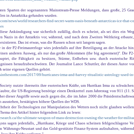
mten Sparten der sogenannten Mainstream-Presse Meldungen, dass große, 25 Gra
len in Antarktika gefunden wurden.
t.com/news/world/researchers-find-secret-warm-oasis-beneath-antarcticas-ice-that-
ies
diese Ankündigung war sicherlich zufällig, doch es scheint, als sei dies ein We
en Nazis in der Antarktis vor, während, und nach dem Zweiten Weltkrieg erbaute
existieren. Das ist etwas, was die Russen schon seit langem sagen.
 in der P2-Freimaurerloge wies jedenfalls auf ihre Beteiligung an der Attacke hin
einen anderen Ausweg, als nur das große Abkommen (the big agreement)“. Die P2-
uptet, die Fähigkeit zu besitzen, Stürme, Erdbeben usw. durch esoterische R
ignissen heraufzubeschwören. Der Journalist Lance Schuttler, der diesen Autor vo
ch seine eigenen Quellen gehört.
ssinthestorm.com/2017/09/hurricanes-irma-and-harvey-ritualistic-astrology-used-in
ociety nutzte ihrerseits ihre esoterischen Kräfte, um Hurrikan Irma zu schwächen,
glaubte, die US-Regierung benötige einen Denkzettel zum Jahrestag von 911 (11. 
er dieser Angriffe sowie auch gegen die, die im Jahre 2000 die Präsidentschaftswah
h ausstehen, bestätigten höhere Quellen der WDS.
Echtheit der Technologien zur Manipulation des Wetters noch nicht glauben wollen
Thema den Artikel hinter folgendem Link zu lesen:
esearch.ca/the-ultimate-weapon-of-mass-destruction-owning-the-weather-for-milit
ons sagen jedenfalls, „Hurrikane, Kriege und Chaos scheinen fehlgeschlagene Ve
en Währungs-Neustart und das Gold-gestützte Finanz-System aufzuhalten, während