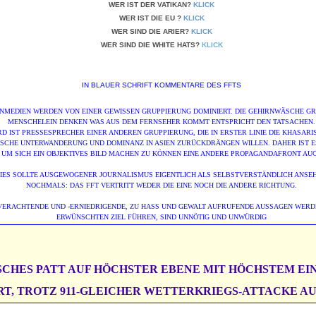
WER IST DER VATIKAN?
KLICK
WER IST DIE EU ?
KLICK
WER SIND DIE ARIER?
KLICK
WER SIND DIE WHITE HATS?
KLICK
IN BLAUER SCHRIFT KOMMENTARE DES FFTS
NMEDIEN WERDEN VON EINER GEWISSEN GRUPPIERUNG DOMINIERT. DIE GEHIRNWÄSCHE GRE
MENSCHELEIN DENKEN WAS AUS DEM FERNSEHER KOMMT ENTSPRICHT DEN TATSACHEN.
D IST PRESSESPRECHER EINER ANDEREN GRUPPIERUNG, DIE IN ERSTER LINIE DIE KHASAR
SCHE UNTERWANDERUNG UND DOMINANZ IN ASIEN ZURÜCKDRÄNGEN WILLEN. DAHER IST ES
 UM SICH EIN OBJEKTIVES BILD MACHEN ZU KÖNNEN EINE ANDERE PROPAGANDAFRONT AU
IES SOLLTE AUSGEWOGENER JOURNALISMUS EIGENTLICH ALS SELBSTVERSTÄNDLICH ANSEH
NOCHMALS: DAS FFT VERTRITT WEDER DIE EINE NOCH DIE ANDERE RICHTUNG.
ERACHTENDE UND -ERNIEDRIGENDE, ZU HASS UND GEWALT AUFRUFENDE AUSSAGEN WERD
ERWÜNSCHTEN ZIEL FÜHREN, SIND UNNÖTIG UND UNWÜRDIG
CHES PATT AUF HÖCHSTER EBENE MIT HÖCHSTEM EI
RT, TROTZ 911-GLEICHER WETTERKRIEGS-ATTACKE AU