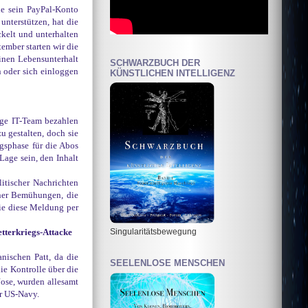
e sein PayPal-Konto
nterstützen, hat die
kelt und unterhalten
tember starten wir die
inen Lebensunterhalt
SCHWARZBUCH DER
n oder sich einloggen
KÜNSTLICHEN INTELLIGENZ
ige IT-Team bezahlen
u gestalten, doch sie
ngsphase für die Abos
Lage sein, den Inhalt
litischer Nachrichten
iner Bemühungen, die
ie diese Meldung per
Singularitätsbewegung
etterkriegs-Attacke
ischen Patt, da die
SEELENLOSE MENSCHEN
ie Kontrolle über die
Jose, wurden allesamt
er US-Navy.