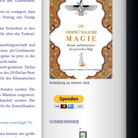
ch mit Globalisten,
i so verärgert, dass
n Vertrag mit Trump
mit Sicherheit in den
le über die Federal-
aatsbürgerschaft und
ssen, als Goldmanite
ime ist jetzt in der
nicht mehr.
old-gestützte Dollar
n der 20-Dollar-Note
olle des Khasarischen
Anleitung zu einem Jedi
gefunden werden. Die
n Märkten eingesetzt,
handelt werden. Die
ehr die Zentralbanker
SONNENWINDE
s-one-year-high-74-
>
dann könnte der große