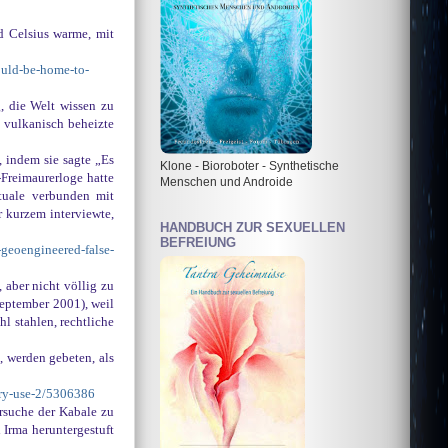
d Celsius warme, mit
could-be-home-to-
g, die Welt wissen zu
, vulkanisch beheizte
, indem sie sagte „Es
Klone - Bioroboter - Synthetische
Freimaurerloge hatte
Menschen und Androide
ituale verbunden mit
r kurzem interviewte,
HANDBUCH ZUR SEXUELLEN
BEFREIUNG
-geoengineered-false-
 aber nicht völlig zu
September 2001), weil
l stahlen, rechtliche
, werden gebeten, als
ary-use-2/5306386
rsuche der Kabale zu
 Irma heruntergestuft