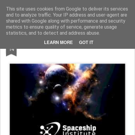
Freigeist - ReHU - Forum
Institut für Grenzwissenschaften - Spiritualität - Zukunftsforschung - Einheit
This site uses cookies from Google to deliver its services
and to analyze traffic. Your IP address and user-agent are
Pages
shared with Google along with performance and security
metrics to ensure quality of service, generate usage
statistics, and to detect and address abuse.
MAR
LEARN MORE
GOT IT
Keshe Foundation 2015
14