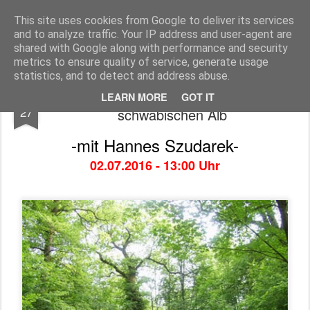
Freigeist - ReHU - Forum
Institut für Grenzwissenschaften - Spiritualität - Zukunftsforschung - Einheit
This site uses cookies from Google to deliver its services
and to analyze traffic. Your IP address and user-agent are
Pages
shared with Google along with performance and security
metrics to ensure quality of service, generate usage
statistics, and to detect and address abuse.
Kraftplatzwanderung auf der
JUN
LEARN MORE
GOT IT
27
schwäbischen Alb
-mit Hannes Szudarek-
02.07.2016
- 13:00 Uhr