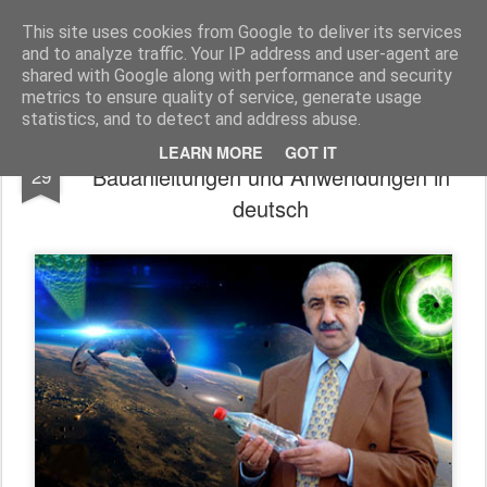
Freigeist - ReHU - Forum
Institut für Grenzwissenschaften - Spiritualität - Zukunftsforschung - Einheit
This site uses cookies from Google to deliver its services
and to analyze traffic. Your IP address and user-agent are
Pages
shared with Google along with performance and security
metrics to ensure quality of service, generate usage
statistics, and to detect and address abuse.
Keshe MAGRAV Technologie-
OCT
LEARN MORE
GOT IT
Bauanleitungen und Anwendungen in
29
deutsch