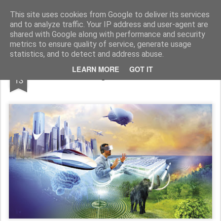
Freigeist - ReHU - Forum
Institut für Grenzwissenschaften - Spiritualität - Zukunftsforschung - Einheit
This site uses cookies from Google to deliver its services
and to analyze traffic. Your IP address and user-agent are
Pages
shared with Google along with performance and security
metrics to ensure quality of service, generate usage
statistics, and to detect and address abuse.
JAN
LEARN MORE
GOT IT
Technolgien der "Zukunft"
13