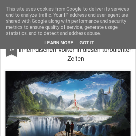
Freigeist - ReHU - Forum
Institut für Grenzwissenschaften - Spiritualität - Zukunftsforschung - Einheit
This site uses cookies from Google to deliver its services
and to analyze traffic. Your IP address and user-agent are
Pages
shared with Google along with performance and security
metrics to ensure quality of service, generate usage
statistics, and to detect and address abuse.
Die Auseinandersetzungen der
JAN
LEARN MORE
GOT IT
innerirdischen Völker in diesen turbulenten
18
Zeiten