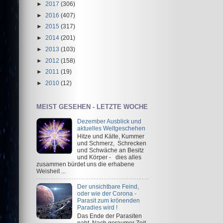
►
2017
(306)
►
2016
(407)
►
2015
(317)
►
2014
(201)
►
2013
(103)
►
2012
(158)
►
2011
(19)
►
2010
(12)
MEIST GESEHEN - LETZTE WOCHE
Dezember Ausblick und
aktuelles Weltgeschehen
Hitze und Kälte, Kummer
und Schmerz, Schrecken
und Schwäche an Besitz
und Körper - dies alles
zusammen bürdet uns die erhabene
Weisheit ...
Der unsichtbare Feind,
oder wie der Corona -
Parasit zum krönenden
Paradies wird !
Das Ende der Parasiten
naht Nach geraumer Zeit