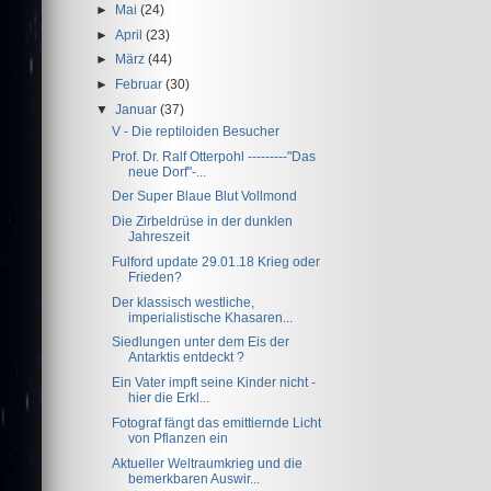
►
Mai
(24)
►
April
(23)
►
März
(44)
►
Februar
(30)
▼
Januar
(37)
V - Die reptiloiden Besucher
Prof. Dr. Ralf Otterpohl ---------"Das
neue Dorf"-...
Der Super Blaue Blut Vollmond
Die Zirbeldrüse in der dunklen
Jahreszeit
Fulford update 29.01.18 Krieg oder
Frieden?
Der klassisch westliche,
imperialistische Khasaren...
Siedlungen unter dem Eis der
Antarktis entdeckt ?
Ein Vater impft seine Kinder nicht -
hier die Erkl...
Fotograf fängt das emittiernde Licht
von Pflanzen ein
Aktueller Weltraumkrieg und die
bemerkbaren Auswir...