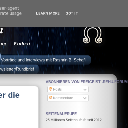
user-agent
erate usage
LEARN MORE
GOT IT
m
ung - Einheit
Vorträge und Interviews mit Rasmin B. Schafii
wsletter/Rundbrief
ABONNIEREN VON FREIGEIST -REHU-FORUM
Posts
er die
Kommentare
SEITENAUFRUFE
25 Millionen Seitenaufrufe seit 2012