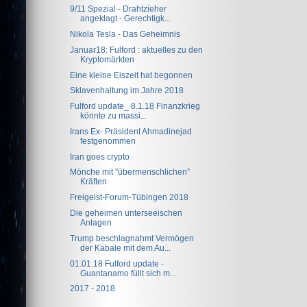
9/11 Spezial - Drahtzieher
angeklagt - Gerechtigk...
Nikola Tesla - Das Geheimnis
Januar18: Fulford : aktuelles zu den
Kryptomärkten
Eine kleine Eiszeit hat begonnen
Sklavenhaltung im Jahre 2018
Fulford update_ 8.1.18 Finanzkrieg
könnte zu massi...
Irans Ex- Präsident Ahmadinejad
festgenommen
Iran goes crypto
Mönche mit ”übermenschlichen”
Kräften
Freigeist-Forum-Tübingen 2018
Die geheimen unterseeischen
Anlagen
Trump beschlagnahmt Vermögen
der Kabale mit dem Au...
01.01.18 Fulford update -
Guantanamo füllt sich m...
2017 - 2018