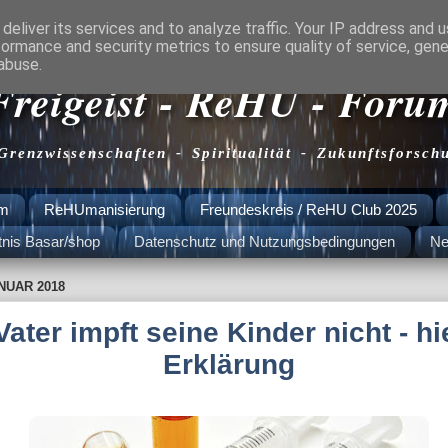
deliver its services and to analyze traffic. Your IP address and 
formance and security metrics to ensure quality of service, gen
abuse.
Freigeist - ReHU - Foru
 Grenzwissenschaften - Spiritualität - Zukunftsforsch
am
ReHUmanisierung
Freundeskreis / ReHU Club 2025
tnis Basar/shop
Datenschutz und Nutzungsbedingungen
Ne
NUAR 2018
Vater impft seine Kinder nicht - hi
Erklärung