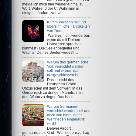
melde ich mich hier wieder einmal zu
Wort. Während der C. Wahnsinn in
einigen Ländern zum ab...
Kommunikation mit und
übersinnliche Fähigkeiten
von Tieren
Wäre es nicht wunderbar,
wenn du mit Deinen
Haustieren sprechen
könntest? Die Seelenbegleiter und
Wächter Deines Seelenweges? ...
Warum das germanische
Volk vernichtet werden
soll und warum das
ausgeschlossen ist
Das ist nicht des
Deutschen Größe
Obzusiegen mit dem Schwert, In das
Geisterreich zu dringen Männlich mit
dem Wahn zu ringen Das ist se...
Warum Germanien
vernichtet werden soll und
doch von hieraus der
Weltfrieden eingeläutet
wird !
Denver Airport :
germanisches Kind - Weltfriedensvertrag