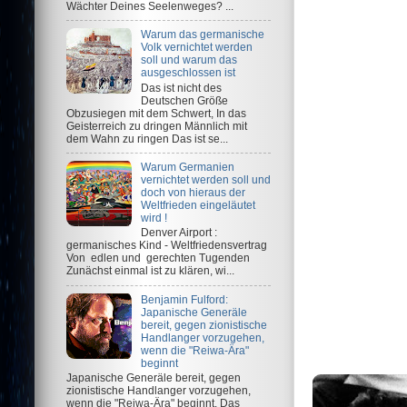
Wächter Deines Seelenweges? ...
Warum das germanische
Volk vernichtet werden
soll und warum das
ausgeschlossen ist
Das ist nicht des
Deutschen Größe
Obzusiegen mit dem Schwert, In das
Geisterreich zu dringen Männlich mit
dem Wahn zu ringen Das ist se...
Warum Germanien
vernichtet werden soll und
doch von hieraus der
Weltfrieden eingeläutet
wird !
Denver Airport :
germanisches Kind - Weltfriedensvertrag
Von edlen und gerechten Tugenden
Zunächst einmal ist zu klären, wi...
Benjamin Fulford:
Japanische Generäle
bereit, gegen zionistische
Handlanger vorzugehen,
wenn die "Reiwa-Ära"
beginnt
Japanische Generäle bereit, gegen
zionistische Handlanger vorzugehen,
wenn die "Reiwa-Ära" beginnt. Das