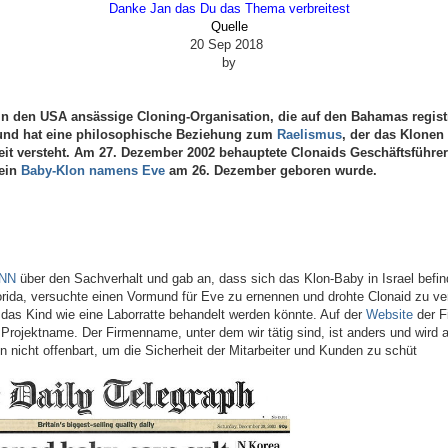
Danke Jan das Du das Thema verbreitest
Quelle
20 Sep 2018
by
 in den USA ansässige Cloning-Organisation, die auf den Bahamas registr
und hat eine philosophische Beziehung zum
Raelismus
, der das Klonen 
eit versteht. Am 27. Dezember 2002 behauptete Clonaids Geschäftsführeri
 ein
Baby-Klon namens Eve
am 26. Dezember geboren wurde.
NN
über den Sachverhalt und gab an, dass sich das Klon-Baby in Israel befin
orida, versuchte einen Vormund für Eve zu ernennen und drohte Clonaid zu ver
 das Kind wie eine Laborratte behandelt werden könnte. Auf der
Website
der F
Projektname. Der Firmenname, unter dem wir tätig sind, ist anders und wird a
n nicht offenbart, um die Sicherheit der Mitarbeiter und Kunden zu schüt