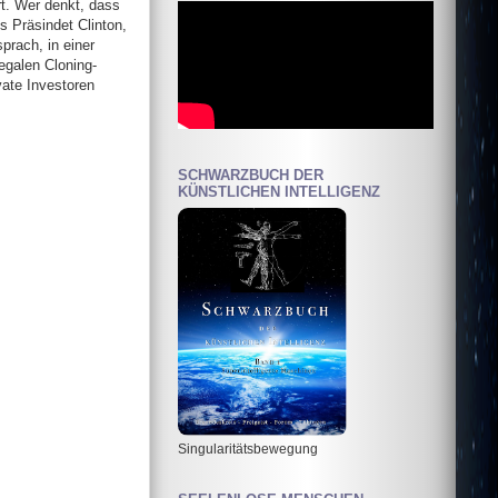
rt. Wer denkt, dass
ss Präsindet Clinton,
prach, in einer
legalen Cloning-
vate Investoren
SCHWARZBUCH DER
KÜNSTLICHEN INTELLIGENZ
Singularitätsbewegung