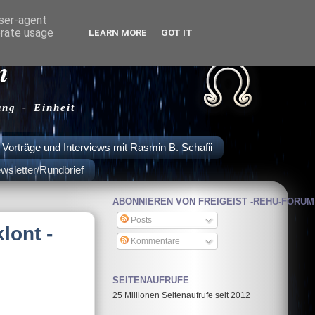
user-agent
erate usage
LEARN MORE
GOT IT
m
ung - Einheit
Vorträge und Interviews mit Rasmin B. Schafii
wsletter/Rundbrief
ABONNIEREN VON FREIGEIST -REHU-FORUM
Posts
lont -
Kommentare
SEITENAUFRUFE
25 Millionen Seitenaufrufe seit 2012