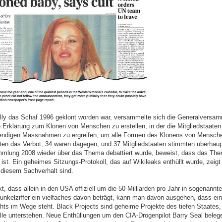
ly das Schaf 1996 geklont worden war, versammelte sich die Generalversam
 Erklärung zum Klonen von Menschen zu erstellen, in der die Mitgliedstaaten 
wendigen Massnahmen zu ergreifen, um alle Formen des Klonens von Mensche
ten das Verbot, 34 waren dagegen, und 37 Mitgliedstaaten stimmten überhaupt
mlung 2008 wieder über das Thema debattiert wurde, beweist, dass das Them
ist. Ein geheimes Sitzungs-Protokoll, das auf Wikileaks enthüllt wurde, zeigt 
 diesem Sachverhalt sind.
 dass allein in den USA offiziell um die 50 Milliarden pro Jahr in sogenannt
Dunkelziffer ein vielfaches davon beträgt, kann man davon ausgehen, dass eine
hts im Wege steht. Black Projects sind geheime Projekte des tiefen Staates, 
olle unterstehen. Neue Enthüllungen um den CIA-Drogenpilot Barry Seal beleg