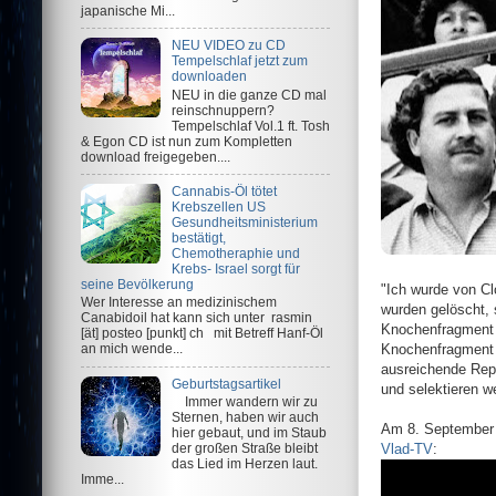
japanische Mi...
NEU VIDEO zu CD
Tempelschlaf jetzt zum
downloaden
NEU in die ganze CD mal
reinschnuppern?
Tempelschlaf Vol.1 ft. Tosh
& Egon CD ist nun zum Kompletten
download freigegeben....
Cannabis-Öl tötet
Krebszellen US
Gesundheitsministerium
bestätigt,
Chemotheraphie und
Krebs- Israel sorgt für
seine Bevölkerung
"Ich wurde von Cl
Wer Interesse an medizinischem
wurden gelöscht, 
Canabidoil hat kann sich unter rasmin
Knochenfragment e
[ät] posteo [punkt] ch mit Betreff Hanf-Öl
Knochenfragment s
an mich wende...
ausreichende Repl
Geburtstagsartikel
und selektieren we
Immer wandern wir zu
Sternen, haben wir auch
Am 8. September 
hier gebaut, und im Staub
der großen Straße bleibt
Vlad-TV
:
das Lied im Herzen laut.
Imme...