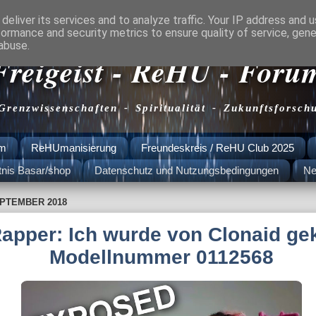
deliver its services and to analyze traffic. Your IP address and 
formance and security metrics to ensure quality of service, gen
abuse.
Freigeist - ReHU - Foru
 Grenzwissenschaften - Spiritualität - Zukunftsforsch
am
ReHUmanisierung
Freundeskreis / ReHU Club 2025
tnis Basar/shop
Datenschutz und Nutzungsbedingungen
Ne
EPTEMBER 2018
apper: Ich wurde von Clonaid gek
Modellnummer 0112568