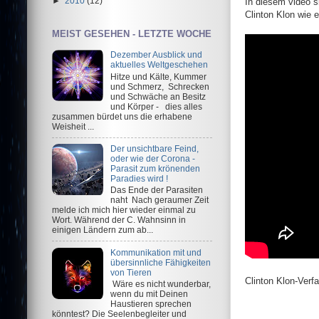
►
2010
(12)
In diesem video 
Clinton Klon wie er
MEIST GESEHEN - LETZTE WOCHE
Dezember Ausblick und
aktuelles Weltgeschehen
Hitze und Kälte, Kummer
und Schmerz, Schrecken
und Schwäche an Besitz
und Körper - dies alles
zusammen bürdet uns die erhabene
Weisheit ...
Der unsichtbare Feind,
oder wie der Corona -
Parasit zum krönenden
Paradies wird !
Das Ende der Parasiten
naht Nach geraumer Zeit
melde ich mich hier wieder einmal zu
Wort. Während der C. Wahnsinn in
einigen Ländern zum ab...
Kommunikation mit und
übersinnliche Fähigkeiten
von Tieren
Clinton Klon-Verfa
Wäre es nicht wunderbar,
wenn du mit Deinen
Haustieren sprechen
könntest? Die Seelenbegleiter und