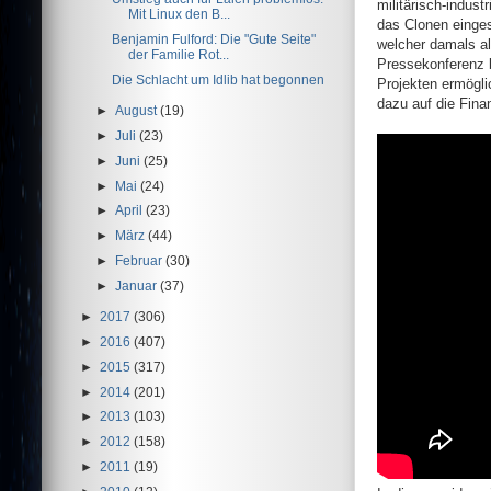
militärisch-indus
Mit Linux den B...
das Clonen eingest
Benjamin Fulford: Die "Gute Seite"
welcher damals al
der Familie Rot...
Pressekonferenz be
Die Schlacht um Idlib hat begonnen
Projekten ermögli
dazu auf die Fina
►
August
(19)
►
Juli
(23)
►
Juni
(25)
►
Mai
(24)
►
April
(23)
►
März
(44)
►
Februar
(30)
►
Januar
(37)
►
2017
(306)
►
2016
(407)
►
2015
(317)
►
2014
(201)
►
2013
(103)
►
2012
(158)
►
2011
(19)