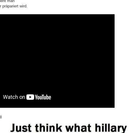
sieht man
 präpariert wird.
ll