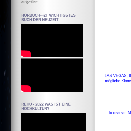
aufgeführt
HÖRBUCH---2T WICHTIGSTES
BUCH DER NEUZEIT
LAS VEGAS, 8. J
mögliche Klonen
REHU - 2022 WAS IST EINE
HOCHKULTUR?
In meinem Mär