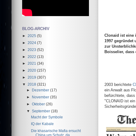
BLOG-ARCHIV
Clonaid ist eine
►
2025
(5)
1997 gegründet 
►
2024
(7)
zur Unsterblichk
►
2023
(52)
Boisselier, dass
►
2022
(13)
►
2021
(34)
►
2020
(157)
►
2019
(307)
▼
2018
(321)
2003 berichtete
C
ein Anwalt aus Fl
►
Dezember
(17)
befürchtete, dass
►
November
(35)
"CLONAID ist ein 
►
Oktober
(26)
Sicherheitsgründe
▼
September
(18)
Macht der Symbole
IQ der Kabale
Die khasarische Mafia ersucht
China um Schutz, da ...