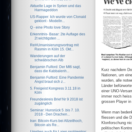
Aktuelle Lage in Syrien und das
Harmageddon
US-Rapper: Ich wurde von Clonaid
geklont - Modelln...
Q - eine Photo love Story
Erkenntnis- Basar: 2te Auflage des
2t wichtigsten ...
ReHUmanisierungsvortrag mit
Rasmin in Köln 15. Okt...
Wanderungen auf der
schwäbischen Alb
Benjamin Fulford: Der MI6 sagt,
Kurz nachdem Dol
dass die Kabbalenh...
Nationen, um eine
Benjamin Fulford: Eine Pandemie
wurden, alle not
Angst braut sich z...
Länder befürworte
5. Freigeist Kongress 3.11.18 in
einer UNO-Versam
Köln
immer noch heiss 
Freundeskreis Brief Nr 9 2018 ist
grossen Player in
zugänglich
Seminar: Hunsrück 5 .bis 7. 10.
Wenn man bedenkt,
2018 - Den Drachen...
fliessen und die 
Iran: Bitcoin-Kurs bei Allzeithoch,
Klonforschung nic
Bitcoin als Re...
politischen Kontr
Umstieg auch für Laien problemlos: