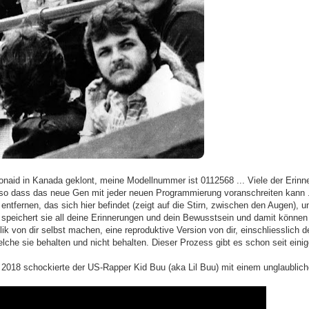
onaid in Kanada geklont, meine Modellnummer ist 0112568 ... Viele der Erinn
so dass das neue Gen mit jeder neuen Programmierung voranschreiten kann .
ntfernen, das sich hier befindet (zeigt auf die Stirn, zwischen den Augen), u
peichert sie all deine Erinnerungen und dein Bewusstsein und damit können 
ik von dir selbst machen, eine reproduktive Version von dir, einschliesslich 
lche sie behalten und nicht behalten. Dieser Prozess gibt es schon seit einige
2018 schockierte der US-Rapper Kid Buu (aka Lil Buu) mit einem unglaublic