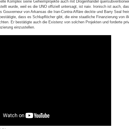
trielle Komplex seine Geheimprojekte auch mit Drogenhandel quersubventionie
ellt wurde, weil es die UNO offiziell untersagt, ist naiv. Ironisch ist auch, da
s Gouverneur von Arkansas die Iran-Contra-Affäre deckte und Barry Seal freis
stätigte, dass es Schlupflöcher gibt, die eine staatliche Finanzierung von il
chten. Er bestätigte auch die Existenz von solchen Projekten und forderte pri
nzierung einzustellen.