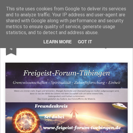
Freigeist - ReHU - Forum
Institut für Grenzwissenschaften - Spiritualität - Zukunftsforschung - Einheit
This site uses cookies from Google to deliver its services
and to analyze traffic. Your IP address and user-agent are
Pages
shared with Google along with performance and security
metrics to ensure quality of service, generate usage
statistics, and to detect and address abuse.
MAY
LEARN MORE
GOT IT
5ter Freundeskreis- Brief ist eingestellt !
4