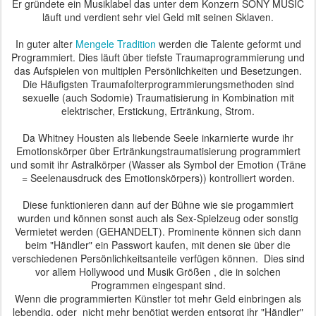
Er gründete ein Musiklabel das unter dem Konzern SONY MUSIC
läuft und verdient sehr viel Geld mit seinen Sklaven.
In guter alter
Mengele Tradition
werden die Talente geformt und
Programmiert. Dies läuft über tiefste Traumaprogrammierung und
das Aufspielen von multiplen Persönlichkeiten und Besetzungen.
Die Häufigsten Traumafolterprogrammierungsmethoden sind
sexuelle (auch Sodomie) Traumatisierung in Kombination mit
elektrischer, Erstickung, Ertränkung, Strom.
Da Whitney Housten als liebende Seele inkarnierte wurde ihr
Emotionskörper über Ertränkungstraumatisierung programmiert
und somit ihr Astralkörper (Wasser als Symbol der Emotion (Träne
= Seelenausdruck des Emotionskörpers)) kontrolliert worden.
Diese funktionieren dann auf der Bühne wie sie progammiert
wurden und können sonst auch als Sex-Spielzeug oder sonstig
Vermietet werden (GEHANDELT). Prominente können sich dann
beim "Händler" ein Passwort kaufen, mit denen sie über die
verschiedenen Persönlichkeitsanteile verfügen können. Dies sind
vor allem Hollywood und Musik Größen , die in solchen
Programmen eingespant sind.
Wenn die programmierten Künstler tot mehr Geld einbringen als
lebendig, oder nicht mehr benötigt werden entsorgt ihr "Händler"