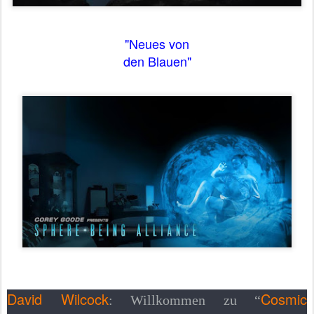
"Neues von
den Blauen"
David Wilcock
Cosmic
: Willkommen zu “