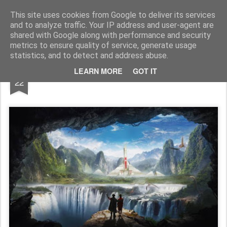
Freigeist - ReHU - Forum
Institut für Grenzwissenschaften - Spiritualität - Zukunftsforschung - Einheit
This site uses cookies from Google to deliver its services
and to analyze traffic. Your IP address and user-agent are
Pages
shared with Google along with performance and security
metrics to ensure quality of service, generate usage
statistics, and to detect and address abuse.
NOV
LEARN MORE
GOT IT
Die Verbannte aus der inneren Erde !
22