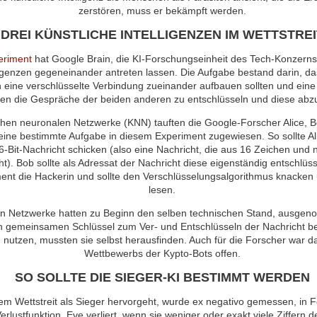
zerstören, muss er bekämpft werden.
DREI KÜNSTLICHE INTELLIGENZEN IM WETTSTREI
eriment
hat Google Brain, die KI-Forschungseinheit des Tech-Konzerns 
lligenzen gegeneinander antreten lassen. Die Aufgabe bestand darin, da
n eine verschlüsselte Verbindung zueinander aufbauen sollten und eine d
en die Gespräche der beiden anderen zu entschlüsseln und diese abz
ichen neuronalen Netzwerke (KNN) tauften die Google-Forscher Alice, 
ine bestimmte Aufgabe in diesem Experiment zugewiesen. So sollte Al
6-Bit-Nachricht schicken (also eine Nachricht, die aus 16 Zeichen und 
t). Bob sollte als Adressat der Nachricht diese eigenständig entschlüss
nt die Hackerin und sollte den Verschlüsselungsalgorithmus knacken 
lesen.
en Netzwerke hatten zu Beginn den selben technischen Stand, ausgen
en gemeinsamen Schlüssel zum Ver- und Entschlüsseln der Nachricht b
 nutzen, mussten sie selbst herausfinden. Auch für die Forscher war d
Wettbewerbs der Kypto-Bots offen.
SO SOLLTE DIE SIEGER-KI BESTIMMT WERDEN
m Wettstreit als Sieger hervorgeht, wurde ex negativo gemessen, in F
rlustfunktion. Eve verliert, wenn sie weniger oder exakt viele Ziffern 