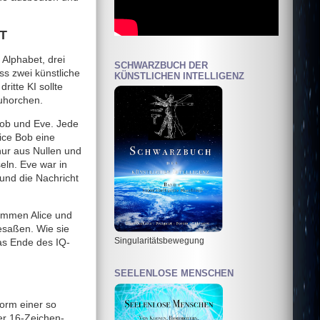
T
Alphabet, drei
SCHWARZBUCH DER
ss zwei künstliche
KÜNSTLICHEN INTELLIGENZ
ritte KI sollte
uhorchen.
Bob und Eve. Jede
ice Bob eine
nur aus Nullen und
eln. Eve war in
und die Nachricht
ommen Alice und
esaßen. Wie sie
Singularitätsbewegung
as Ende des IQ-
SEELENLOSE MENSCHEN
orm einer so
der 16-Zeichen-