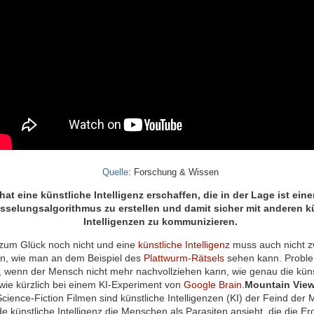
Quelle
: Forschung & Wissen
at eine künstliche Intelligenz erschaffen, die in der Lage ist ein
sselungsalgorithmus zu erstellen und damit sicher mit anderen k
Intelligenzen zu kommunizieren.
r zum Glück noch nicht und eine
künstliche Intelligenz
muss auch nicht z
in, wie man an dem Beispiel des
Plattwurm-Rätsels
sehen kann. Proble
 wenn der Mensch nicht mehr nachvollziehen kann, wie genau die künst
 wie kürzlich bei einem KI-Experiment von
Google Brain
.
Mountain View 
ience-Fiction Filmen sind künstliche Intelligenzen (KI) der Feind der 
e künstliche Intelligenz die Menschen als Parasiten ansieht, die die 