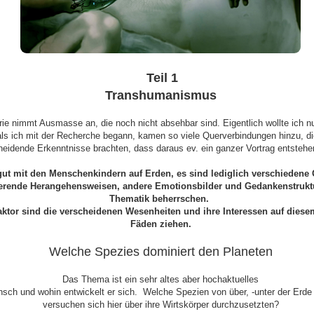
Teil 1
Transhumanismus
rie nimmt Ausmasse an, die noch nicht absehbar sind. Eigentlich wollte ich n
als ich mit der Recherche begann, kamen so viele Querverbindungen hinzu, 
neidende Erkenntnisse brachten, dass daraus ev. ein ganzer Vortrag entstehe
gut mit den Menschenkindern auf Erden, es sind lediglich verschiede
rende Herangehensweisen, andere Emotionsbilder und Gedankenstruktu
Thematik beherrschen.
ktor sind die verscheidenen Wesenheiten und ihre Interessen auf diesem
Fäden ziehen.
Welche Spezies dominiert den Planeten
Das Thema ist ein sehr altes aber hochaktuelles
nsch und wohin entwickelt er sich. Welche Spezien von über, -unter der Erd
versuchen sich hier über ihre Wirtskörper durchzusetzten?