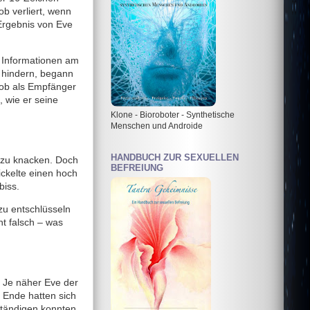
b verliert, wenn
 Ergebnis von Eve
e Informationen am
 hindern, begann
Bob als Empfänger
 wie er seine
Klone - Bioroboter - Synthetische
Menschen und Androide
HANDBUCH ZUR SEXUELLEN
t zu knacken. Doch
BEFREIUNG
ckelte einen hoch
biss.
 zu entschlüsseln
t falsch – was
: Je näher Eve der
 Ende hatten sich
ständigen konnten