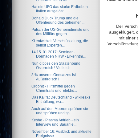
Hat ein UFO das starke Erdbeben
Italien ausgelöst...
Donald Duck Trump und die
Offenlegung des geheimen...
Der Verschl
Putsch der US-Geheimdienste und
ausgeklügelt, d
des Militärs gegen...
mit einer
KI entwickelt Verschlüsselung, die
Verschlüsselung
selbst Experten...
14.15. 01.2017: Seminar -
Dormagen NRW - Erkenntni...
Nun gibt es den Staatenbund
Österreich ! Vielleich...
8 % unseres Gensatzes ist
Außerirdisch !
Orgonit - Hilfsmittel gegen
Chemtrails und Elektro...
Das Kalifat Deutschland - wikileaks
Enthüllung, wa...
Auch auf den Meeren sprühen sie
und sprühen und sp...
Keshe - Plasma Antrieb - ein
Interview und Bauanle...
November 16: Ausblick und aktuelle
Ereignisse