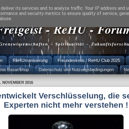
deliver its services and to analyze traffic. Your IP address and 
formance and security metrics to ensure quality of service, gen
abuse.
Freigeist - ReHU - Foru
 Grenzwissenschaften - Spiritualität - Zukunftsforsch
am
ReHUmanisierung
Freundeskreis / ReHU Club 2025
tnis Basar/shop
Datenschutz und Nutzungsbedingungen
Ne
. NOVEMBER 2016
entwickelt Verschlüsselung, die s
Experten nicht mehr verstehen !