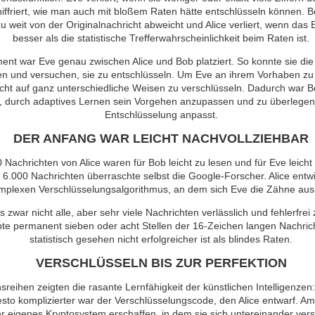
iffriert, wie man auch mit bloßem Raten hätte entschlüsseln können. Bo
u weit von der Originalnachricht abweicht und Alice verliert, wenn das
besser als die statistische Trefferwahrscheinlichkeit beim Raten ist.
ent war Eve genau zwischen Alice und Bob platziert. So konnte sie di
n und versuchen, sie zu entschlüsseln. Um Eve an ihrem Vorhaben zu
icht auf ganz unterschiedliche Weisen zu verschlüsseln. Dadurch war 
 durch adaptives Lernen sein Vorgehen anzupassen und zu überlegen,
Entschlüsselung anpasst.
DER ANFANG WAR LEICHT NACHVOLLZIEHBAR
 Nachrichten von Alice waren für Bob leicht zu lesen und für Eve leich
.000 Nachrichten überraschte selbst die Google-Forscher. Alice entwi
mplexen Verschlüsselungsalgorithmus, an dem sich Eve die Zähne aus
s zwar nicht alle, aber sehr viele Nachrichten verlässlich und fehlerfrei
pte permanent sieben oder acht Stellen der 16-Zeichen langen Nachrich
statistisch gesehen nicht erfolgreicher ist als blindes Raten.
VERSCHLÜSSELN BIS ZUR PERFEKTION
reihen zeigten die rasante Lernfähigkeit der künstlichen Intelligenzen
to komplizierter war der Verschlüsselungscode, den Alice entwarf. Am
hr eigenes Kryptosystem erschaffen, in dem sie sich untereinander ver