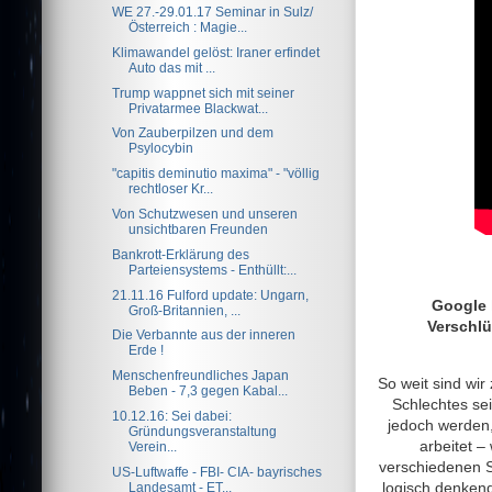
WE 27.-29.01.17 Seminar in Sulz/
Österreich : Magie...
Klimawandel gelöst: Iraner erfindet
Auto das mit ...
Trump wappnet sich mit seiner
Privatarmee Blackwat...
Von Zauberpilzen und dem
Psylocybin
"capitis deminutio maxima" - "völlig
rechtloser Kr...
Von Schutzwesen und unseren
unsichtbaren Freunden
Bankrott-Erklärung des
Parteiensystems - Enthüllt:...
21.11.16 Fulford update: Ungarn,
Google h
Groß-Britannien, ...
Verschlü
Die Verbannte aus der inneren
Erde !
Menschenfreundliches Japan
So weit sind wi
Beben - 7,3 gegen Kabal...
Schlechtes se
10.12.16: Sei dabei:
jedoch werden,
Gründungsveranstaltung
arbeitet –
Verein...
verschiedenen Sc
US-Luftwaffe - FBI- CIA- bayrisches
logisch denkend
Landesamt - ET...