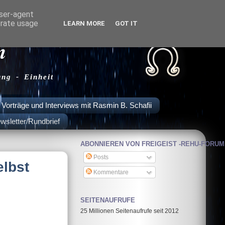
user-agent
erate usage
LEARN MORE
GOT IT
m
ung - Einheit
Vorträge und Interviews mit Rasmin B. Schafii
wsletter/Rundbrief
ABONNIEREN VON FREIGEIST -REHU-FORUM
Posts
elbst
Kommentare
SEITENAUFRUFE
25 Millionen Seitenaufrufe seit 2012