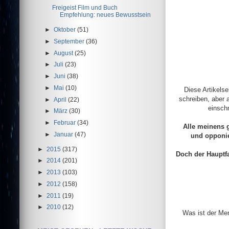
Freigeist Film und Buch
Empfehlung: neues Bewusstsein
►
Oktober
(51)
►
September
(36)
►
August
(25)
►
Juli
(23)
►
Juni
(38)
►
Mai
(10)
Diese Artikelse
schreiben, aber 
►
April
(22)
einsch
►
März
(30)
►
Februar
(34)
Alle meinens 
►
Januar
(47)
und opponie
►
2015
(317)
Doch der Hauptfa
►
2014
(201)
►
2013
(103)
►
2012
(158)
►
2011
(19)
►
2010
(12)
Was ist der Me