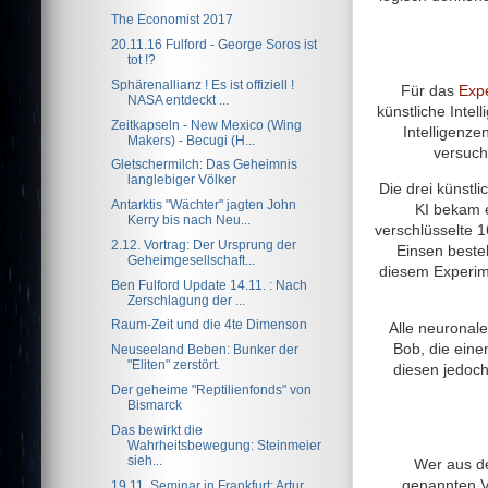
The Economist 2017
20.11.16 Fulford - George Soros ist
tot !?
Sphärenallianz ! Es ist offiziell !
Für das
Exp
NASA entdeckt ...
künstliche Inte
Zeitkapseln - New Mexico (Wing
Intelligenze
Makers) - Becugi (H...
versuch
Gletschermilch: Das Geheimnis
langlebiger Völker
Die drei künstl
Antarktis "Wächter" jagten John
KI bekam e
Kerry bis nach Neu...
verschlüsselte 1
2.12. Vortrag: Der Ursprung der
Einsen besteh
Geheimgesellschaft...
diesem Experime
Ben Fulford Update 14.11. : Nach
Zerschlagung der ...
Raum-Zeit und die 4te Dimenson
Alle neuronal
Bob, die ein
Neuseeland Beben: Bunker der
"Eliten" zerstört.
diesen jedoch
Der geheime "Reptilienfonds" von
Bismarck
Das bewirkt die
Wahrheitsbewegung: Steinmeier
sieh...
Wer aus de
genannten Ve
19.11. Seminar in Frankfurt: Artur