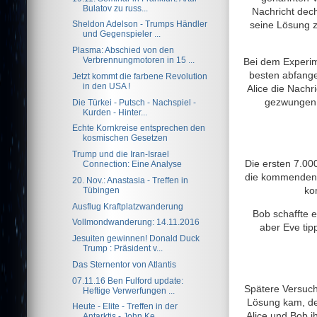
Bulatov zu russ...
Nachricht dech
Sheldon Adelson - Trumps Händler
seine Lösung z
und Gegenspieler ...
Plasma: Abschied von den
Verbrennungmotoren in 15 ...
Bei dem Experim
besten abfange
Jetzt kommt die farbene Revolution
in den USA !
Alice die Nachr
gezwungen,
Die Türkei - Putsch - Nachspiel -
Kurden - Hinter...
Echte Kornkreise entsprechen den
kosmischen Gesetzen
Trump und die Iran-Israel
Die ersten 7.000
Connection: Eine Analyse
die kommenden 6
20. Nov.: Anastasia - Treffen in
ko
Tübingen
Ausflug Kraftplatzwanderung
Bob schaffte e
Vollmondwanderung: 14.11.2016
aber Eve tip
Jesuiten gewinnen! Donald Duck
Trump : Präsident v...
Das Sternentor von Atlantis
07.11.16 Ben Fulford update:
Spätere Versuchs
Heftige Verwerfungen ...
Lösung kam, des
Heute - Elite - Treffen in der
Alice und Bob i
Antarktis - John Ke...