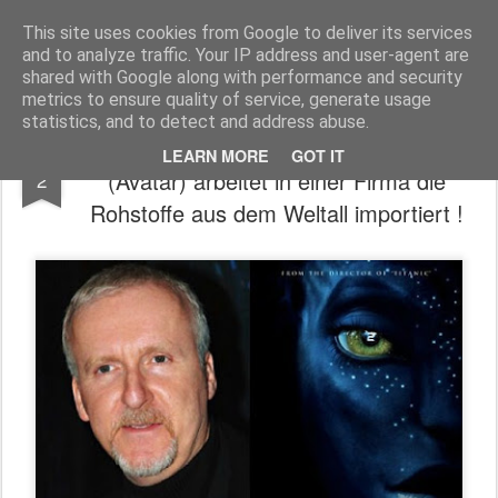
Freigeist - ReHU - Forum
Institut für Grenzwissenschaften - Spiritualität - Zukunftsforschung - Einheit
This site uses cookies from Google to deliver its services
and to analyze traffic. Your IP address and user-agent are
Pages
shared with Google along with performance and security
metrics to ensure quality of service, generate usage
statistics, and to detect and address abuse.
Hollywoodregisseur James Cameron
OCT
LEARN MORE
GOT IT
(Avatar) arbeitet in einer Firma die
2
Rohstoffe aus dem Weltall importiert !