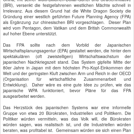
(BRI), versenkt die festgefahrenen westlichen Mächte schnell in
Irrelevanz. Aus diesem Grund hat die White Dragon Society die
Gründung einer westlich geführten Future Planning Agency (FPA)
als Ergänzung zur chinesischen BRI vorgeschlagen. Dieser Plan
wird vom Pentagon, dem Vatikan und dem British Commonwealth
auf hoher Ebene unterstützt.
Das FPA sollte nach dem Vorbild der Japanischen
Wirtschaftsplanungsagentur (EPA) gestaltet werden, die hinter dem
spektakulären (oft zweistelligen) Wirtschaftswachstum der
japanischen Nachkriegszeit stand. Das System gipfelte Mitte der
80er Jahre in Japan mit dem höchsten Pro-Kopf-Einkommen der
Welt und der geringsten Kluft zwischen Arm und Reich in der OECD
(Organisation für wirtschaftliche Zusammenarbeit und
Entwicklung). Daher wäre es eine gute Idee zu prüfen, wie das
japanische WPA funktioniert, bevor Pläne für das FPA
ausgearbeitet werden.
Das Herzstück des japanischen Systems war eine informelle
Gruppe von etwa 20 Bürokraten, Industriellen und Politikern. Die
Politiker würden vermitteln, was das Volk will, die Bürokraten
würden sagen, was realistisch ist, und die Industriellen würden
beraten, was profitabel ist. Gemeinsam würden sie sich einen Plan