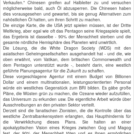
Verkaufen." Chinesen greifen auf Halbleiter zu und versuchen
möglicherweise bald, auch Öl abzusperren. Die Chinesen haben
dies vorausgesehen und gewartet, bis sie genug Alternativen zum
nahöstlichen Öl hatten, um ihren Schritt zu machen.
Die einzige Karte, die die USA jetzt spielen müssen, ist der Dritte
Weltkrieg, aber egal wie oft das Pentagon seine Kriegsspiele spielt,
das Ergebnis ist dasselbe - 90% der Menschheit sterben und die
gesamte nördliche Hemisphäre des Planeten wird unwirtlich.
Die Lösung, die die White Dragon Society (WDS) mit den
asiatischen Geheimgesellschaften ausgehandelt hat - und die, wie
oben erwähnt, vom Vatikan, dem britischen Commonwealth und
dem Pentagon unterstützt wurde -, besteht darin, eine westlich
geführte Planungsagentur für die Zukunft zu schaffen.
Diese vorgeschlagene Agentur mit einem Budget von Billionen
Dollar und einem multinationalen, leistungsorientierten Personal
würde ein westliches Gegenstück zum BRI bilden. Es gäbe große
Pläne, die Wüsten grün zu machen, die Ozeane wieder aufzufüllen,
das Universum zu erkunden usw. Die eigentliche Arbeit würde über
Ausschreibungen an den privaten Sektor verteilt.
Derzeit sind die fanatischen Zionisten, die die Kontrolle über das
westliche Zentralbankensystem erlangten, das Haupthindernis für
die Verwirklichung dieses Plans. Sie halten an einer
apokalyptischen Vision eines Krieges zwischen Gog und Magog
fest, der 90% der Menschheit töten und es ihnen ermöglichen