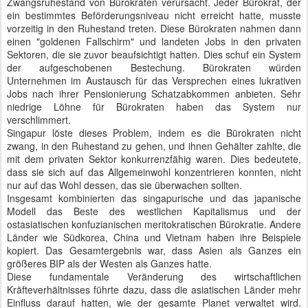
Zwangsruhestand von Bürokraten verursacht. Jeder Bürokrat, der
ein bestimmtes Beförderungsniveau nicht erreicht hatte, musste
vorzeitig in den Ruhestand treten. Diese Bürokraten nahmen dann
einen "goldenen Fallschirm" und landeten Jobs in den privaten
Sektoren, die sie zuvor beaufsichtigt hatten. Dies schuf ein System
der aufgeschobenen Bestechung. Bürokraten würden
Unternehmen im Austausch für das Versprechen eines lukrativen
Jobs nach ihrer Pensionierung Schatzabkommen anbieten. Sehr
niedrige Löhne für Bürokraten haben das System nur
verschlimmert.
Singapur löste dieses Problem, indem es die Bürokraten nicht
zwang, in den Ruhestand zu gehen, und ihnen Gehälter zahlte, die
mit dem privaten Sektor konkurrenzfähig waren. Dies bedeutete,
dass sie sich auf das Allgemeinwohl konzentrieren konnten, nicht
nur auf das Wohl dessen, das sie überwachen sollten.
Insgesamt kombinierten das singapurische und das japanische
Modell das Beste des westlichen Kapitalismus und der
ostasiatischen konfuzianischen meritokratischen Bürokratie. Andere
Länder wie Südkorea, China und Vietnam haben ihre Beispiele
kopiert. Das Gesamtergebnis war, dass Asien als Ganzes ein
größeres BIP als der Westen als Ganzes hatte.
Diese fundamentale Veränderung des wirtschaftlichen
Kräfteverhältnisses führte dazu, dass die asiatischen Länder mehr
Einfluss darauf hatten, wie der gesamte Planet verwaltet wird.