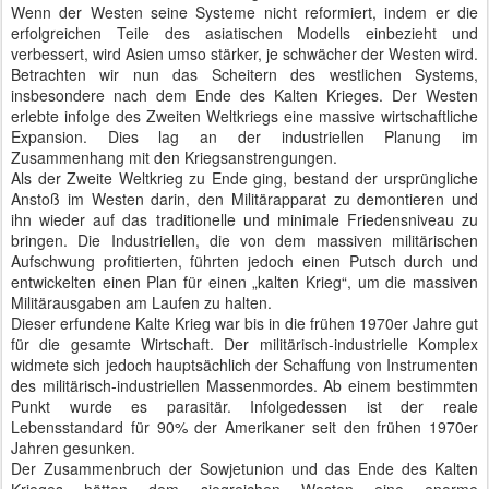
Wenn der Westen seine Systeme nicht reformiert, indem er die
erfolgreichen Teile des asiatischen Modells einbezieht und
verbessert, wird Asien umso stärker, je schwächer der Westen wird.
Betrachten wir nun das Scheitern des westlichen Systems,
insbesondere nach dem Ende des Kalten Krieges. Der Westen
erlebte infolge des Zweiten Weltkriegs eine massive wirtschaftliche
Expansion. Dies lag an der industriellen Planung im
Zusammenhang mit den Kriegsanstrengungen.
Als der Zweite Weltkrieg zu Ende ging, bestand der ursprüngliche
Anstoß im Westen darin, den Militärapparat zu demontieren und
ihn wieder auf das traditionelle und minimale Friedensniveau zu
bringen. Die Industriellen, die von dem massiven militärischen
Aufschwung profitierten, führten jedoch einen Putsch durch und
entwickelten einen Plan für einen „kalten Krieg“, um die massiven
Militärausgaben am Laufen zu halten.
Dieser erfundene Kalte Krieg war bis in die frühen 1970er Jahre gut
für die gesamte Wirtschaft. Der militärisch-industrielle Komplex
widmete sich jedoch hauptsächlich der Schaffung von Instrumenten
des militärisch-industriellen Massenmordes. Ab einem bestimmten
Punkt wurde es parasitär. Infolgedessen ist der reale
Lebensstandard für 90% der Amerikaner seit den frühen 1970er
Jahren gesunken.
Der Zusammenbruch der Sowjetunion und das Ende des Kalten
Krieges hätten dem siegreichen Westen eine enorme