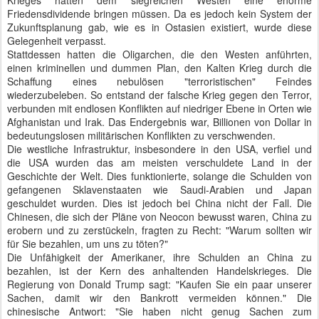
Friedensdividende bringen müssen. Da es jedoch kein System der
Zukunftsplanung gab, wie es in Ostasien existiert, wurde diese
Gelegenheit verpasst.
Stattdessen hatten die Oligarchen, die den Westen anführten,
einen kriminellen und dummen Plan, den Kalten Krieg durch die
Schaffung eines nebulösen "terroristischen" Feindes
wiederzubeleben. So entstand der falsche Krieg gegen den Terror,
verbunden mit endlosen Konflikten auf niedriger Ebene in Orten wie
Afghanistan und Irak. Das Endergebnis war, Billionen von Dollar in
bedeutungslosen militärischen Konflikten zu verschwenden.
Die westliche Infrastruktur, insbesondere in den USA, verfiel und
die USA wurden das am meisten verschuldete Land in der
Geschichte der Welt. Dies funktionierte, solange die Schulden von
gefangenen Sklavenstaaten wie Saudi-Arabien und Japan
geschuldet wurden. Dies ist jedoch bei China nicht der Fall. Die
Chinesen, die sich der Pläne von Neocon bewusst waren, China zu
erobern und zu zerstückeln, fragten zu Recht: "Warum sollten wir
für Sie bezahlen, um uns zu töten?"
Die Unfähigkeit der Amerikaner, ihre Schulden an China zu
bezahlen, ist der Kern des anhaltenden Handelskrieges. Die
Regierung von Donald Trump sagt: "Kaufen Sie ein paar unserer
Sachen, damit wir den Bankrott vermeiden können." Die
chinesische Antwort: "Sie haben nicht genug Sachen zum