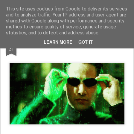
Freigeist - ReHU - Forum
Institut für Grenzwissenschaften - Spiritualität - Zukunftsforschung - Einheit
This site uses cookies from Google to deliver its services
and to analyze traffic. Your IP address and user-agent are
Pages
shared with Google along with performance and security
metrics to ensure quality of service, generate usage
statistics, and to detect and address abuse.
MAR
LEARN MORE
GOT IT
Neues aus der Matrix 31.03.2020
31