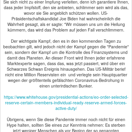
Sie sich nicht zu einer Impfung verleiten, denn ich garantiere Ihnen,
dass jeder Impfstoff, den sie anbieten, schlimmer sein wird als das,
wovor sie Sie angeblich schützen wollen. US-
Präsidentschaftskandidat Joe Biden hat wahrscheinlich die
Wahrheit gesagt, als er sagte: "Wir müssen uns um die Heilung
kümmern, das wird das Problem auf jeden Fall verschlimmern.
Der wichtigste Kampf, den es in den kommenden Tagen zu
beobachten gilt, wird jedoch nicht der Kampf gegen die "Pandemie"
sein, sondern der Kampf um die Kontrolle des Finanzsystems und
damit des Planeten. An dieser Front wird Ihnen jeder erfahrene
Marktexperte sagen, dass das, was jetzt passiert, wird über ein
Schwarzes Schwan Ereignis hinausgehen. Das US-Militär berief
nicht eine Million Reservisten ein und verlegte sein Hauptquartier
wegen der größtenteils gefälschten Coronavirus-Bedrohung in
einen unterirdischen Bunker.
https://www.whitehouse.gov/presidential-actions/eo-order-selected-
reserve-certain-members-individual-ready-reserve-armed-forces-
active-duty/
Übrigens, wenn Sie diese Pandemie immer noch nicht für einen
Hype halten, sollten Sie eines zur Kenntnis nehmen: Es sterben
jetzt weniger Menschen als vor Beginn der so genannten