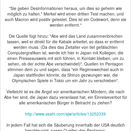
"Sie geben Desinformationen heraus, um dies so geheim wie
möglich zu halten." Merkel wird einen dritten Test machen, und
auch Macron wird positiv getestet. Dies ist ein Codewort, denn sie
werden entfernt."
Die Quelle fügt hinzu: "Abe wird das Land zusammenbrechen
lassen, weil er direkt für die Kabale arbeitet, so dass er entfernt
werden muss. (Da dies das Zeitalter von tief gefälschten
Computergrafiken ist, werde ich hier in Japan mit Kollegen, die
einen Presseausweis mit sich führen, in Kontakt bleiben, um zu
sehen, ob der echte Abe verschwindet)". Quellen im Pentagon
stimmen dem zu und sagen, dass "ein Regimewechsel auch in
Japan stattfinden könnte, da Shinzo gezwungen war, die
Olympischen Spiele in Tokio um ein Jahr zu verschieben".
Vielleicht ist es die Angst vor amerikanischen Mördern, die nach
Abe her sind, die Japan dazu veranlasst hat, ein Einreiseverbot für
alle amerikanischen Bürger in Betracht zu ziehen?
http://www.asahi.com/ajw/articles/13252339
In jedem Fall hat sich die Säuberung innerhalb der USA deutlich
beschleunigt, sagen Quellen des Pentagon: