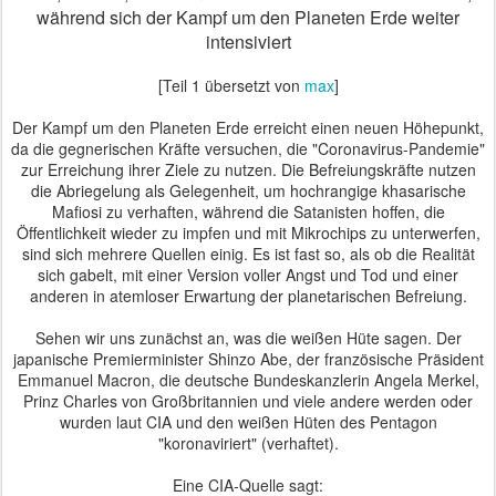
während sich der Kampf um den Planeten Erde weiter
intensiviert
[Teil 1 übersetzt von
max
]
Der Kampf um den Planeten Erde erreicht einen neuen Höhepunkt,
da die gegnerischen Kräfte versuchen, die "Coronavirus-Pandemie"
zur Erreichung ihrer Ziele zu nutzen. Die Befreiungskräfte nutzen
die Abriegelung als Gelegenheit, um hochrangige khasarische
Mafiosi zu verhaften, während die Satanisten hoffen, die
Öffentlichkeit wieder zu impfen und mit Mikrochips zu unterwerfen,
sind sich mehrere Quellen einig. Es ist fast so, als ob die Realität
sich gabelt, mit einer Version voller Angst und Tod und einer
anderen in atemloser Erwartung der planetarischen Befreiung.
Sehen wir uns zunächst an, was die weißen Hüte sagen. Der
japanische Premierminister Shinzo Abe, der französische Präsident
Emmanuel Macron, die deutsche Bundeskanzlerin Angela Merkel,
Prinz Charles von Großbritannien und viele andere werden oder
wurden laut CIA und den weißen Hüten des Pentagon
"koronaviriert" (verhaftet).
Eine CIA-Quelle sagt: