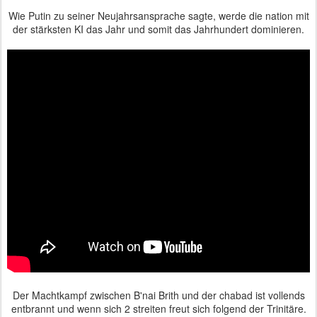
Wie Putin zu seiner Neujahrsansprache sagte, werde die nation mit
der stärksten KI das Jahr und somit das Jahrhundert dominieren.
Der Machtkampf zwischen B'nai Brith und der chabad ist vollends
entbrannt und wenn sich 2 streiten freut sich folgend der Trinitäre.