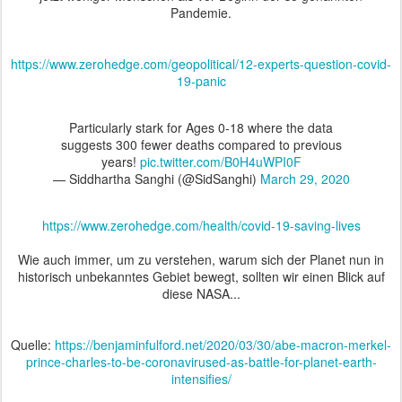
Pandemie.
https://www.zerohedge.com/geopolitical/12-experts-question-covid-
19-panic
Particularly stark for Ages 0-18 where the data
suggests 300 fewer deaths compared to previous
years!
pic.twitter.com/B0H4uWPI0F
— Siddhartha Sanghi (@SidSanghi)
March 29, 2020
https://www.zerohedge.com/health/covid-19-saving-lives
Wie auch immer, um zu verstehen, warum sich der Planet nun in
historisch unbekanntes Gebiet bewegt, sollten wir einen Blick auf
diese NASA...
Quelle:
https://benjaminfulford.net/2020/03/30/abe-macron-merkel-
prince-charles-to-be-coronavirused-as-battle-for-planet-earth-
intensifies/