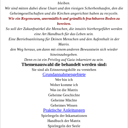
bleiben.
Wir sind mitten dabei diese Unart und den riesigen Scherbenhaufen, den die
Geheimgesellschaften und die Kirchen angerichtet haben zu recyceln.
Wie ein Regenwurm, unermüdlich und gründlich
fruchtbaren Boden zu
bereiten
.
So soll der Zukunftszirkel die
M
enschen, die intuitiv hierhergeführt we
r
den
eine Art Handbuch für das Leben sein.
Eine Betriebsanleitung für Deinen Menschen und den Aufenthalt in der
Matrix.
d
en Weg heraus, um dann mit einem anderen Bewusstsein sich wieder
hineinzubegeben.
Denn es ist ein Privileg auf Gaia inkarniert zu sein.
Themen
auswahl
die behandelt werden sind:
Sie sind als Erinnerungshilfe zu verstehen
Grundannahmengebiete
Wer bin ich
Woher komme ich
Was ist die Matrix
Geheime Geschichte
Geheime Mächte
Geheimes Wissen
Praktische
Anleitungen
Spielregeln der Inkarnationen
Handbuch der Matrix
Spielregeln der Seele