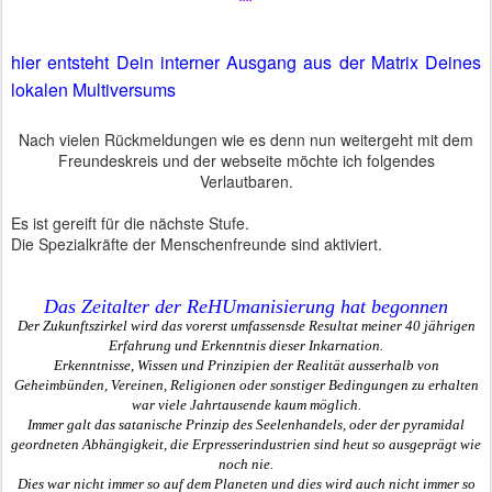
hier entsteht Dein interner Ausgang aus der Matrix Deines
lokalen Multiversums
Nach vielen Rückmeldungen wie es denn nun weitergeht mit dem
Freundeskreis und der webseite möchte ich folgendes
Verlautbaren.
Es ist gereift für die nächste Stufe.
Die Spezialkräfte der Menschenfreunde sind aktiviert.
Das Zeitalter der ReHUmanisierung hat begonnen
Der Zukunftszirkel
wird
das vorerst umfassen
s
de Resultat meiner 40 jährigen
Erfahrung und Erkenntnis dieser Inkarnation.
Erkenntnisse, Wissen und Prinzipien der Realität au
sse
rhalb von
Geh
e
imbünden, Vereinen, Religionen oder sonstiger Bedingungen zu erhalten
war viele Jahrtausende kaum möglich.
Immer galt das satanische Prinzip des Seelenhandels, oder der pyramidal
geordneten Abhängigkeit,
die Erpresserindustrien sind heut so ausgeprägt wie
noch nie
.
Dies war nicht immer so auf dem Planeten und dies wird auch nicht immer so