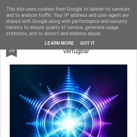
Freigeist - ReHU - Forum
Institut für Grenzwissenschaften - Spiritualität - Zukunftsforschung - Einheit
This site uses cookies from Google to deliver its services
and to analyze traffic. Your IP address and user-agent are
Pages
shared with Google along with performance and security
metrics to ensure quality of service, generate usage
statistics, and to detect and address abuse.
Zukunftskreis - Wo komme ich her -
AUG
LEARN MORE
GOT IT
28
verfügbar