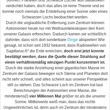
Sonnen, Planeten und Schwarze Löcher aus Gaswolken
verdichtet haben, doch das alles ist reine Theorie und es
konnte noch niemals die Entstehung einer Sonne oder eines
Schwarzen Lochs beobachtet werden.
Durch die unglaubliche Entfernung zum Zentrum können
Astronomen heute nur mit Weltraumteleskopen den Kern
unserer Galaxis erforschen. Dadurch kamen sie schließlich
Dinge
dahinter, dass sich dort sonderbare
abspielen! Wie
gesagt, ist schon seit 1932 bekannt, dass Radiowellen von
Sagittarus A* die Erde erreichen,
doch erst jetzt konnte
bestätigt werden, dass die Quelle dieser Strahlung auf
einen verhältnismäßig winzigen Punkt konzentriert ist.
Durch die starke Anziehung einer gigantischen Masse im
Zentrum der Galaxis bewegen sich Sterne und Planeten dort
nicht sehr schnell, und alles scheint aus unserer Perspektive
still zu stehen. Das Schwarze Loch im Zentrum hat laut
Berechnungen der Astronomen eine Masse, die
mindestens(!)
vier Millionen Mal
größer ist als die unserer
Sonne.
Mittlerweile
weiß man, dass das nichts
Ungewöhnliches ist, denn auch im Zentrum der
mindestens