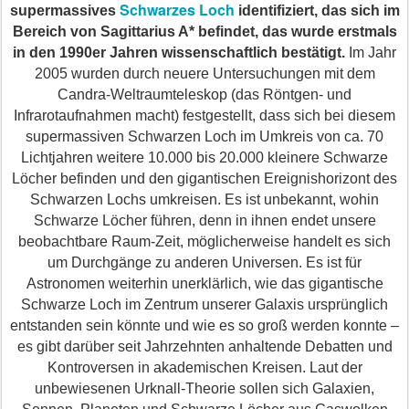
Schwarzes Loch
supermassives
identifiziert, das sich im
Bereich von Sagittarius A* befindet, das wurde erstmals
in den 1990er Jahren wissenschaftlich bestätigt.
Im Jahr
2005 wurden durch neuere Untersuchungen mit dem
Candra-Weltraumteleskop (das Röntgen- und
Infrarotaufnahmen
macht)
festgestellt, dass sich bei diesem
supermassiven Schwarzen Loch im Umkreis von ca. 70
Lichtjahren weitere 10.000 bis 20.000 kleinere Schwarze
Löcher befinden und den g
igantischen
Ereignishorizont des
Schwarzen Lochs umkreisen. Es ist unbekannt, wohin
Schwarze Löcher führen, denn in ihnen endet unsere
beobachtbare Raum-Zeit, möglicherweise handelt es sich
um Durchgänge zu anderen Universen. Es ist für
Astronomen weiterhin unerklärlich, wie das gigantische
Schwarze Loch im Zentrum unserer Galaxis ursprünglich
entstanden sein könnte und wie es so groß werden konnte –
es gibt darüber seit Jahrzehnten anhaltende Debatten und
Kontroversen in akademischen Kreisen. Laut der
unbewiesenen Urknall-Theorie sollen sich Galaxien,