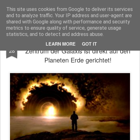
Freigeist - ReHU - Forum
Institut für Grenzwissenschaften - Spiritualität - Zukunftsforschung - Einheit
This site uses cookies from Google to deliver its services
and to analyze traffic. Your IP address and user-agent are
Pages
shared with Google along with performance and security
metrics to ensure quality of service, generate usage
statistics, and to detect and address abuse.
Ein mysteriöser Energiestrahl aus dem
FEB
LEARN MORE
GOT IT
Zentrum der Galaxis ist direkt auf den
28
Planeten Erde gerichtet!