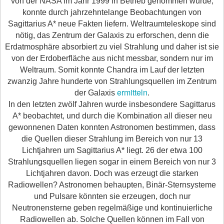
von der NASA im Jahr 1999 in Betrieb genommen wurde,
konnte durch jahrzehntelange Beobachtungen von
Sagittarius A* neue Fakten liefern. Weltraumteleskope sind
nötig, das Zentrum der Galaxis zu erforschen, denn die
Erdatmosphäre absorbiert zu viel Strahlung und daher ist sie
von der Erdoberfläche aus nicht messbar, sondern nur im
Weltraum. Somit konnte Chandra im Lauf der letzten
zwanzig Jahre hunderte von Strahlungsquellen im Zentrum
ermitteln
der Galaxis
.
In den letzten zwölf Jahren wurde insbesondere Sagittarus
A* beobachtet, und durch die Kombination all dieser neu
gewonnenen Daten konnten Astronomen bestimmen, dass
die Quellen dieser Strahlung im Bereich von nur 13
Lichtjahren um Sagittarius A* liegt. 26 der etwa 100
Strahlungsquellen liegen sogar in einem Bereich von nur 3
Lichtjahren davon. Doch was erzeugt die starken
Radiowellen? Astronomen behaupten, Binär-Sternsysteme
und Pulsare könnten sie erzeugen, doch nur
Neutronensterne geben regelmäßige und kontinuierliche
Radiowellen ab.
S
olche Quellen können im Fall von