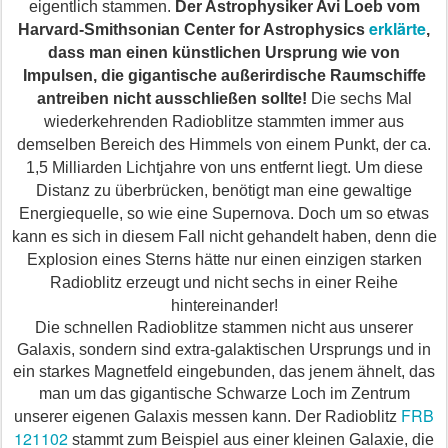
eigentlich stammen.
Der Astrophysiker Avi Loeb vom
erklärte
Harvard-Smithsonian Center for Astrophysics
,
dass man einen künstlichen Ursprung wie von
Impulsen, die gigantische
außerirdische
Raumschiffe
antreiben nicht ausschließen sollte!
Die sechs Mal
wiederkehrenden Radioblitze stammten immer aus
demselben Bereich des Himmels von einem Punkt, der ca.
1,5 Milliarden Lichtjahre von uns entfernt liegt. Um diese
Distanz zu überbrücken, benötigt man eine gewaltige
Energiequelle, so wie eine Supernova. Doch um so etwas
kann es sich
in
diesem Fall nicht gehandelt haben, denn die
Explosion eines Sterns hätte nur einen einzigen starken
Radioblitz erzeugt und nicht sechs in einer Reihe
hintereinander!
Die schnellen Radioblitze stammen nicht aus unserer
Galaxis, sondern sind extra-galaktischen Ursprungs und in
ein starkes Magnetfeld eingebunden, das jenem ähnelt, das
man um das gigantische Schwarze Loch im Zentrum
FRB
unserer eigenen Galaxis messen kann. Der Radioblitz
121102
stammt zum Beispiel aus einer kleinen Galaxie, die