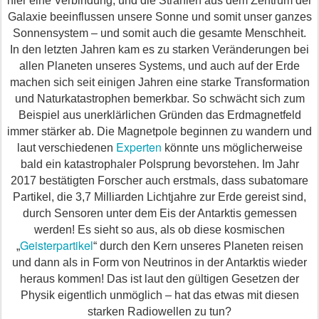
hier eine Verbindung, und die Strahlen aus dem Zentrum der
Galaxie beeinflussen unsere Sonne und somit unser ganzes
Sonnensystem – und somit auch die gesamte Menschheit.
In den letzten Jahren kam es zu starken Veränderungen bei
allen Planeten unseres Systems, und auch auf der Erde
machen sich seit einigen Jahren eine starke Transformation
und Naturkatastrophen bemerkbar. So schwächt sich zum
Beispiel aus unerklärlichen Gründen das Erdmagnetfeld
immer stärker ab. Die Magnetpole beginnen zu wandern und
Experten
laut verschiedenen
könnte uns möglicherweise
bald ein katastrophaler Polsprung bevorstehen. Im Jahr
2017 bestätigten Forscher auch erstmals, dass subatomare
Partikel, die 3,7 Milliarden Lichtjahre zur Erde gereist sind,
durch Sensoren unter dem Eis der Antarktis gemessen
werden! Es sieht so aus, als ob diese kosmischen
Geisterpartikel
„
“ durch den Kern unseres Planeten reisen
und dann als in Form von Neutrinos in der Antarktis wieder
heraus kommen!
Das ist laut den gültigen Gesetzen der
Physik eigentlich unmöglich – hat das etwas mit diesen
starken Radiowellen zu tun?