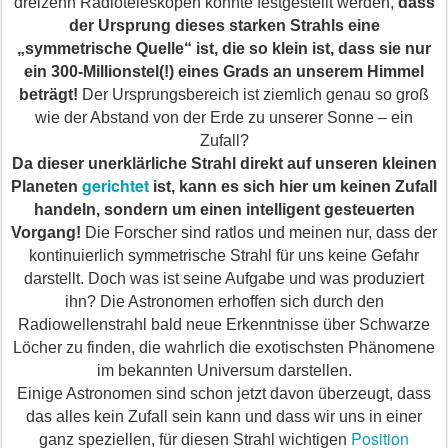
dreizehn Radioteleskopen konnte festgestellt werden,
dass
der Ursprung dieses starken Strahls eine
„symmetrische Quelle“ ist, die so klein ist, dass sie nur
ein 300-Millionstel(!) eines Grads
an unserem
Himmel
beträgt!
Der Ursprungsbereich ist ziemlich genau so groß
wie der Abstand von der Erde zu unserer Sonne – ein
Zufall?
Da dieser unerklärliche Strahl direkt auf unseren
kleinen
gerichtet
Planeten
ist, kann es sich hier um keinen Zufall
handeln, sondern um einen intelligent gesteuerten
Vorgang!
Die Forscher sind ratlos und meinen nur, dass der
kontinuierlich symmetrische Strahl für uns keine Gefahr
darstellt. Doch was ist seine Aufgabe und w
as
produziert
ihn? Die Astronomen erhoffen sich durch den
Radiowellenstrahl bald neue Erkenntnisse über Schwarze
Löcher zu finden, die wahrlich die exotischsten Phänomene
im bekannten Universum darstellen.
Einige Astronomen sind schon jetzt davon überzeugt, dass
das
alles
kein Zufall sein kann und dass wir uns in einer
Position
ganz speziellen, für diesen Strahl wichtigen