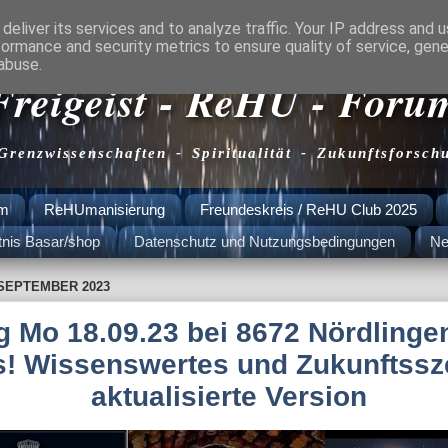
deliver its services and to analyze traffic. Your IP address and 
formance and security metrics to ensure quality of service, gen
abuse.
Freigeist - ReHU - Foru
 Grenzwissenschaften - Spiritualität - Zukunftsforsch
am
ReHUmanisierung
Freundeskreis / ReHU Club 2025
tnis Basar/shop
Datenschutz und Nutzungsbedingungen
Ne
 SEPTEMBER 2023
g Mo 18.09.23 bei 8672 Nördlingen
s! Wissenswertes und Zukunftssz
aktualisierte Version