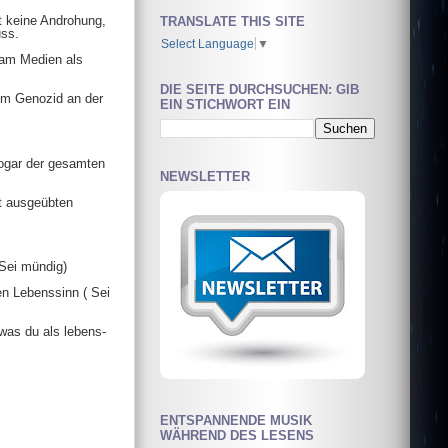
t keine Androhung,
TRANSLATE THIS SITE
uss.
Select Language
▼
eam Medien als
DIE SEITE DURCHSUCHEN: GIB
em Genozid an der
EIN STICHWORT EIN
sogar der gesamten
NEWSLETTER
t ausgeübten
Sei mündig)
nen Lebenssinn ( Sei
was du als lebens-
ENTSPANNENDE MUSIK
WÄHREND DES LESENS