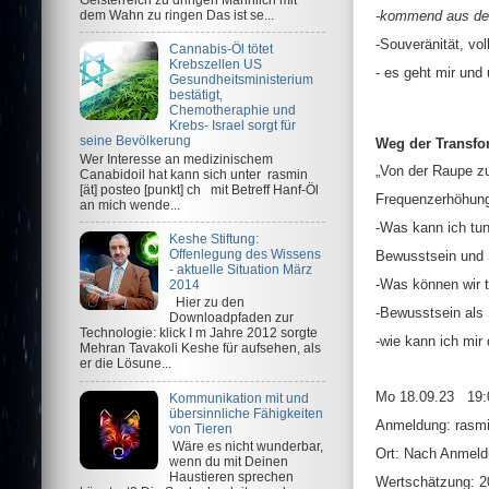
dem Wahn zu ringen Das ist se...
-kommend aus dem
-Souveränität, v
Cannabis-Öl tötet
Krebszellen US
- es geht mir und
Gesundheitsministerium
bestätigt,
Chemotheraphie und
Krebs- Israel sorgt für
seine Bevölkerung
Weg der Transfo
Wer Interesse an medizinischem
„Von der Raupe z
Canabidoil hat kann sich unter rasmin
[ät] posteo [punkt] ch mit Betreff Hanf-Öl
Frequenzerhöhun
an mich wende...
-Was kann ich tu
Keshe Stiftung:
Offenlegung des Wissens
Bewusstsein und S
- aktuelle Situation März
-Was können wir 
2014
Hier zu den
-Bewusstsein als
Downloadpfaden zur
Technologie: klick I m Jahre 2012 sorgte
-wie kann ich mir
Mehran Tavakoli Keshe für aufsehen, als
er die Lösune...
Mo 18.09.23 19:
Kommunikation mit und
übersinnliche Fähigkeiten
Anmeldung: rasm
von Tieren
Wäre es nicht wunderbar,
Ort: Nach Anmeld
wenn du mit Deinen
Haustieren sprechen
Wertschätzung: 20