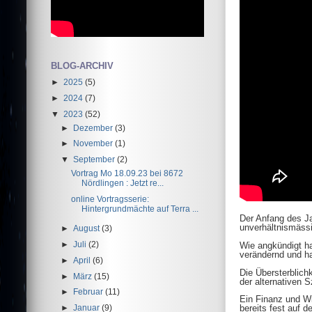
BLOG-ARCHIV
►
2025
(5)
►
2024
(7)
▼
2023
(52)
►
Dezember
(3)
►
November
(1)
▼
September
(2)
Vortrag Mo 18.09.23 bei 8672
Nördlingen : Jetzt re...
online Vortragsserie:
Hintergrundmächte auf Terra ...
Der Anfang des J
unverhältnismäs
►
August
(3)
►
Juli
(2)
Wie angkündigt ha
verändernd und ha
►
April
(6)
Die Übersterblich
►
März
(15)
der alternativen 
►
Februar
(11)
Ein Finanz und Wi
►
Januar
(9)
bereits fest auf 