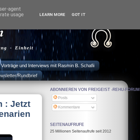
user-agent
erate usage
LEARN MORE
GOT IT
m
ung - Einheit
Vorträge und Interviews mit Rasmin B. Schafii
wsletter/Rundbrief
ABONNIEREN VON FREIGEIST -REHU-FORUM
Posts
 : Jetzt
Kommentare
enarien
SEITENAUFRUFE
25 Millionen Seitenaufrufe seit 2012