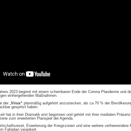
ahres 2023 beginnt mit einem scheinbaren Ende der Corona Plandemie und d
sigen einhergehenden Maßnahmen.
t der „
Virus“
planmäßig aufgehört anzustecken, als ca 70 % der Bevölkerung
ckbar gespritzt haben.
keit hat in ihrer Dramatik erst begonnen und gehört mit ihrer medialen Präsen
Szene zum erweiterten Planspiel der Agenda.
rtschaftsreset, Erweiterung der Kriegszonen und eine weitere verheerendere
dem Fahrplan verankert.