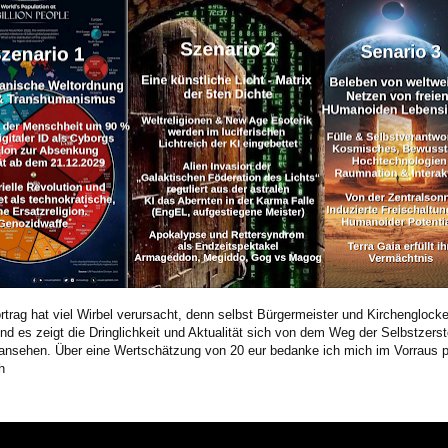
rtrag hat viel Wirbel verursacht, denn selbst Bürgermeister und Kirchenglocke
nd es zeigt die Dringlichkeit und Aktualität sich von dem Weg der Selbstzers
 ansehen. Über eine Wertschätzung von 20 eur bedanke ich mich im Vorraus p
ch