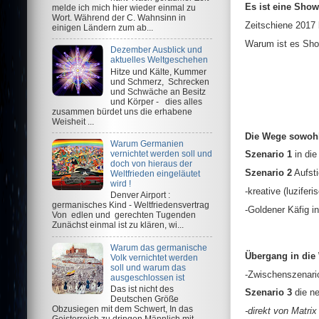
Es ist eine Show
melde ich mich hier wieder einmal zu
Wort. Während der C. Wahnsinn in
Zeitschiene 2017 
einigen Ländern zum ab...
Warum ist es Sho
Dezember Ausblick und
aktuelles Weltgeschehen
Hitze und Kälte, Kummer
und Schmerz, Schrecken
und Schwäche an Besitz
und Körper - dies alles
zusammen bürdet uns die erhabene
Weisheit ...
Die Wege sowohl
Warum Germanien
vernichtet werden soll und
Szenario 1
in di
doch von hieraus der
Szenario 2
Aufsti
Weltfrieden eingeläutet
wird !
-kreative (luzifer
Denver Airport :
germanisches Kind - Weltfriedensvertrag
-Goldener Käfig i
Von edlen und gerechten Tugenden
Zunächst einmal ist zu klären, wi...
Warum das germanische
Übergang in die 
Volk vernichtet werden
soll und warum das
-Zwischenszenari
ausgeschlossen ist
Das ist nicht des
Szenario 3
die ne
Deutschen Größe
Obzusiegen mit dem Schwert, In das
-direkt von Matr
Geisterreich zu dringen Männlich mit