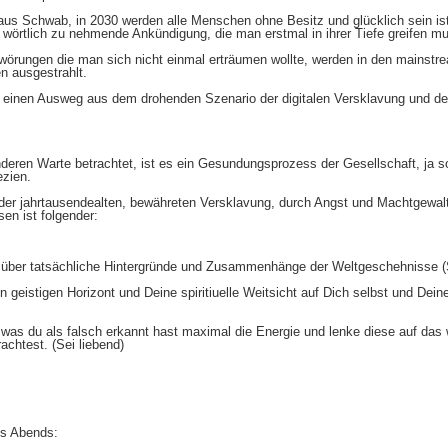
us Schwab, in 2030 werden alle Menschen ohne Besitz und glücklich sein is
 wörtlich zu nehmende Ankündigung, die man erstmal in ihrer Tiefe greifen m
örungen die man sich nicht einmal erträumen wollte, werden in den mainstr
n ausgestrahlt.
t einen Ausweg aus dem drohenden Szenario der digitalen Versklavung und d
deren Warte betrachtet, ist es ein Gesundungsprozess der Gesellschaft, ja 
zien.
der jahrtausendealten, bewähreten Versklavung, durch Angst und Machtgewal
en ist folgender:
ch über tatsächliche Hintergründe und Zusammenhänge der Weltgeschehnisse (
n geistigen Horizont und Deine spiritiuelle Weitsicht auf Dich selbst und Dei
 was du als falsch erkannt hast maximal die Energie und lenke diese auf das 
achtest. (Sei liebend)
s Abends: