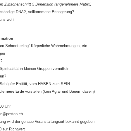
 Zwischenschritt 5 Dimension (angenehmere Matrix)
ollständige DNA?, vollkommene Erinngerung?
 uns wohl
rmation
um Schmetterling“ Körperliche Wahrnehmungen, etc.
gen
n?
piritualität in kleinen Gruppen vermitteln
tun?
 Schöpfer Entität, vom HABEN zum SEIN
 die
neue Erde
vorstellen (kein Agrar und Bauern dasein)
00 Uhr
in@posteo.ch
ung wird der genaue Veranstaltungsort bekannt gegeben
 eur Richtwert