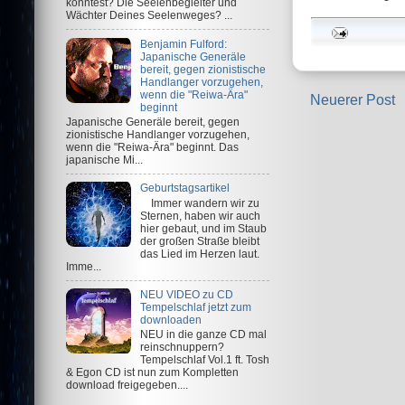
könntest? Die Seelenbegleiter und
Wächter Deines Seelenweges? ...
Benjamin Fulford:
Japanische Generäle
bereit, gegen zionistische
Handlanger vorzugehen,
wenn die "Reiwa-Ära"
Neuerer Post
beginnt
Japanische Generäle bereit, gegen
zionistische Handlanger vorzugehen,
wenn die "Reiwa-Ära" beginnt. Das
japanische Mi...
Geburtstagsartikel
Immer wandern wir zu
Sternen, haben wir auch
hier gebaut, und im Staub
der großen Straße bleibt
das Lied im Herzen laut.
Imme...
NEU VIDEO zu CD
Tempelschlaf jetzt zum
downloaden
NEU in die ganze CD mal
reinschnuppern?
Tempelschlaf Vol.1 ft. Tosh
& Egon CD ist nun zum Kompletten
download freigegeben....