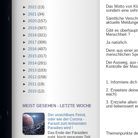
Das Motto von Kla
►
2022
(13)
sondern eine sehr
►
2021
(34)
Sämtliche Verschw
►
2020
(157)
aktuelle Meldunge
►
2019
(307)
Gibt es überhaup
Menschheit ?
►
2018
(321)
►
2017
(306)
Ja natürlich.
►
2016
(407)
Denn aus einer an
menschlichen Spe
►
2015
(317)
Der Ausweg, aus 
►
2014
(201)
Kontrolle der Mass
►
2013
(103)
►
2012
(158)
1. Informiere di
►
2011
(19)
2. Erweitere deine
►
2010
(12)
wach)
3. Entziehe allem
MEIST GESEHEN - LETZTE WOCHE
und liebenswert er
Der unsichtbare Feind,
oder wie der Corona -
Parasit zum krönenden
Paradies wird !
Das Ende der Parasiten
Themenpunkte de
naht Nach geraumer Zeit