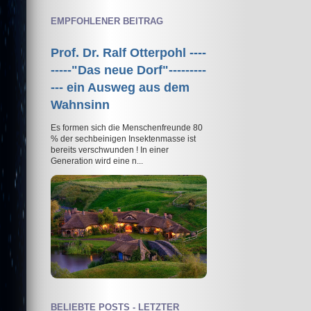
EMPFOHLENER BEITRAG
Prof. Dr. Ralf Otterpohl ----
-----"Das neue Dorf"---------
--- ein Ausweg aus dem
Wahnsinn
Es formen sich die Menschenfreunde 80
% der sechbeinigen Insektenmasse ist
bereits verschwunden ! In einer
Generation wird eine n...
BELIEBTE POSTS - LETZTER