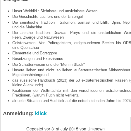
Unser Weltbild : Sichtbare und unsichtbare Wesen
Die Geschichte Lucifers und der Erzengel
Die semitische Tradition : Salomon, Samael und Lilith, Djinn, Neph
und die Malachim
Die arische Tradition: Deavas, Parys und die unsterblichen Wei
Feen, Zwerge und Naturwesen
Geisterwesen: Von Poltergeistern, erdgebundenen Seelen bis OR
eine Querschau
Elementale und Egreggore
Besetzungen und Exorzismus
Die Schattenwesen und die "Men in Black"
Unsere lieben und nicht so lieben außerterrestrischen Mitbewohner
Migrationshintergrund.
das russische Handbuch (2013) der 53 extraterrestrischen Rassen (
kleine Alienkunde)
Koalitionen der Weltmächte mit den verschiedenen extraterrestris
Fraktionen. (warum Putin nicht verliert).
aktuelle Situation und Ausblick auf die entscheidenden Jahre bis 2024
klick
Anmeldung:
Gepostet vor
31st July 2015
von Unknown