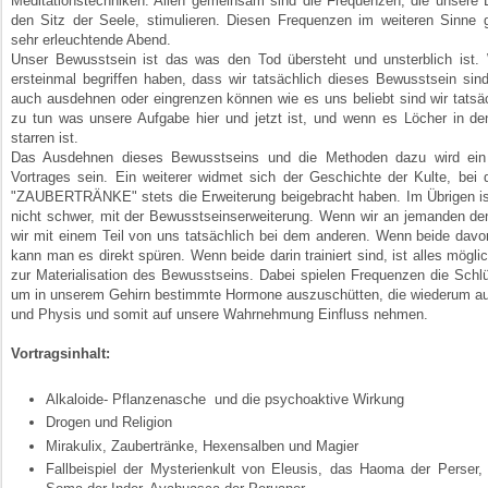
Meditationstechniken. Allen gemeinsam sind die Frequenzen, die unsere 
den Sitz der Seele, stimulieren. Diesen Frequenzen im weiteren Sinne gi
sehr erleuchtende Abend.
Unser Bewusstsein ist das was den Tod übersteht und unsterblich ist.
ersteinmal begriffen haben, dass wir tatsächlich dieses Bewusstsein sin
auch ausdehnen oder eingrenzen können wie es uns beliebt sind wir tatsäc
zu tun was unsere Aufgabe hier und jetzt ist, und wenn es Löcher in d
starren ist.
Das Ausdehnen dieses Bewusstseins und die Methoden dazu wird ein
Vortrages sein. Ein weiterer widmet sich der Geschichte der Kulte, bei 
"ZAUBERTRÄNKE" stets die Erweiterung beigebracht haben. Im Übrigen is
nicht schwer, mit der Bewusstseinserweiterung. Wenn wir an jemanden de
wir mit einem Teil von uns tatsächlich bei dem anderen. Wenn beide davo
kann man es direkt spüren. Wenn beide darin trainiert sind, ist alles möglic
zur Materialisation des Bewusstseins. Dabei spielen Frequenzen die Schlü
um in unserem Gehirn bestimmte Hormone auszuschütten, die wiederum a
und Physis und somit auf unsere Wahrnehmung Einfluss nehmen.
Vortragsinhalt:
Alkaloide- Pflanzenasche und die psychoaktive Wirkung
Drogen und Religion
Mirakulix, Zaubertränke, Hexensalben und Magier
Fallbeispiel der Mysterienkult von Eleusis, das Haoma der Perser,