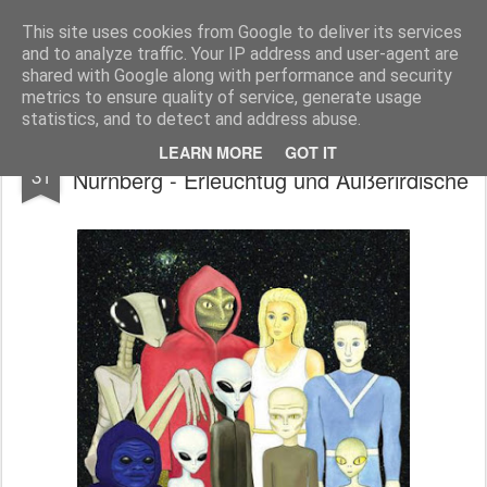
Freigeist - ReHU - Forum
Institut für Grenzwissenschaften - Spiritualität - Zukunftsforschung - Einheit
This site uses cookies from Google to deliver its services
and to analyze traffic. Your IP address and user-agent are
Pages
shared with Google along with performance and security
metrics to ensure quality of service, generate usage
statistics, and to detect and address abuse.
So 06.09.15 - Tagesveranstaltung in
JUL
LEARN MORE
GOT IT
31
Nürnberg - Erleuchtug und Außerirdische