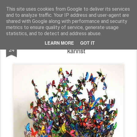
Freigeist - ReHU - Forum
Institut für Grenzwissenschaften - Spiritualität - Zukunftsforschung - Einheit
This site uses cookies from Google to deliver its services
and to analyze traffic. Your IP address and user-agent are
Pages
shared with Google along with performance and security
metrics to ensure quality of service, generate usage
statistics, and to detect and address abuse.
Wie Du Freigeist-Forum unterstützen
DEC
LEARN MORE
GOT IT
24
kannst