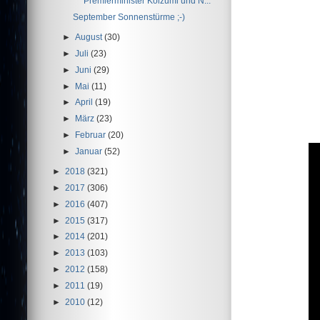
Premierminister Koizumi und N...
September Sonnenstürme ;-)
►
August
(30)
►
Juli
(23)
►
Juni
(29)
►
Mai
(11)
►
April
(19)
►
März
(23)
►
Februar
(20)
►
Januar
(52)
►
2018
(321)
►
2017
(306)
►
2016
(407)
►
2015
(317)
►
2014
(201)
►
2013
(103)
►
2012
(158)
►
2011
(19)
►
2010
(12)