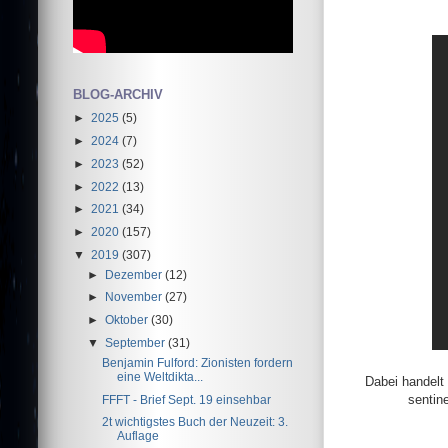
BLOG-ARCHIV
►
2025
(5)
►
2024
(7)
►
2023
(52)
►
2022
(13)
►
2021
(34)
►
2020
(157)
▼
2019
(307)
►
Dezember
(12)
►
November
(27)
►
Oktober
(30)
▼
September
(31)
Benjamin Fulford: Zionisten fordern
eine Weltdikta...
Dabei handelt
sentin
FFFT - Brief Sept. 19 einsehbar
2t wichtigstes Buch der Neuzeit: 3.
Auflage