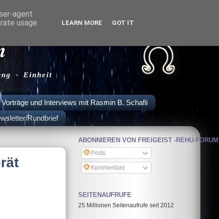
user-agent
erate usage
LEARN MORE
GOT IT
m
ung - Einheit
Vorträge und Interviews mit Rasmin B. Schafii
wsletter/Rundbrief
ABONNIEREN VON FREIGEIST -REHU-FORUM
Posts
rät
Kommentare
SEITENAUFRUFE
25 Millionen Seitenaufrufe seit 2012