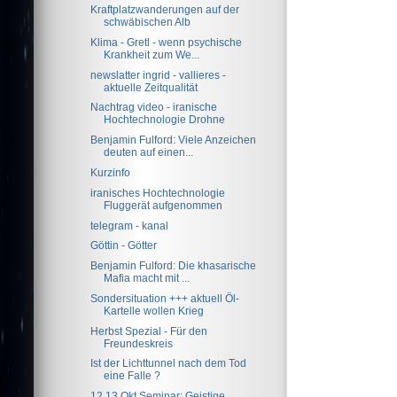
Kraftplatzwanderungen auf der
schwäbischen Alb
Klima - Gretl - wenn psychische
Krankheit zum We...
newslatter ingrid - vallieres -
aktuelle Zeitqualität
Nachtrag video - iranische
Hochtechnologie Drohne
Benjamin Fulford: Viele Anzeichen
deuten auf einen...
Kurzinfo
iranisches Hochtechnologie
Fluggerät aufgenommen
telegram - kanal
Göttin - Götter
Benjamin Fulford: Die khasarische
Mafia macht mit ...
Sondersituation +++ aktuell Öl-
Kartelle wollen Krieg
Herbst Spezial - Für den
Freundeskreis
Ist der Lichttunnel nach dem Tod
eine Falle ?
12.13.Okt.Seminar: Geistige