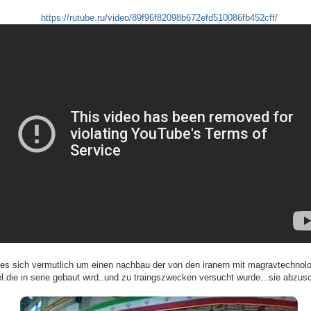
https://rutube.ru/video/89f96f82098b672efd510086fb452cff/
 es sich vermutlich um einen nachbau der von den iranern mit magravtechnol
el.die in serie gebaut wird..und zu traingszwecken versucht wurde...sie abzus