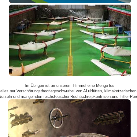
Im Übrigen ist an unserem Himmel eine Menge los,
t alles nur Verschörungstheoriegeschwurbel von ALuHütten, klimaketzerischen
urzeln und mangelnden reichsteuschenRechtschreipkentnisen.und Hitler-Pers