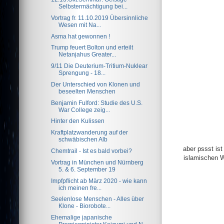
Selbstermächtigung bei...
Vortrag fr. 11.10.2019 Übersinnliche
Wesen mit Na...
Asma hat gewonnen !
Trump feuert Bolton und erteilt
Netanjahus Greater...
9/11 Die Deuterium-Tritium-Nuklear
Sprengung - 18...
Der Unterschied von Klonen und
beseelten Menschen
Benjamin Fulford: Studie des U.S.
War College zeig...
Hinter den Kulissen
Kraftplatzwanderung auf der
schwäbischen Alb
aber pssst is
Chemtrail - Ist es bald vorbei?
islamischen W
Vortrag in München und Nürnberg
5. & 6. September 19
Impfpflicht ab März 2020 - wie kann
ich meinen fre...
Seelenlose Menschen - Alles über
Klone - Biorobote...
Ehemalige japanische