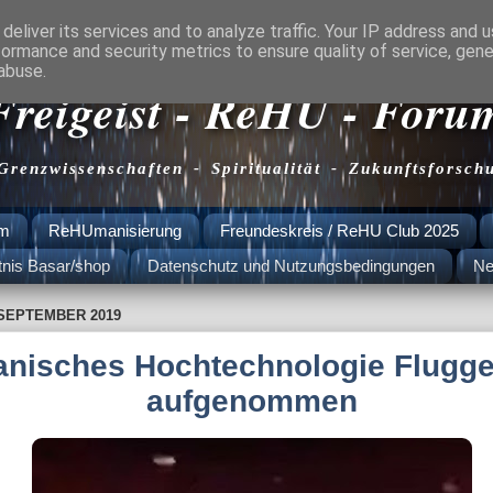
deliver its services and to analyze traffic. Your IP address and 
formance and security metrics to ensure quality of service, gen
abuse.
Freigeist - ReHU - Foru
 Grenzwissenschaften - Spiritualität - Zukunftsforsch
am
ReHUmanisierung
Freundeskreis / ReHU Club 2025
tnis Basar/shop
Datenschutz und Nutzungsbedingungen
Ne
 SEPTEMBER 2019
ranisches Hochtechnologie Flugge
aufgenommen