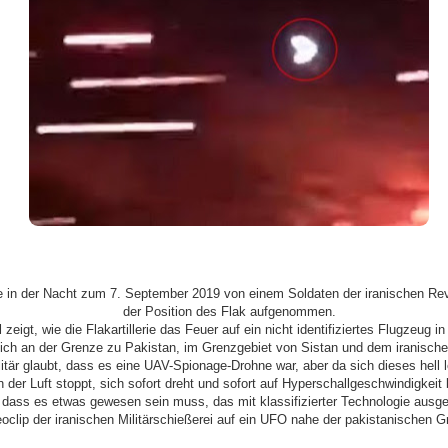
 in der Nacht zum 7. September 2019 von einem Soldaten der iranischen Re
der Position des Flak aufgenommen.
zeigt, wie die Flakartillerie das Feuer auf ein nicht identifiziertes Flugzeug i
 sich an der Grenze zu Pakistan, im Grenzgebiet von Sistan und dem iranisch
litär glaubt, dass es eine UAV-Spionage-Drohne war, aber da sich dieses hel
n der Luft stoppt, sich sofort dreht und sofort auf Hyperschallgeschwindigkeit 
 dass es etwas gewesen sein muss, das mit klassifizierter Technologie ausgest
oclip der iranischen Militärschießerei auf ein UFO nahe der pakistanischen G