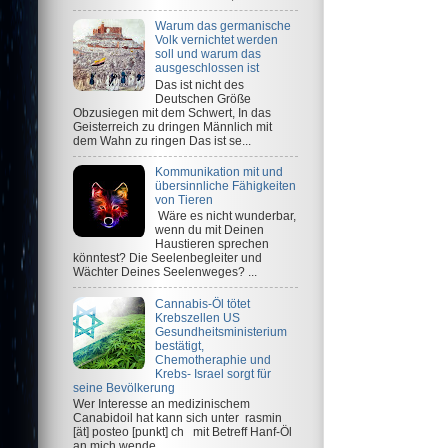
Warum das germanische
Volk vernichtet werden
soll und warum das
ausgeschlossen ist
Das ist nicht des
Deutschen Größe
Obzusiegen mit dem Schwert, In das
Geisterreich zu dringen Männlich mit
dem Wahn zu ringen Das ist se...
Kommunikation mit und
übersinnliche Fähigkeiten
von Tieren
Wäre es nicht wunderbar,
wenn du mit Deinen
Haustieren sprechen
könntest? Die Seelenbegleiter und
Wächter Deines Seelenweges? ...
Cannabis-Öl tötet
Krebszellen US
Gesundheitsministerium
bestätigt,
Chemotheraphie und
Krebs- Israel sorgt für
seine Bevölkerung
Wer Interesse an medizinischem
Canabidoil hat kann sich unter rasmin
[ät] posteo [punkt] ch mit Betreff Hanf-Öl
an mich wende...