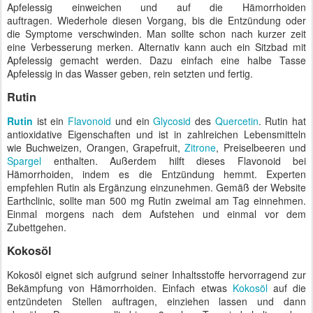
Apfelessig einweichen und auf die Hämorrhoiden
auftragen. Wiederhole diesen Vorgang, bis die Entzündung oder
die Symptome verschwinden. Man sollte schon nach kurzer zeit
eine Verbesserung merken. Alternativ kann auch ein Sitzbad mit
Apfelessig gemacht werden. Dazu einfach eine halbe Tasse
Apfelessig in das Wasser geben, rein setzten und fertig.
Rutin
Rutin
ist ein
Flavonoid
und ein
Glycosid
des
Quercetin
. Rutin hat
antioxidative Eigenschaften und ist in zahlreichen Lebensmitteln
wie Buchweizen, Orangen, Grapefruit,
Zitrone
, Preiselbeeren und
Spargel
enthalten. Außerdem hilft dieses Flavonoid bei
Hämorrhoiden, indem es die Entzündung hemmt. Experten
empfehlen Rutin als Ergänzung einzunehmen. Gemäß der Website
Earthclinic, sollte man 500 mg Rutin zweimal am Tag einnehmen.
Einmal morgens nach dem Aufstehen und einmal vor dem
Zubettgehen.
Kokosöl
Kokosöl eignet sich aufgrund seiner Inhaltsstoffe hervorragend zur
Bekämpfung von Hämorrhoiden. Einfach etwas
Kokosöl
auf die
entzündeten Stellen auftragen, einziehen lassen und dann