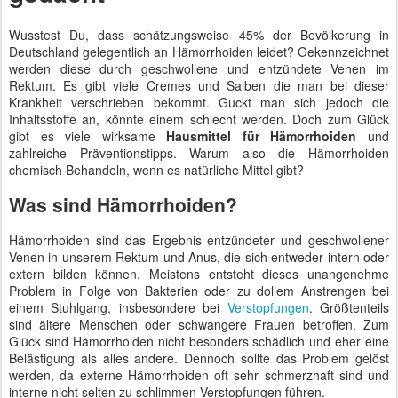
Wusstest Du, dass schätzungsweise 45% der Bevölkerung in
Deutschland gelegentlich an Hämorrhoiden leidet? Gekennzeichnet
werden diese durch geschwollene und entzündete Venen im
Rektum. Es gibt viele Cremes und Salben die man bei dieser
Krankheit verschrieben bekommt. Guckt man sich jedoch die
Inhaltsstoffe an, könnte einem schlecht werden. Doch zum Glück
gibt es viele wirksame
Hausmittel für Hämorrhoiden
und
zahlreiche Präventionstipps. Warum also die Hämorrhoiden
chemisch Behandeln, wenn es natürliche Mittel gibt?
Was sind Hämorrhoiden?
Hämorrhoiden sind das Ergebnis entzündeter und geschwollener
Venen in unserem Rektum und Anus, die sich entweder intern oder
extern bilden können. Meistens entsteht dieses unangenehme
Problem in Folge von Bakterien oder zu dollem Anstrengen bei
einem Stuhlgang, insbesondere bei
Verstopfungen
. Größtenteils
sind ältere Menschen oder schwangere Frauen betroffen. Zum
Glück sind Hämorrhoiden nicht besonders schädlich und eher eine
Belästigung als alles andere. Dennoch sollte das Problem gelöst
werden, da externe Hämorrhoiden oft sehr schmerzhaft sind und
interne nicht selten zu schlimmen Verstopfungen führen.