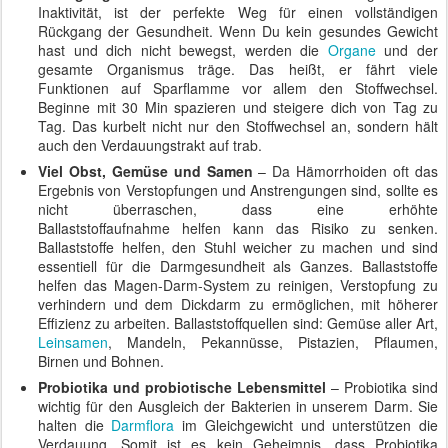
Inaktivität, ist der perfekte Weg für einen vollständigen
Rückgang der Gesundheit. Wenn Du kein gesundes Gewicht
hast und dich nicht bewegst, werden die
Organe
und der
gesamte Organismus träge. Das heißt, er fährt viele
Funktionen auf Sparflamme vor allem den Stoffwechsel.
Beginne mit 30 Min spazieren und steigere dich von Tag zu
Tag. Das kurbelt nicht nur den Stoffwechsel an, sondern hält
auch den Verdauungstrakt auf trab.
Viel Obst, Gemüse und Samen
– Da Hämorrhoiden oft das
Ergebnis von Verstopfungen und Anstrengungen sind, sollte es
nicht überraschen, dass eine erhöhte
Ballaststoffaufnahme helfen kann das Risiko zu senken.
Ballaststoffe helfen, den Stuhl weicher zu machen und sind
essentiell für die Darmgesundheit als Ganzes. Ballaststoffe
helfen das Magen-Darm-System zu reinigen, Verstopfung zu
verhindern und dem Dickdarm zu ermöglichen, mit höherer
Effizienz zu arbeiten. Ballaststoffquellen sind: Gemüse aller Art,
Leinsamen
, Mandeln, Pekannüsse, Pistazien, Pflaumen,
Birnen und Bohnen.
Probiotika und probiotische Lebensmittel
– Probiotika sind
wichtig für den Ausgleich der Bakterien in unserem Darm. Sie
halten die
Darmflora
im Gleichgewicht und unterstützen die
Verdauung. Somit ist es kein Geheimnis, dass Probiotika